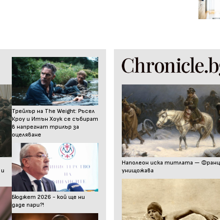
Трейлър на The Weight: Ръсел
Кроу и Итън Хоук се събират
в напрегнат трилър за
оцеляване
Наполеон иска титлата — Франц I
 и
унищожава
Бюджет 2026 - кой ще ни
даде пари?!