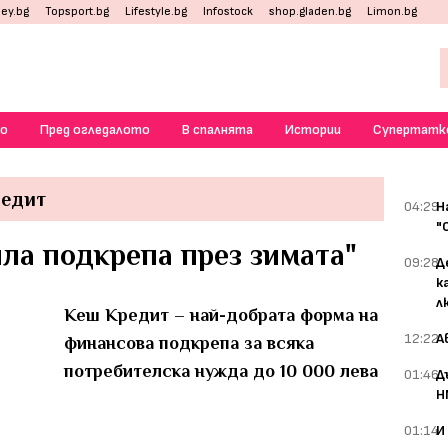
ey.bg
Topsport.bg
Lifestyle.bg
Infostock
shop.gladen.bg
Limon.bg
о
Пред огледалото
В спалнята
Истории
Супертатк
редит
04:29
Н
"
ла подкрепа през зимата"
09:28
Д
к
л
Кеш Кредит – най-добрата форма на
12:22
А
финансова подкрепа за всяка
потребителска нужда до 10 000 лева
01:46
Д
Н
01:14
И