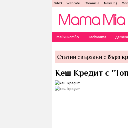
WMG
Webcafe
Chronicle
News.bg
Mon
Майчинство
TechMama
Детет
Статии свързани с
бърз к
Кеш Кредит с "Топ