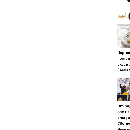
п
Черно
потай
вкусн
бълга
От ра
Лас Ве
стади
Свето
Чудна