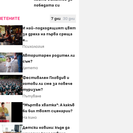
победата си
ЧЕТЕНИТЕ
7 дни
30 дни
И най-подходящият цвят
за дреха на първа среща
е...
Психология
Авторитарен родител ли
съм?
Детето
Фестивален Пловдив и
готови ли сме за повече
туризъм?
Пътуване
"Мъртва хватка": А какъв
би бил твоят сценарии?
На кино
Детски новини: къде да