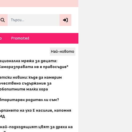
Search
о
Promoted
Най-новото
ационална мрежа за децата:
Саморазправата не е правосъдие"
етски новини: къде да намерим
ачествено съдържание за
юбопитните малки хора
вторитарен родител ли съм?
ърпането на ухо Е насилие, напомня
МД
 най-подходящият цвят за дреха на