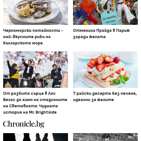
Черноморски потайности -
Отмениха Прайда в Париж
най-вкусните риби на
заради жегата
българското море
От разбито сърце в Лас
7 райски десерта без печене,
Вегас до химн на стадионите
идеални за жегите
на Световното: Чудната
история на Mr. Brightside