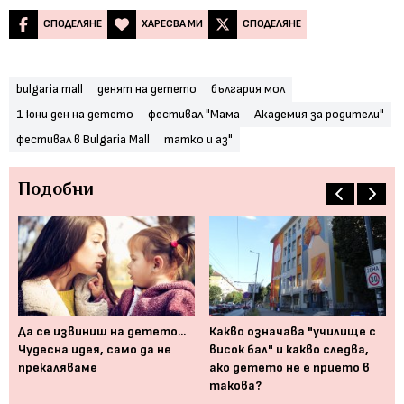
СПОДЕЛЯНЕ
ХАРЕСВА МИ
СПОДЕЛЯНЕ
bulgaria mall
денят на детето
българия мол
1 юни ден на детето
фестивал "Мама
Академия за родители"
фестивал в Bulgaria Mall
татко и аз"
Подобни
з
Да се извиниш на детето...
Какво означава "училище с
10
Чудесна идея, само да не
висок бал" и какво следва,
ко
прекаляваме
ако детето не е прието в
тр
такова?