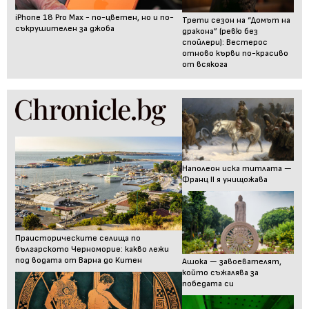
iPhone 18 Pro Max - по-цветен, но и по-
Трети сезон на “Домът на
съкрушителен за джоба
дракона” (ревю без
спойлери): Вестерос
отново кърви по-красиво
от всякога
Наполеон иска титлата —
Франц II я унищожава
Праисторическите селища по
българското Черноморие: какво лежи
под водата от Варна до Китен
Ашока — завоевателят,
който съжалява за
победата си