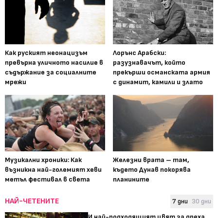
Как руският неонацизъм
Лорънс Арабски:
превърна уличното насилие в
разузнавачът, който
съдържание за социалните
прекърши османската армия
мрежи
с динамит, камили и злато
Музикални хроники: Как
Железни врата – там,
възникна най-големият хеви
където Дунав покорява
метъл фестивал в света
планините
НАЙ-ЧЕТЕНИТЕ
7 дни
30 дни
И най-подходящият цвят за дреха