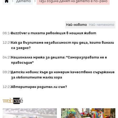
Детето
Тази година Денят на детето е по-рано
Най-новото
Най-четеното
06:14
BuzzOver и тихата революция в нощния живот
12:26
Как да възпитаме независимост при деца, които винаги
са заедно?
04:29
Национална мрежа за децата: "Саморазправата не е
правосъдие"
09:28
Детски новини: къде да намерим качествено съдържание
за любопитните малки хора
12:22
Авторитарен родител ли съм?