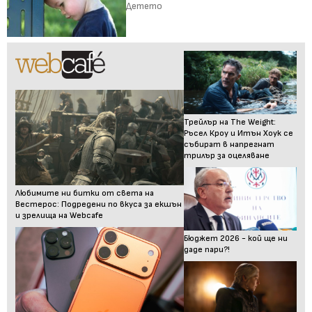
Детето
Трейлър на The Weight:
Ръсел Кроу и Итън Хоук се
събират в напрегнат
трилър за оцеляване
Любимите ни битки от света на
Вестерос: Подредени по вкуса за екшън
и зрелища на Webcafe
Бюджет 2026 - кой ще ни
даде пари?!