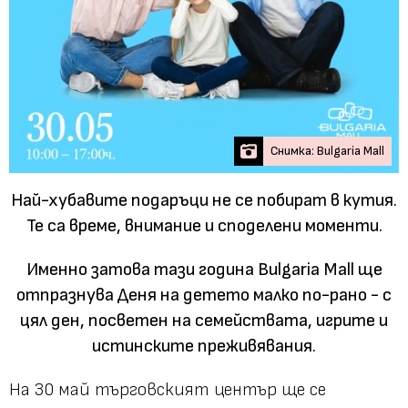
Снимка: Bulgaria Mall
Най-хубавите подаръци не се побират в кутия.
Те са време, внимание и споделени моменти.
Именно затова тази година Bulgaria Mall ще
отпразнува Деня на детето малко по-рано - с
цял ден, посветен на семействата, игрите и
истинските преживявания.
На 30 май търговският център ще се