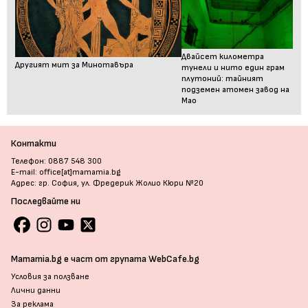
Двайсет километра
Другият мит за Минотавъра
тунели и нито един грам
плутоний: тайният
подземен атомен завод на
Мао
Контакти
Телефон: 0887 548 300
E-mail: office[at]mamamia.bg
Адрес: гр. София, ул. Фредерик Жолио Кюри №20
Последвайте ни
Mamamia.bg е част от групата WebCafe.bg
Условия за ползване
Лични данни
За реклама