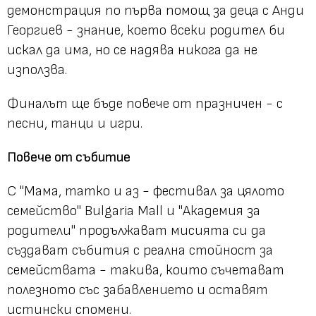
демонстрация по първа помощ за деца с Анди
Георгиев - знание, което всеки родител би
искал да има, но се надява никога да не
използва.
Финалът ще бъде повече от празничен - с
песни, танци и игри.
Повече от събитие
С "Мама, татко и аз - фестивал за цялото
семейство" Bulgaria Mall и "Академия за
родители" продължават мисията си да
създават събития с реална стойност за
семействата - такива, които съчетават
полезното със забавлението и оставят
истински спомени.