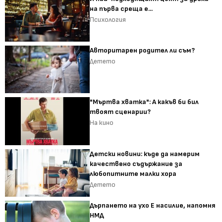
на първа среща е...
Психология
Авторитарен родител ли съм?
Детето
"Мъртва хватка": А какъв би бил
твоят сценарии?
На кино
Детски новини: къде да намерим
качествено съдържание за
любопитните малки хора
Детето
Дърпането на ухо Е насилие, напомня
НМД