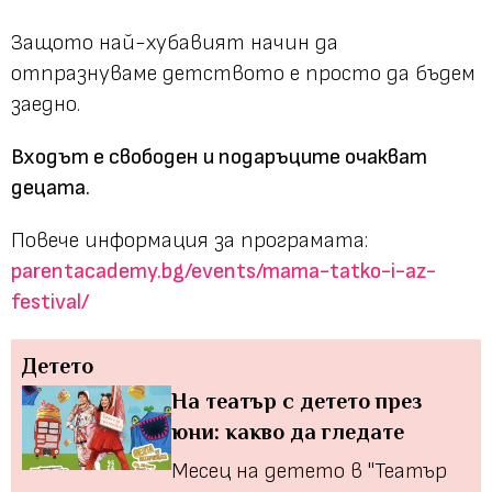
Защото най-хубавият начин да
отпразнуваме детството е просто да бъдем
заедно.
Входът е свободен и подаръците очакват
децата.
Повече информация за програмата:
parentacademy.bg/events/mama-tatko-i-az-
festival/
Детето
На театър с детето през
юни: какво да гледате
Месец на детето в "Театър