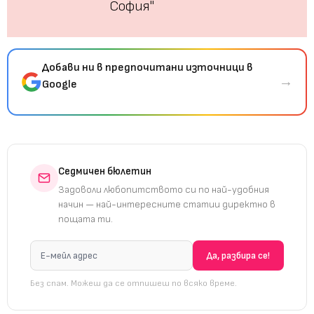
София"
Добави ни в предпочитани източници в
→
Google
Седмичен бюлетин
Задоволи любопитството си по най-удобния
начин — най-интересните статии директно в
пощата ти.
Без спам. Можеш да се отпишеш по всяко време.