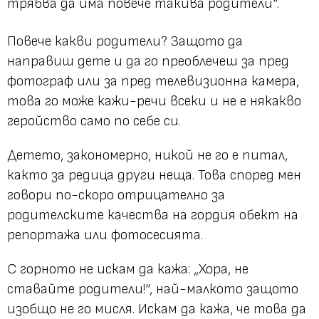
трябва да има повече такива родители“.
Повече какви родители? Защото да
направиш дете и да го преоблечеш за пред
фотограф или за пред телевизионна камера,
това го може кажи-речи всеки и не е някакво
геройство само по себе си.
Детето, закономерно, никой не го е питал,
както за редица други неща. Това според мен
говори по-скоро отрицателно за
родителските качества на гордия обект на
репортажа или фотосесията.
С горното не искам да кажа:
„Хора, не
ставайте родители!“,
най-малкото защото
изобщо не го мисля. Искам да кажа, че това да