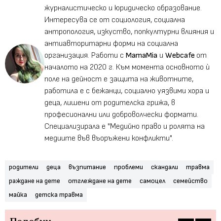
журналистическо и юридическо образование.
Интересува се от социология, социална
антропология, изкуство, попкултурни влияния и
антиавторитарни форми на социална
организация. Работи с
MamaMia
и
Webcafe
от
началото на 2020 г. Към момента основното ѝ
поле на дейност е защита на животните,
работила е с бежанци, социално уязвими хора и
деца, лишени от родителска грижа, в
професионални или доброволчески формати.
Специализирала е "Медийно право и ролята на
медиите във въоръжени конфликти".
родители
деца
възпитание
проблеми
скандали
травма
раждане на дете
отглеждане на дете
самоцел
семейство
майка
детска травма