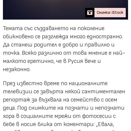
Снимка: iStock
Темата със създаването на поколение
обикновено се разглежда много едностранно.
Да станеш родител е добро и правилно и
точка. Всяко различно от това мнение е най-
малкото еретично, че в Русия вече и
незаконно.
През известно време по националните
телевизии се завърта някой сантиментален
репортаж за възхвала на семейство с осем
деца. Под снимките на познати и непознати
хора в социалните мрежи от фотосесии с
бебе в носия блика от коментари:
„Евала,