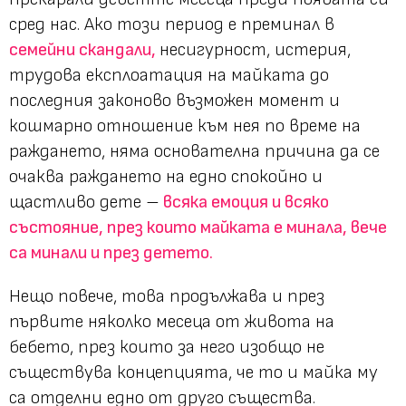
сред нас. Ако този период е преминал в
семейни скандали,
несигурност, истерия,
трудова експлоатация на майката до
последния законово възможен момент и
кошмарно отношение към нея по време на
раждането, няма основателна причина да се
очаква раждането на едно спокойно и
щастливо дете –
всяка емоция и всяко
състояние, през които майката е минала, вече
са минали и през детето.
Нещо повече, това продължава и през
първите няколко месеца от живота на
бебето, през които за него изобщо не
съществува концепцията, че то и майка му
са отделни едно от друго същества.