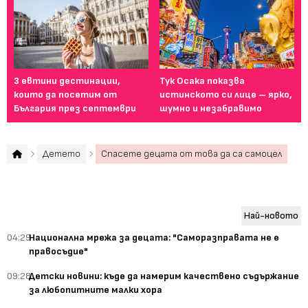
3 евтини дестинации,
Тук Осака показва
Ел
които да посетим от
истинското си лице – ярко,
Ян
България през септември
шумно и незабравимо
пе
Детето
Спасете децата от това да са самоцел
Най-новото
04:29
Национална мрежа за децата: "Саморазправата не е
правосъдие"
09:28
Детски новини: къде да намерим качествено съдържание
за любопитните малки хора