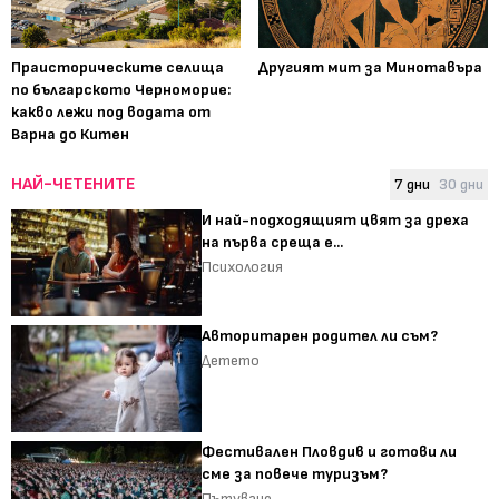
Праисторическите селища
Другият мит за Минотавъра
по българското Черноморие:
какво лежи под водата от
Варна до Китен
НАЙ-ЧЕТЕНИТЕ
7 дни
30 дни
И най-подходящият цвят за дреха
на първа среща е...
Психология
Авторитарен родител ли съм?
Детето
Фестивален Пловдив и готови ли
сме за повече туризъм?
Пътуване