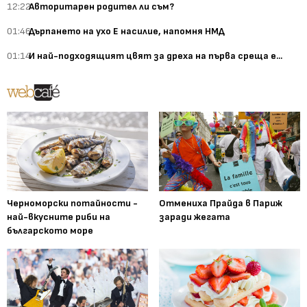
12:22
Авторитарен родител ли съм?
01:46
Дърпането на ухо Е насилие, напомня НМД
01:14
И най-подходящият цвят за дреха на първа среща е...
Черноморски потайности -
Отмениха Прайда в Париж
най-вкусните риби на
заради жегата
българското море