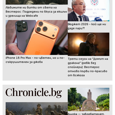
Любимите ни битки от света на
Вестерос: Подредени по вкуса за екшън
и зрелища на Webcafe
Бюджет 2026 - кой ще ни
даде пари?!
iPhone 18 Pro Max - по-цветен, но и по-
Трети сезон на “Домът на
съкрушителен за джоба
дракона” (ревю без
спойлери): Вестерос
отново кърви по-красиво
от всякога
Ашока — завоевателят,