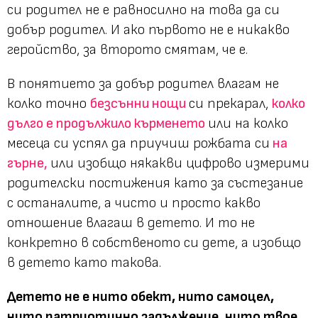
си родител не е равносилно на това да си
добър родител. И ако първото не е никакво
геройство, за второто смятам, че е.
В понятието за добър родител влагам не
колко точно
безсънни нощи
си прекарал,
колко
дълго е продължило кърменето
или на колко
месеца си успял да приучиш рожбата си
на
гърне,
или изобщо някакви цифрово измерими
родителски постижения като за състезание
с останалите, а чисто и просто какво
отношение влагаш в детето. И то не
конкретно в собственото си дете, а изобщо
в детето като такова.
Детето не е нито обект, нито самоцел,
нито патриотично задължение, нито твое