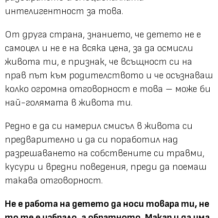
интелигентност за това.
От друга страна, знанието, че детето не е
самоцел и не е на всяка цена, за да осмисли
живота ти, е признак, че всъщност си на
прав път към родителството и че осъзнаваш
колко огромна отговорност е това – може би
най-голямата в живота ти.
Редно е да си намерил смисъл в живота си
предварително и да си поработил над
разрешаването на собствените си травми,
кусури и вредни поведения, преди да поемаш
такава отговорност.
Не е работа на детето да носи товара ти, не
то те е избрало, а обратното. Макар и да има