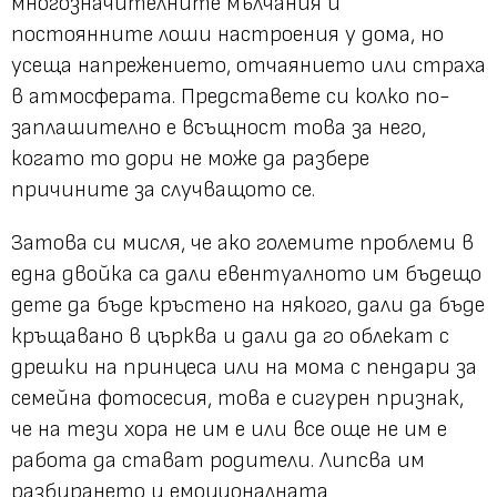
многозначителните мълчания и
постоянните лоши настроения у дома, но
усеща напрежението, отчаянието или страха
в атмосферата. Представете си колко по-
заплашително е всъщност това за него,
когато то дори не може да разбере
причините за случващото се.
Затова си мисля, че ако големите проблеми в
една двойка са дали евентуалното им бъдещо
дете да бъде кръстено на някого, дали да бъде
кръщавано в църква и дали да го облекат с
дрешки на принцеса или на мома с пендари за
семейна фотосесия, това е сигурен признак,
че на тези хора не им е или все още не им е
работа да стават родители. Липсва им
разбирането и емоционалната