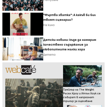
"Мъртва хватка": А какъв би бил
твоят сценарии?
На кино
Детски новини: къде да намерим
качествено съдържание за
любопитните малки хора
Детето
Трейлър на The Weight:
Ръсел Кроу и Итън Хоук се
събират в напрегнат
трилър за оцеляване