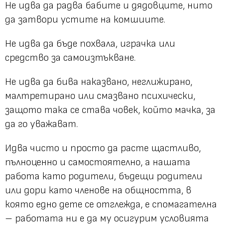
Не идва да радва бабите и дядовците, нито
да затвори устите на комшиите.
Не идва да бъде похвала, играчка или
средство за самоизтъкване.
Не идва да бива наказвано, неглижирано,
малтретирано или смазвано психически,
защото така се става човек, който мачка, за
да го уважават.
Идва чисто и просто да расте щастливо,
пълноценно и самостоятелно, а нашата
работа като родители, бъдещи родители
или дори като членове на общността, в
която едно дете се отглежда, е спомагателна
– работата ни е да му осигурим условията