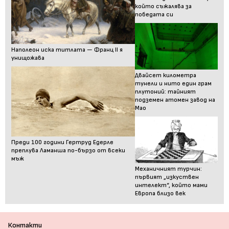
който съжалява за
победата си
Наполеон иска титлата — Франц II я
унищожава
Двайсет километра
тунели и нито един грам
плутоний: тайният
подземен атомен завод на
Мао
Преди 100 години Гертруд Едерле
преплува Ламанша по-бързо от всеки
мъж
Механичният турчин:
първият „изкуствен
интелект“, който мами
Европа близо век
Контакти