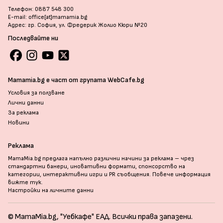
Телефон: 0887 548 300
E-mail: office[at]mamamia.bg
Адрес: гр. София, ул. Фредерик Жолио Кюри №20
Последвайте ни
Mamamia.bg е част от групата WebCafe.bg
Условия за ползване
Лични данни
За реклама
Новини
Реклама
MamaMia.bg предлага напълно различни начини за реклама – чрез
стандартни банери, иновативни формати, спонсорство на
категории, интерактивни игри и PR съобщения. Повече информация
вижте тук
.
Настройки на личните данни
© MamaMia.bg, "Уебкафе" ЕАД. Всички права запазени.