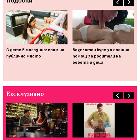
Подобни
 да
С дете в магазина: срам на
Безплатен курс за спешна
Дъ
публично място
помощ за родители на
на
бебета и деца
Ексклузивно