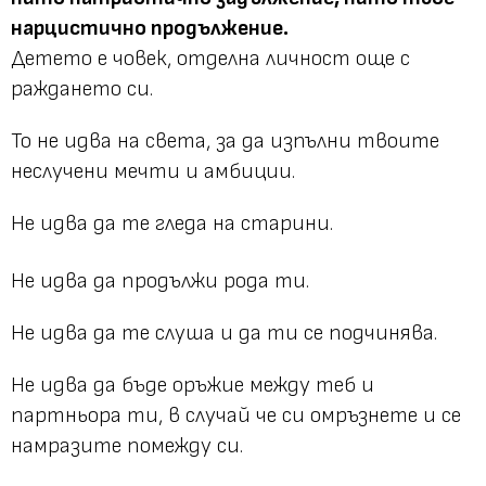
нарцистично продължение.
Детето е човек, отделна личност още с
раждането си.
То не идва на света, за да изпълни твоите
неслучени мечти и амбиции.
Не идва да те гледа на старини.
Не идва да продължи рода ти.
Не идва да те слуша и да ти се подчинява.
Не идва да бъде оръжие между теб и
партньора ти, в случай че си омръзнете и се
намразите помежду си.