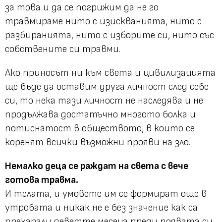
за това и да се погрижим да не го
травмираме нито с изискванията, нито с
разбиранията, нито с изборите си, нито със
собствените си травми.
Ако приносът ни към света и цивилизацията
ще бъде да оставим друга личност след себе
си, то нека тази личност не наследява и не
продължава достатъчно многото болка и
потиснатост в обществото, в които се
коренят всички възможни прояви на зло.
Немалко деца се раждат на света с вече
готова
травма
.
И телата, и умовете им се формират още в
утробата и никак не е без значение как са
прекарали деветте месеца преди появата си