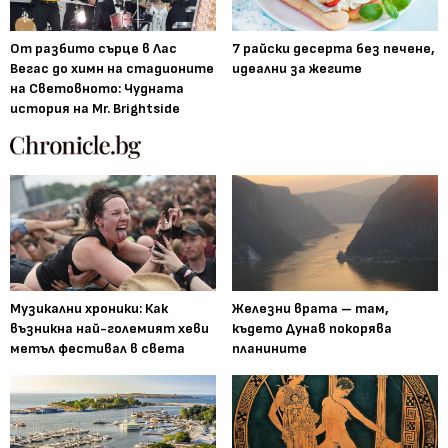
От разбито сърце в Лас
7 райски десерта без печене,
Вегас до химн на стадионите
идеални за жегите
на Световното: Чудната
история на Mr. Brightside
Музикални хроники: Как
Железни врата – там,
възникна най-големият хеви
където Дунав покорява
метъл фестивал в света
планините