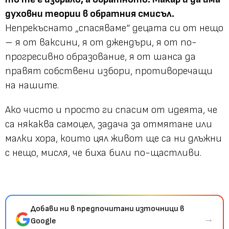
духовни теории в обратния смисъл.
Непрекъснато „спасяваме“ децата си от нещо
– я от ваксини, я от джендъри, я от по-
прогресивно образование, я от шанса да
правят собствени избори, противоречащи
на нашите.
Ако чисто и просто ги спасим от идеята, че
са някаква самоцел, задача за отмятане или
малки хора, които цял живот ще са ни длъжни
с нещо, мисля, че биха били по-щастливи.
Добави ни в предпочитани източници в
→
Google