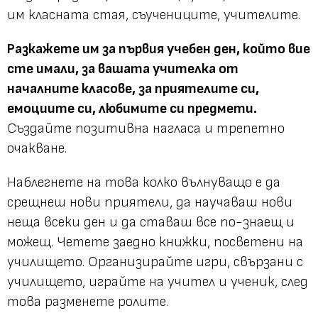
им класната стая, съучениците, учителите.
Разкажете им за първия учебен ден, който вие
сте имали, за вашата учителка от
началните класове, за приятелите си,
емоциите си, любимите си предмети.
Създайте позитивна нагласа и трепетно
очакване.
Наблегнете на това колко вълнуващо е да
срещнеш нови приятели, да научаваш нови
неща всеки ден и да ставаш все по-знаещ и
можещ. Четете заедно книжки, посветени на
училището. Организирайте игри, свързани с
училището, играйте на учител и ученик, след
това разменете ролите.