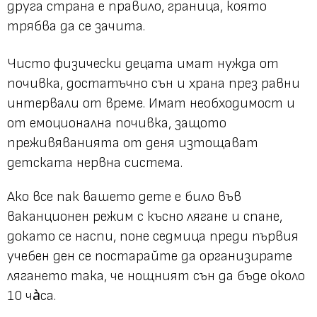
друга страна е правило, граница, която
трябва да се зачита.
Чисто физически децата имат нужда от
почивка, достатъчно сън и храна през равни
интервали от време. Имат необходимост и
от емоционална почивка, защото
преживяванията от деня изтощават
детската нервна система.
Ако все пак вашето дете е било във
ваканционен режим с късно лягане и спане,
докато се наспи, поне седмица преди първия
учебен ден се постарайте да организирате
лягането така, че нощният сън да бъде около
10 ча̀са.