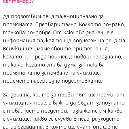
септември
?
Да подготвим децата емоционално за
промяната. Предварително. Колкото по-рано,
толкова по-добре. От ключово значение е
информацията, която ще поднесем на децата.
Всички ние имаме своите притеснения,
когато ни предстои нещо ново и непознато,
така че, когато става дума за такава
промяна като започване на училище,
приемете насериозно подготовката.
За децата, които за първи път ще преминат
училищния праг, е важно да бъдат запознати
с това, което предстои. Разкажете им какво
е училище, какво се случва в него, разходете
ги до сградата, в която ще учат, опишете