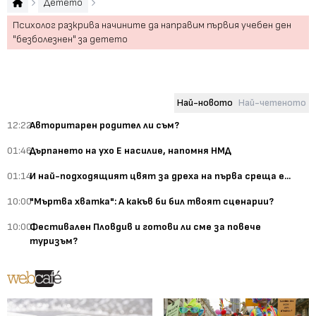
Детето
Психолог разкрива начините да направим първия учебен ден
"безболезнен" за детето
Най-новото
Най-четеното
12:22
Авторитарен родител ли съм?
01:46
Дърпането на ухо Е насилие, напомня НМД
01:14
И най-подходящият цвят за дреха на първа среща е...
10:00
"Мъртва хватка": А какъв би бил твоят сценарии?
10:00
Фестивален Пловдив и готови ли сме за повече
туризъм?