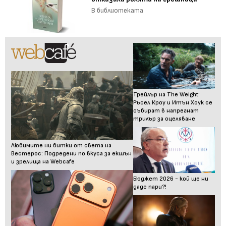
В библиотеката
Трейлър на The Weight:
Ръсел Кроу и Итън Хоук се
събират в напрегнат
трилър за оцеляване
Любимите ни битки от света на
Вестерос: Подредени по вкуса за екшън
и зрелища на Webcafe
Бюджет 2026 - кой ще ни
даде пари?!