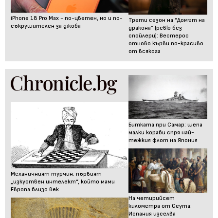
iPhone 18 Pro Max - по-цветен, но и по-
Трети сезон на “Домът на
съкрушителен за джоба
дракона” (ревю без
спойлери): Вестерос
отново кърви по-красиво
от всякога
Битката при Самар: шепа
малки кораби спря най-
тежкия флот на Япония
Механичният турчин: първият
„изкуствен интелект“, който мами
Европа близо век
На четирийсет
километра от Сеута:
Испания изселва