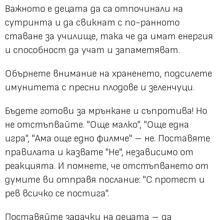
Важното е децата да са отпочинали на
сутринта и да свикнат с по-ранното
ставане за училище, така че да имат енергия
и способност да учат и запаметяват.
Обърнете внимание на храненето, подсилете
имунитета с пресни плодове и зеленчуци.
Бъдете готови за мрънкане и съпротива! Но
не отстъпвайте. "Още малко", "Още една
игра", "Ама още едно филмче" – не. Поставяте
правилата и казвате "Не", независимо от
реакцията. И помнете, че отстъпването от
думите ви отправя послание: "С протест и
рев всичко се постига".
Поставяйте задачки на децата – да