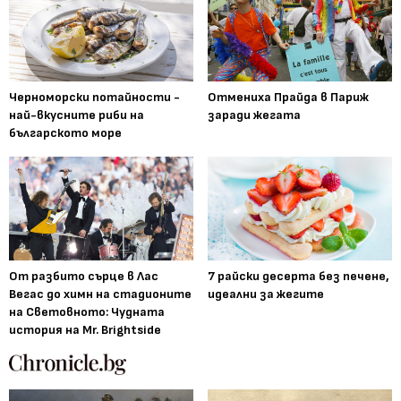
Черноморски потайности -
Отмениха Прайда в Париж
най-вкусните риби на
заради жегата
българското море
От разбито сърце в Лас
7 райски десерта без печене,
Вегас до химн на стадионите
идеални за жегите
на Световното: Чудната
история на Mr. Brightside