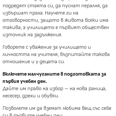
подредят стаята си, да пуснат пералня, да
избършат праха. Научете ги на
отговорности, защото в живота всеки има
такива, а училището е първият обществен
източник на задължения.
Говорете с уважение за училището и
личността на учителя, възпитайте такова
отношение и у децата си.
Включете малчуганите в подготовката за
първия учебен ден.
Дайте им право на избор – на нова раница,
несесер, дрехи и обувки.
Позволете им да вземат любима вещ със себе
си в първите учебни дни.