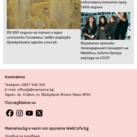
новопокръстените през
1609 година
28 800 години на трона и един
истински Гилгамеш: какво разказва
Шумерският царски списък
Музикални хроники:
Легендарният концерт на
Metallica, който беляза
разпада на СССР
Контакти
Телефон: 0887 548 300
E-mail: office[at]mamamia.bg
Адрес: гр. София, ул. Фредерик Жолио Кюри №20
Последвайте ни
Mamamia.bg е част от групата WebCafe.bg
Условия за ползване