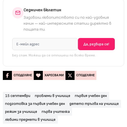
Седмичен бюлетин
Задоволи любопитството си по най-удобния
начин — най-интересните статии директно в
пощата ти.
Без спам. Можеш да се отпишеш по всяко време.
СПОДЕЛЯНЕ
ХАРЕСВА МИ
СПОДЕЛЯНЕ
15 септември
проблеми в училище
първия учебен ден
подготовка за първия учебен ден
детето тръгва на училище
режим за училище
първа учителка
любими предмети в училище