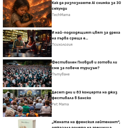
Как да разпознаете AI снимка за 30
секунди
TechMama
И най-подходящият цвят за дреха
на първа среща е...
Психология
Фестивален Пловдив и готови ли
сме за повече туризъм?
Пътуване
Десет дни и 83 концерта на джаз
фестивала в Банско
Pet Mama
„Жената на френския лейтенант“,
отказала ролята на грешница