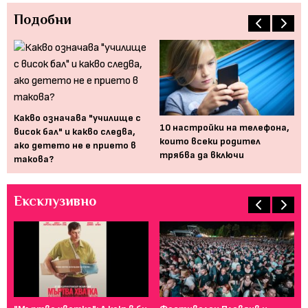
Подобни
Какво означава "училище с
,
10 настройки на телефона,
Ис
висок бал" и какво следва,
та
които всеки родител
уче
ако детето не е прието в
трябва да включи
такова?
Ексклузивно