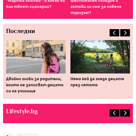
т
"Мъртва хватка": А какъв би
Фестивален Пловдив и
Ка
..
бил твоят сценарии?
готови ли сме за повече
сн
туризъм?
Последни
ие,
Двойни глоби за родители,
Няма кой да гледа децата
Ва
които не записват децата
през лятото
вс
си на училище
Lifestyle.bg