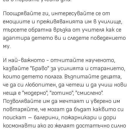
Поощрявайте ги, интересувайте се от
емоциите и преживяванията им в училище,
търсете обратна връзка от учителя как се
адаптира детето ви и следете поведението
му.
И най-важното - отчитайте наученото,
казвайте "Браво" за усилията и старанието,
които детето полага. Възпитайте децата,
че да си любопитен, да четеш и да учиш нови
неща е "модерно", "готино", "смислено".
Позволявайте им да мечтаят и уверено им
повтаряйте, че могат да бъдат каквито си
поискат – балерини, пожарникари и дори
космонавти ако го желаят достатъчно силно