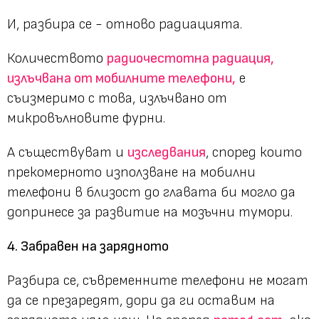
И, разбира се - отново радиацията.
Количеството
радиочестотна радиация,
излъчвана от мобилните телефони,
е
съизмеримо с това, излъчвано от
микровълновите фурни.
А съществуват и
изследвания
, според които
прекомерното използване на мобилни
телефони в близост до главата би могло да
допринесе за развитие на мозъчни тумори.
4. Забравен на зарядното
Разбира се, съвременните телефони не могат
да се презаредят, дори да ги оставим на