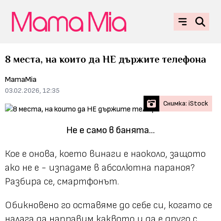
8 места, на които да НЕ държите телефона
MamaMia
03.02.2026, 12:35
Снимка: iStock
Не е само в банята...
Кое е онова, което винаги е наоколо, защото
ако не е - изпадаме в абсолютна параноя?
Разбира се, смартфонът.
Обикновено го оставяме до себе си, когато се
налага да направим каквото и да е друго с