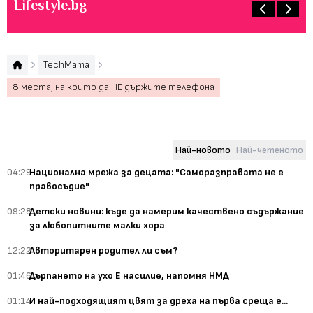
Lifestyle.bg
TechMama
8 места, на които да НЕ държите телефона
Най-новото
Най-четеното
04:29
Национална мрежа за децата: "Саморазправата не е
правосъдие"
09:28
Детски новини: къде да намерим качествено съдържание
за любопитните малки хора
12:22
Авторитарен родител ли съм?
01:46
Дърпането на ухо Е насилие, напомня НМД
01:14
И най-подходящият цвят за дреха на първа среща е...