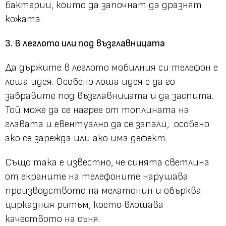
бактерии, които да започнат да дразнят
кожата.
3. В леглото или под възглавницата
Да държите в леглото мобилния си телефон е
лоша идея. Особено лоша идея е да го
забравите под възглавницата и да заспита.
Той може да се нагрее от топлината на
главата и евентуално да се запали, особено
ако се зарежда или ако има дефект.
Също така е известно, че синята светлина
от екраните на телефоните нарушава
производството на мелатонин и обърква
циркадния ритъм, което влошава
качеството на съня.