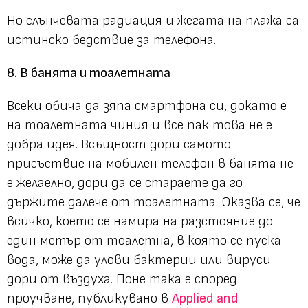
Но слънчевата радиация и жегата на плажа са
истинско бедствие за телефона.
8. В банята и тоалетната
Всеки обича да зяпа смартфона си, докато е
на тоалетната чиния и все пак това не е
добра идея. Всъщност дори самото
присъствие на мобилен телефон в банята не
е желаелно, дори да се стараете да го
държите далече от тоалетната. Оказва се, че
всичко, което се намира на разстояние до
един метър от тоалетна, в която се пуска
вода, може да улови бактерии или вируси
дори от въздуха. Поне така е според
проучване, публикувано в
Applied and