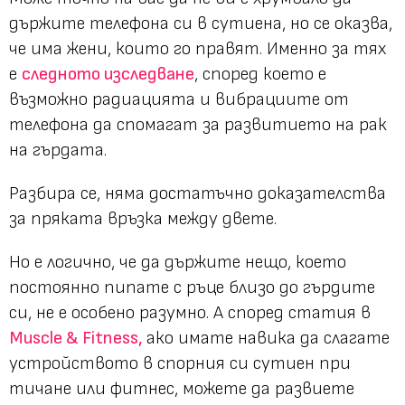
държите телефона си в сутиена, но се оказва,
че има жени, които го правят. Именно за тях
е
следното изследване
, според което е
възможно радиацията и вибрациите от
телефона да спомагат за развитието на рак
на гърдата.
Разбира се, няма достатъчно доказателства
за пряката връзка между двете.
Но е логично, че да държите нещо, което
постоянно пипате с ръце близо до гърдите
си, не е особено разумно. А според статия в
Muscle & Fitness,
ако имате навика да слагате
устройството в спорния си сутиен при
тичане или фитнес, можете да развиете