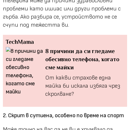
телефона може да причини здравословни
проблеми като ишиас или други проблеми с
гърба. Ако разбира се, устройството не се
счупи под тежестта ви.
TechMama
8 причини да си гледаме
обесивно телефона, когато
сме майки
От какви страхове една
майка би искала избяга чрез
скролване?
2. Скрит в сутиена, особено по време на спорт
Може точно на вас да не ви е хрумвало да