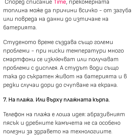
Според списание
Time
, прекомерната
топлина може да причини всичко - от загуба
или повреда на данни до изтичане на
батерията.
Студеното време създава също големи
проблеми - при ниски температури много
смартфони се изключват или получават
проблеми с дисплея. А студът води също
така до съкратен живот на батерията и в
редки случаи дори до счупване на екрана.
7. На плажа. Или върху плажната кърпа.
Телефон на плажа е лоша идея: абразивният
пясък и дребните камъчета не са особено
полезни за здравето на технологиите.