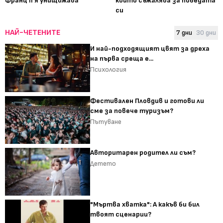
Франц II я унищожава
който съжалява за победата
си
НАЙ-ЧЕТЕНИТЕ
7 дни
30 дни
И най-подходящият цвят за дреха
на първа среща е...
Психология
Фестивален Пловдив и готови ли
сме за повече туризъм?
Пътуване
Авторитарен родител ли съм?
Детето
"Мъртва хватка": А какъв би бил
твоят сценарии?