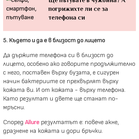
погрижихте ли се за
телефона си
5. Където и да е в близост до лицето
Да държите телефона си в близост до
лицето, особено ако говорите продължително
с него, поставен върху бузата, е сигурен
начин бактериите се прехвърлят върху
кожата ви. И от кожата - върху телефона.
Като резултат и двете ще станат по-
мръсни.
Според
Allure
резултатът е: повече акне,
дразнене на кожата и дори бръчки.