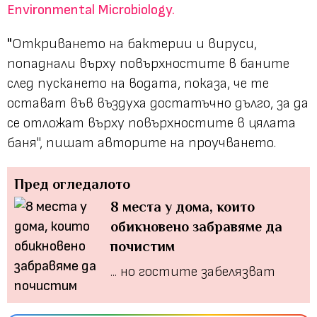
Environmental Microbiology.
"
Откриването на бактерии и вируси,
попаднали върху повърхностите в баните
след пускането на водата, показа, че те
остават във въздуха достатъчно дълго, за да
се отложат върху повърхностите в цялата
баня", пишат авторите на проучването.
Пред огледалото
8 места у дома, които
обикновено забравяме да
почистим
... но гостите забелязват