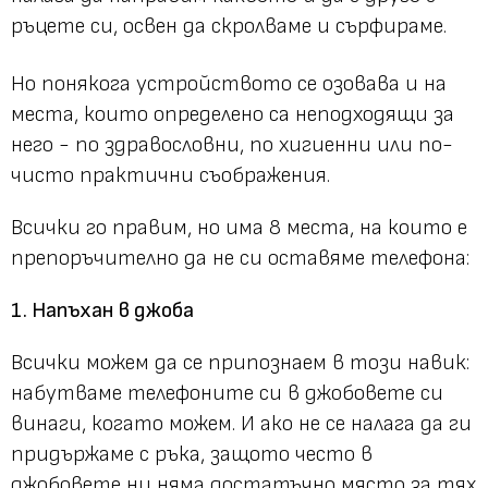
ръцете си, освен да скролваме и сърфираме.
Но понякога устройството се озовава и на
места, които определено са неподходящи за
него - по здравословни, по хигиенни или по-
чисто практични съображения.
Всички го правим, но има 8 места, на които е
препоръчително да не си оставяме телефона:
1. Напъхан в джоба
Всички можем да се припознаем в този навик:
набутваме телефоните си в джобовете си
винаги, когато можем. И ако не се налага да ги
придържаме с ръка, защото често в
джобовете ни няма достатъчно място за тях