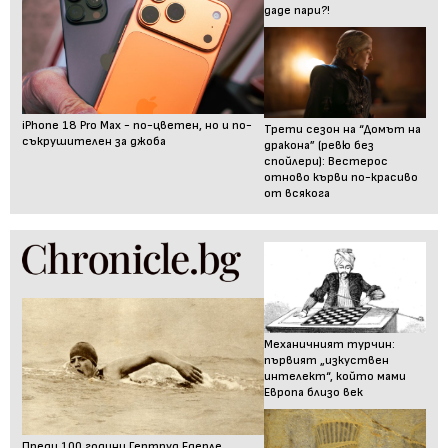
даде пари?!
iPhone 18 Pro Max - по-цветен, но и по-
Трети сезон на “Домът на
съкрушителен за джоба
дракона” (ревю без
спойлери): Вестерос
отново кърви по-красиво
от всякога
Механичният турчин:
първият „изкуствен
интелект“, който мами
Европа близо век
Преди 100 години Гертруд Едерле