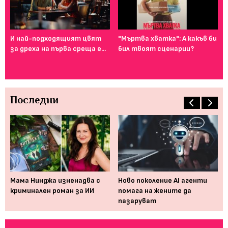
И най-подходящият цвят
"Мъртва хватка": А какъв би
Фе
за дреха на първа среща е...
бил твоят сценарии?
го
ту
Последни
а,
Мама Нинджа изненадва с
Ново поколение AI агенти
Пр
криминален роман за ИИ
помага на жените да
вр
пазаруват
те