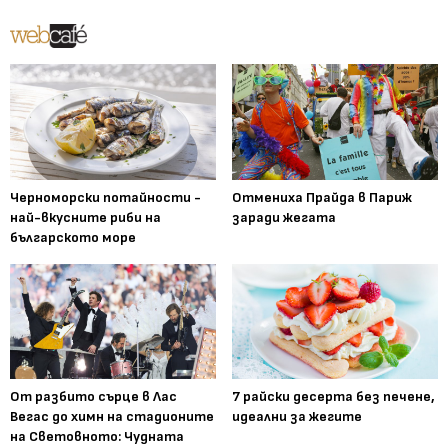
Черноморски потайности -
Отмениха Прайда в Париж
най-вкусните риби на
заради жегата
българското море
От разбито сърце в Лас
7 райски десерта без печене,
Вегас до химн на стадионите
идеални за жегите
на Световното: Чудната