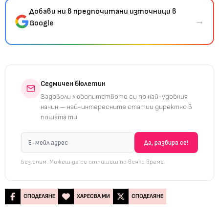
Добави ни в предпочитани източници в
→
Google
Седмичен бюлетин
Задоволи любопитството си по най-удобния
начин — най-интересните статии директно в
пощата ти.
Без спам. Можеш да се отпишеш по всяко време.
СПОДЕЛЯНЕ
ХАРЕСВА МИ
СПОДЕЛЯНЕ