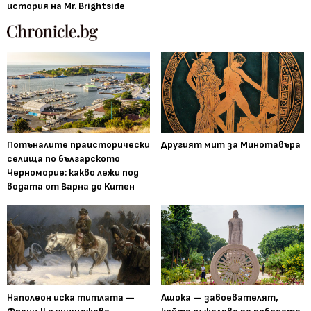
история на Mr. Brightside
Потъналите праисторически
Другият мит за Минотавъра
селища по българското
Черноморие: какво лежи под
водата от Варна до Китен
Наполеон иска титлата —
Ашока — завоевателят,