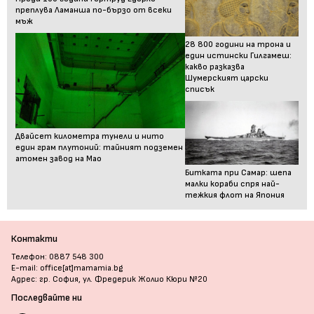
преплува Ламанша по-бързо от всеки
мъж
28 800 години на трона и
един истински Гилгамеш:
какво разказва
Шумерският царски
списък
Двайсет километра тунели и нито
един грам плутоний: тайният подземен
атомен завод на Мао
Битката при Самар: шепа
малки кораби спря най-
тежкия флот на Япония
Контакти
Телефон: 0887 548 300
E-mail: office[at]mamamia.bg
Адрес: гр. София, ул. Фредерик Жолио Кюри №20
Последвайте ни