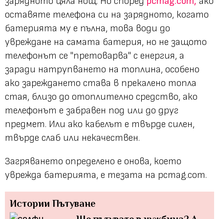
зарядното цяла нощ. Но според
pcmag.com,
ако
оставяте телефона си на зарядното, когато
батерията му е пълна, това води до
увреждане на самата батерия, но не защото
телефонът се "претоварва" с енергия, а
заради натрупването на топлина, особено
ако зареждането става в прекалено топла
стая, близо до отоплително средство, ако
телефонът е забравен под или до друг
предмет. Или ако кабелът е твърде силен,
твърде слаб или некачествен.
Загряването определено е онова, което
уврежда батерията, е тезата на pcmag.com.
Истории
Пътуване
Ще пътувате в чужбина? А