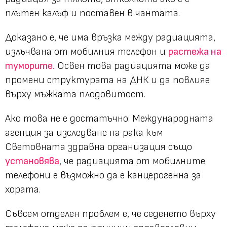
плътен калъф и поставен в чантата.
Доказано е, че има връзка между радиацията,
излъчвана от мобилния телефон и
растежа на
туморите.
Освен това радиацията може да
промени структурата на ДНК и да повлияе
върху мъжката плодовитост.
Ако това не е достатъчно: Международната
агенция за изследване на рака към
Световната здравна организация също
установява
, че радиацията от мобилните
телефони е възможно да е канцерогенна за
хората.
Съвсем отделен проблем е, че седенето върху