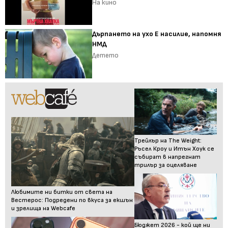
На кино
Дърпането на ухо Е насилие, напомня
НМД
Детето
Трейлър на The Weight:
Ръсел Кроу и Итън Хоук се
събират в напрегнат
трилър за оцеляване
Любимите ни битки от света на
Вестерос: Подредени по вкуса за екшън
и зрелища на Webcafe
Бюджет 2026 - кой ще ни