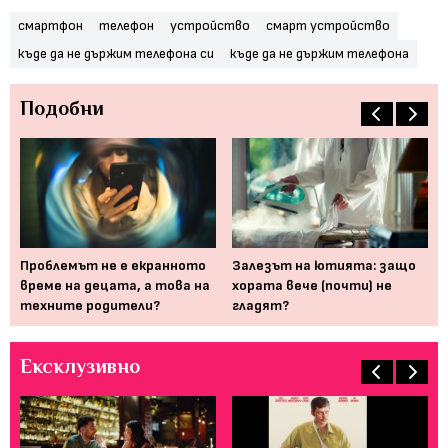
смартфон
телефон
устройство
смарт устройство
къде да не държим телефона си
къде да не държим телефона
Подобни
 на
Проблемът не е екранното
Залезът на ютията: защо
10
време на децата, а това на
хората вече (почти) не
по
техните родители?
гладят?
съ
Ексклузивно