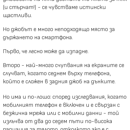
(и стърчат!) - се чувстваме истински
щастливи.
Но джобът е много неподходящо място за
държането на смартфона.
Първо, че лесно може да изпадне.
Второ - най-много счупвания на екраните се
случват, когато седнем върху телефона,
който е сложен в задния джоб на дънките.
Но има и по-лошо: според изследвания, когато
мобилният телефон е включен и е свързан с
безжична мрежа или с мобилни данни - той
излъчва от два до седем пъти по-висока
радиация за тялото, отколкото ако е с