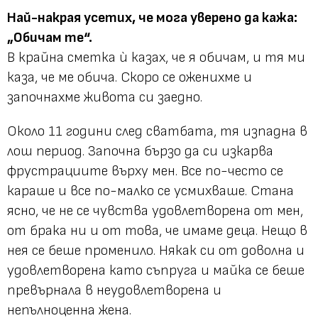
Най-накрая усетих, че мога уверено да кажа:
„Обичам те“.
В крайна сметка ѝ казах, че я обичам, и тя ми
каза, че ме обича. Скоро се оженихме и
започнахме живота си заедно.
Около 11 години след сватбата, тя изпадна в
лош период. Започна бързо да си изкарва
фрустрациите върху мен. Все по-често се
караше и все по-малко се усмихваше. Стана
ясно, че не се чувства удовлетворена от мен,
от брака ни и от това, че имаме деца. Нещо в
нея се беше променило. Някак си от доволна и
удовлетворена като съпруга и майка се беше
превърнала в неудовлетворена и
непълноценна жена.