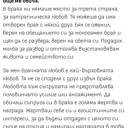
още ме обича.
В брака ни нямаше място за трета страна,
за натрапническа любов. Тя можеше да има
отворен брак с някой друг. Бях се оженил,
верен на обещанието си за моногамен брак и
щях да се разведа, верен на обета си. Подадох
молба за развод и оттогава възстановявам
живота и семейството си.
За мен брачната любов е най-върховната
любов. Тя не се споделя с друг извън брака.
Любовта към съпругата не представлява
половинчато усилие или ангажимент. Да
обичаш съпруга си в брака е голяма жертва и
награда. Жертваш себе си и егоистичните си
интереси, за да бъдеш отдаден с цялото си
сърце на другия и намираш наградата в това,