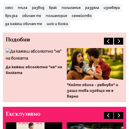
секс
тъга
развод
брак
полигамия
раздяла
изневяра
връзка
обичам те
полиамория
семейство
да кажеш обичам те
шок и болка
Подобни
Да кажеш абсолютно "не" на
болката
що
"Който обича - ревнува" и
"О
ни
защо това изобщо не е
ан
вярно
пр
Ексклузивно