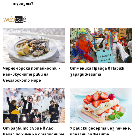
туризъм?
Черноморски потайности -
Отмениха Прайда в Париж
най-вкусните риби на
заради жегата
българското море
От разбито сърце в Лас
7 райски десерта без печене,
Вегас до химн на стадионите
идеални за жегите