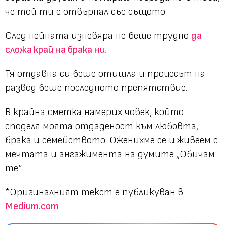
че той ти е отвърнал със същото.
След нейната изневяра не беше трудно
да
сложа край на брака ни.
Тя отдавна си беше отишла и процесът на
развод беше последното препятствие.
В крайна сметка намерих човек, който
споделя моята отдаденост към любовта,
брака и семейството. Оженихме се и живеем с
мечтата и ангажимента на думите „Обичам
те“.
*Оригиналният текст е публикуван в
Medium.com