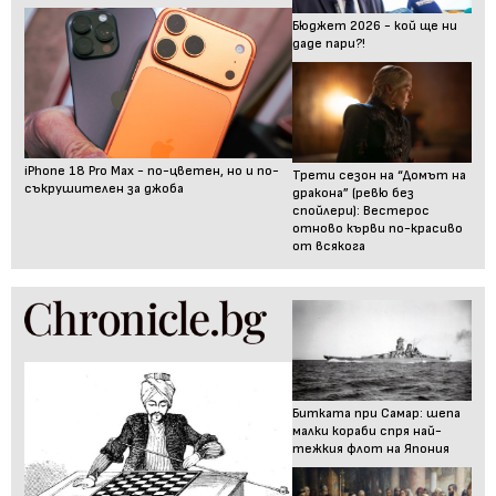
Бюджет 2026 - кой ще ни
даде пари?!
iPhone 18 Pro Max - по-цветен, но и по-
Трети сезон на “Домът на
съкрушителен за джоба
дракона” (ревю без
спойлери): Вестерос
отново кърви по-красиво
от всякога
Битката при Самар: шепа
малки кораби спря най-
тежкия флот на Япония