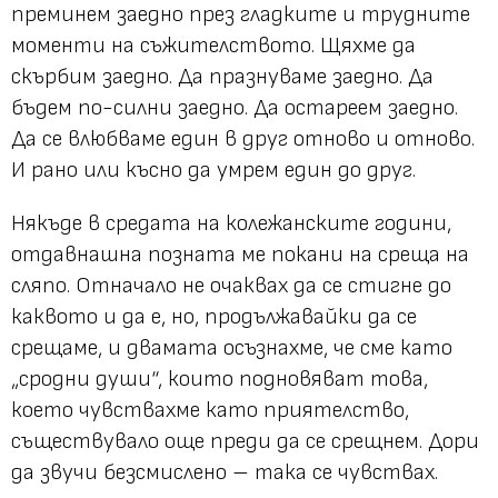
преминем заедно през гладките и трудните
моменти на съжителството. Щяхме да
скърбим заедно. Да празнуваме заедно. Да
бъдем по-силни заедно. Да остареем заедно.
Да се влюбваме един в друг отново и отново.
И рано или късно да умрем един до друг.
Някъде в средата на колежанските години,
отдавнашна позната ме покани на среща на
сляпо. Отначало не очаквах да се стигне до
каквото и да е, но, продължавайки да се
срещаме, и двамата осъзнахме, че сме като
„сродни души“, които подновяват това,
което чувствахме като приятелство,
съществувало още преди да се срещнем. Дори
да звучи безсмислено – така се чувствах.