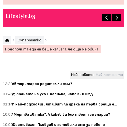
Lifestyle.bg
Супертатко
Предпочитам да не беше казвала, че още ме обича
Най-новото
Най-четеното
12:22
Авторитарен родител ли съм?
01:46
Дърпането на ухо Е насилие, напомня НМД
01:14
И най-подходящият цвят за дреха на първа среща е...
10:00
"Мъртва хватка": А какъв би бил твоят сценарии?
10:00
Фестивален Пловдив и готови ли сме за повече