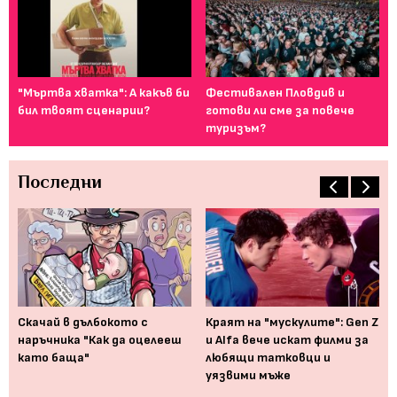
т
"Мъртва хватка": А какъв би
Фестивален Пловдив и
Ка
..
бил твоят сценарии?
готови ли сме за повече
сн
туризъм?
Последни
Скачай в дълбокото с
Краят на "мускулите": Gen Z
Ко
наръчника "Как да оцелееш
и Alfa вече искат филми за
Ри
ей
като баща"
любящи татковци и
му
уязвими мъже