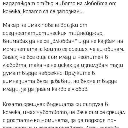
надграждат отвъд нивото на любовта от
колежа, когато са се запознали.
Макар че имах повече връзки от
средностатистическия тийнейджър,
внимавах да не се „влюбвам“ и да не казвам на
момичетата, с които се срещах, че ги обичам.
Знаех, че все още съм млад и неопитен в
любовта, така че не исках да използвам тази
дума твърде небрежно. Връзките в
гимназията бяха забавни, но бяхме твърде
млади, за да знаем какво е любов.
Когато срещнах бъдещата си съпруга в
колежа, имах чувството, че вече съм се срещал
с достатъчно момичета, за да подходя по-