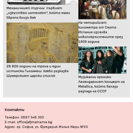
Механичният турчин: първият
„изкуствен интелект“, който мами
Европа близо век
На четирийсет
километра от Сеута:
Испания изселва
новопокръстените през
1609 година
28 800 години на трона и един
истински Гилгамеш: какво разказва
Шумерският царски списък
Музикални хроники:
Легендарният концерт на
Metallica, който беляза
разпада на СССР
Контакти
Телефон: 0887 548 300
E-mail: office[at]mamamia.bg
Адрес: гр. София, ул. Фредерик Жолио Кюри №20