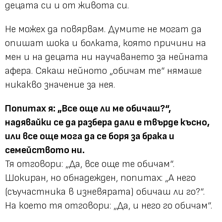
децата си и от живота си.
Не можех да повярвам. Думите не могат да
опишат шока и болката, която причини на
мен и на децата ни научаването за нейната
афера. Сякаш нейното „обичам те“ нямаше
никакво значение за нея.
Попитах я: „Все още ли ме обичаш?“,
надявайки се да разбера дали е твърде късно,
или все още мога да се боря за брака и
семейството ни.
Тя отговори: „Да, все още те обичам“.
Шокиран, но обнадежден, попитах: „А него
(съучастника в изневярата) обичаш ли го?“.
На което тя отговори: „Да, и него го обичам“.