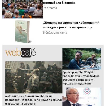
фестивала в Банско
Pet Mama
„Жената на френския лейтенант“,
отказала ролята на грешница
В библиотеката
Трейлър на The Weight:
Ръсел Кроу и Итън Хоук се
събират в напрегнат
трилър за оцеляване
Любимите ни битки от света на
Вестерос: Подредени по вкуса за екшън
и зрелища на Webcafe