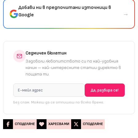
Добави ни в предпочитани източници в
→
Google
Седмичен бюлетин
Задоволи любопитството си по най-удобния
начин — най-интересните статии директно в
пощата ти.
Без спам. Можеш да се отпишеш по всяко време.
СПОДЕЛЯНЕ
ХАРЕСВА МИ
СПОДЕЛЯНЕ