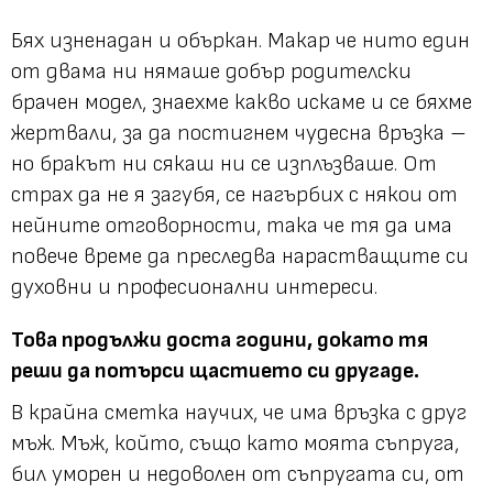
Бях изненадан и объркан. Макар че нито един
от двама ни нямаше добър родителски
брачен модел, знаехме какво искаме и се бяхме
жертвали, за да постигнем чудесна връзка –
но бракът ни сякаш ни се изплъзваше. От
страх да не я загубя, се нагърбих с някои от
нейните отговорности, така че тя да има
повече време да преследва нарастващите си
духовни и професионални интереси.
Това продължи доста години, докато тя
реши да потърси щастието си другаде.
В крайна сметка научих, че има връзка с друг
мъж. Мъж, който, също като моята съпруга,
бил уморен и недоволен от съпругата си, от