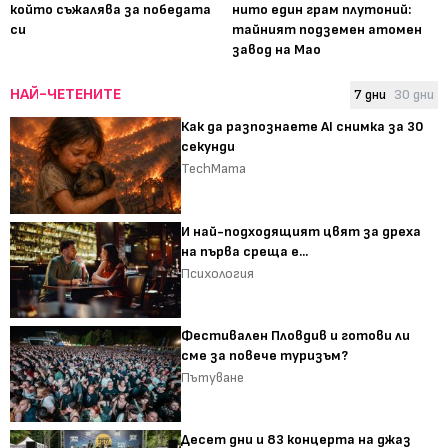
който съжалява за победата
нито един грам плутоний:
си
тайният подземен атомен
завод на Мао
НАЙ-ЧЕТЕНИТЕ
7 дни
30 дни
Как да разпознаете AI снимка за 30
секунди
TechMama
И най-подходящият цвят за дреха
на първа среща е...
Психология
Фестивален Пловдив и готови ли
сме за повече туризъм?
Пътуване
Десет дни и 83 концерта на джаз