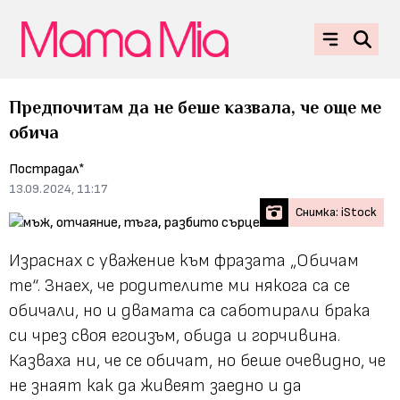
Предпочитам да не беше казвала, че още ме
обича
Пострадал*
13.09.2024, 11:17
Снимка: iStock
Израснах с уважение към фразата „Обичам
те“. Знаех, че родителите ми някога са се
обичали, но и двамата са саботирали брака
си чрез своя егоизъм, обида и горчивина.
Казваха ни, че се обичат, но беше очевидно, че
не знаят как да живеят заедно и да