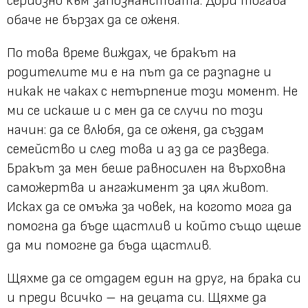
сериозно към запознанствата. Дори тогава
обаче не бързах да се оженя.
По това време виждах, че бракът на
родителите ми е на път да се разпадне и
никак не чаках с нетърпение този момент. Не
ми се искаше и с мен да се случи по този
начин: да се влюбя, да се оженя, да създам
семейство и след това и аз да се разведа.
Бракът за мен беше равносилен на върховна
саможертва и ангажимент за цял живот.
Исках да се омъжа за човек, на когото мога да
помогна да бъде щастлив и който също щеше
да ми помогне да бъда щастлив.
Щяхме да се отдадем един на друг, на брака си
и преди всичко – на децата си. Щяхме да