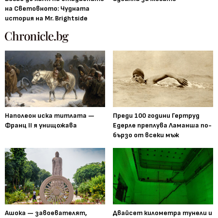
на Световното: Чудната
история на Mr. Brightside
Наполеон иска титлата —
Преди 100 години Гертруд
Франц II я унищожава
Едерле преплува Ламанша по-
бързо от всеки мъж
Ашока — завоевателят,
Двайсет километра тунели и