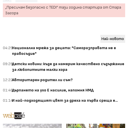
„Пресичам безопасно с TEDI” тази година стартира от Стара
Загора
Най-новото
04:29
Национална мрежа за децата: "Саморазправата не е
правосъдие"
09:28
Детски новини: къде да намерим качествено съдържание
за любопитните малки хора
12:22
Авторитарен родител ли съм?
01:46
Дърпането на ухо Е насилие, напомня НМД
01:14
И най-подходящият цвят за дреха на първа среща е...