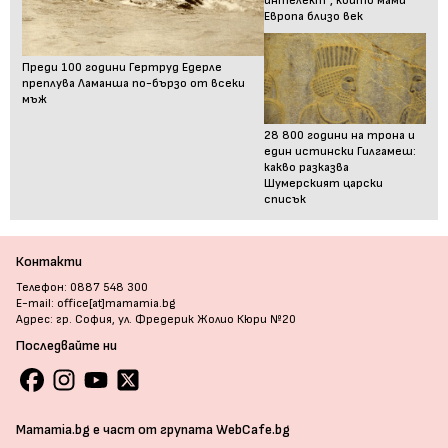
интелект“, който мами
Европа близо век
Преди 100 години Гертруд Едерле
преплува Ламанша по-бързо от всеки
мъж
28 800 години на трона и
един истински Гилгамеш:
какво разказва
Шумерският царски
списък
Контакти
Телефон: 0887 548 300
E-mail: office[at]mamamia.bg
Адрес: гр. София, ул. Фредерик Жолио Кюри №20
Последвайте ни
Mamamia.bg е част от групата WebCafe.bg