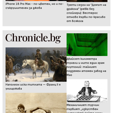
iPhone 18 Pro Max - по-цветен, но и по-
Трети сезон на “Домът на
съкрушителен за джоба
дракона” (ревю без
спойлери): Вестерос
отново кърви по-красиво
от всякога
Двайсет километра
тунели и нито един грам
плутоний: тайният
подземен атомен завод на
Мао
Наполеон иска титлата — Франц II я
унищожава
Механичният турчин:
първият „изкуствен