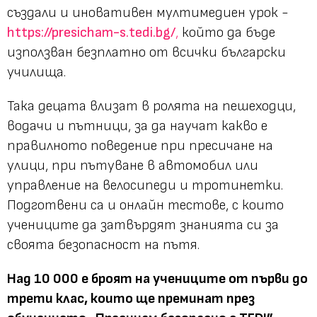
създали и иновативен мултимедиен урок -
https://presicham-s.tedi.bg/
,
който да бъде
използван безплатно от всички български
училища.
Така децата влизат в ролята на пешеходци,
водачи и пътници, за да научат какво е
правилното поведение при пресичане на
улици, при пътуване в автомобил или
управление на велосипеди и тротинетки.
Подготвени са и онлайн тестове, с които
учениците да затвърдят знанията си за
своята безопасност на пътя.
Над 10 000 е броят на учениците от първи до
трети клас, които ще преминат през