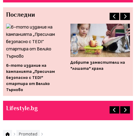
Последни
Добрите заместители на
Ня
6-тото издание на
"лошата" храна
кампанията „Пресичам
ay
безопасно с TEDI”
стартира от Велико
Търново
Lifestyle.bg
Promoted