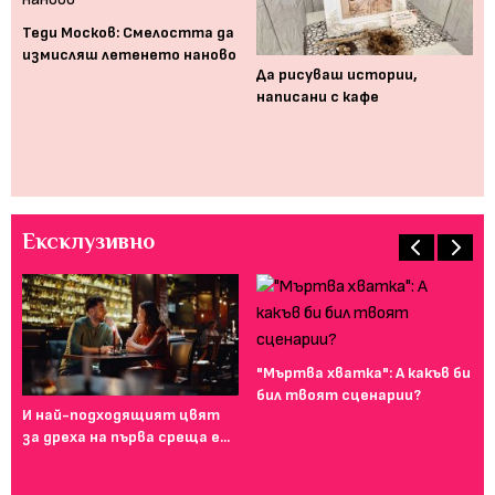
Теди Москов: Смелостта да
измисляш летенето наново
Ка
Да рисуваш истории,
Бъ
написани с кафе
бе
мо
Ексклузивно
"Мъртва хватка": А какъв би
бил твоят сценарии?
И най-подходящият цвят
Фе
за дреха на първа среща е...
го
ту