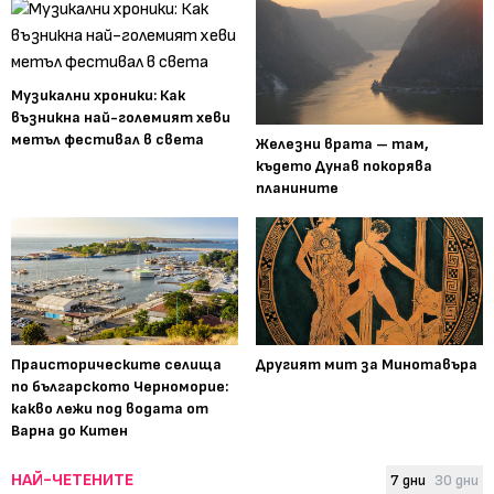
Музикални хроники: Как
възникна най-големият хеви
метъл фестивал в света
Железни врата – там,
където Дунав покорява
планините
Праисторическите селища
Другият мит за Минотавъра
по българското Черноморие:
какво лежи под водата от
Варна до Китен
НАЙ-ЧЕТЕНИТЕ
7 дни
30 дни