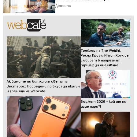
Детето
Трейлър на The Weight:
Ръсел Кроу и Итън Хоук се
събират в напрегнат
трилър за оцеляване
Любимите ни битки от света на
Вестерос: Подредени по вкуса за екшън
и зрелища на Webcafe
Бюджет 2026 - кой ще ни
даде пари?!