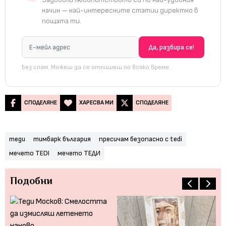
начин — най-интересните статии директно в
пощата ти.
Без спам. Можеш да се отпишеш по всяко време.
СПОДЕЛЯНЕ
ХАРЕСВА МИ
СПОДЕЛЯНЕ
теди
тимбарк българия
пресичам безопасно с tedi
мечето TEDI
мечето ТЕДИ
Подобни