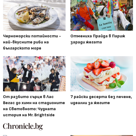
Черноморски потайности -
Отмениха Прайда в Париж
най-вкусните риби на
заради жегата
българското море
От разбито сърце в Лас
7 райски десерта без печене,
Вегас до химн на стадионите
идеални за жегите
на Световното: Чудната
история на Mr. Brightside