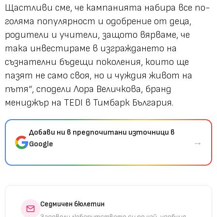
Щастливи сме, че кампанията набира все по-
голяма популярност и одобрение от деца,
родители и учители, защото вярваме, че
така инвестираме в изграждането на
съзнателни бъдещи поколения, които ще
пазят не само своя, но и чуждия живот на
пътя“
, сподели Лора Величкова, бранд
мениджър на TEDI в Тимбарк България.
Добави ни в предпочитани източници в
→
Google
Седмичен бюлетин
Задоволи любопитството си по най-удобния