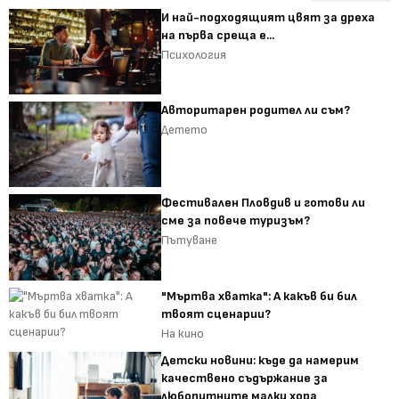
И най-подходящият цвят за дреха
на първа среща е...
Психология
Авторитарен родител ли съм?
Детето
Фестивален Пловдив и готови ли
сме за повече туризъм?
Пътуване
"Мъртва хватка": А какъв би бил
твоят сценарии?
На кино
Детски новини: къде да намерим
качествено съдържание за
любопитните малки хора