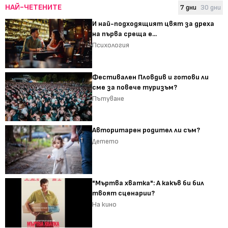
НАЙ-ЧЕТЕНИТЕ
7 дни
30 дни
И най-подходящият цвят за дреха
на първа среща е...
Психология
Фестивален Пловдив и готови ли
сме за повече туризъм?
Пътуване
Авторитарен родител ли съм?
Детето
"Мъртва хватка": А какъв би бил
твоят сценарии?
На кино