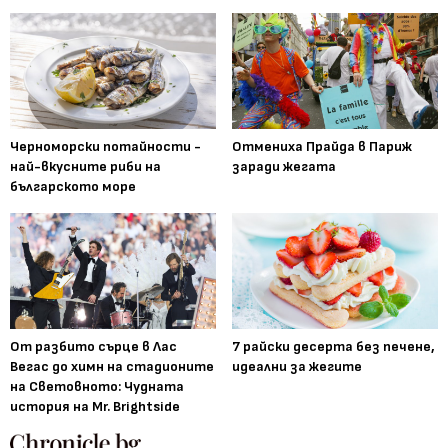
Черноморски потайности -
Отмениха Прайда в Париж
най-вкусните риби на
заради жегата
българското море
От разбито сърце в Лас
7 райски десерта без печене,
Вегас до химн на стадионите
идеални за жегите
на Световното: Чудната
история на Mr. Brightside