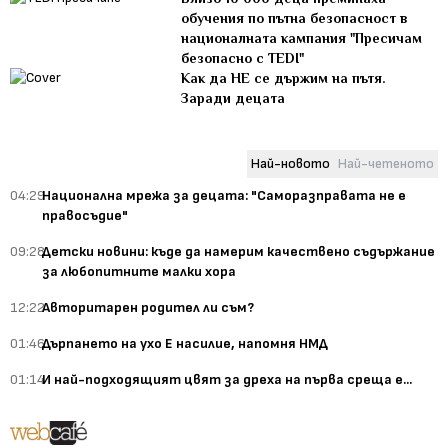
обучения по пътна безопасност в
националната кампания "Пресичам
безопасно с TEDI"
Как да НЕ се държим на пътя.
Заради децата
Най-новото
Най-четеното
04:29
Национална мрежа за децата: "Саморазправата не е
правосъдие"
09:28
Детски новини: къде да намерим качествено съдържание
за любопитните малки хора
12:22
Авторитарен родител ли съм?
01:46
Дърпането на ухо Е насилие, напомня НМД
01:14
И най-подходящият цвят за дреха на първа среща е...