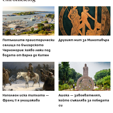
Потъналите праисторически
Другият мит за Минотавъра
селища по българското
Черноморие: какво лежи под
водата от Варна до Китен
Наполеон иска титлата —
Ашока — завоевателят,
Франц II я унищожава
който съжалява за победата
си