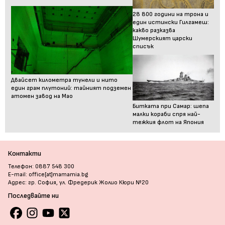
28 800 години на трона и
един истински Гилгамеш:
какво разказва
Шумерският царски
списък
Двайсет километра тунели и нито
един грам плутоний: тайният подземен
атомен завод на Мао
Битката при Самар: шепа
малки кораби спря най-
тежкия флот на Япония
Контакти
Телефон: 0887 548 300
E-mail: office[at]mamamia.bg
Адрес: гр. София, ул. Фредерик Жолио Кюри №20
Последвайте ни