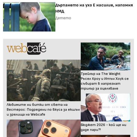
Дърпането на ухо Е насилие, напомня
НМД
Детето
Трейлър на The Weight:
Ръсел Кроу и Итън Хоук се
събират в напрегнат
трилър за оцеляване
Любимите ни битки от света на
Вестерос: Подредени по вкуса за екшън
и зрелища на Webcafe
Бюджет 2026 - кой ще ни
даде пари?!