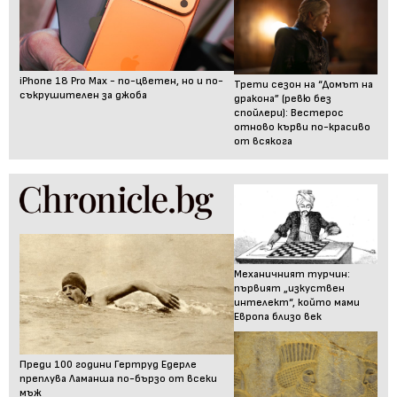
iPhone 18 Pro Max - по-цветен, но и по-
Трети сезон на “Домът на
съкрушителен за джоба
дракона” (ревю без
спойлери): Вестерос
отново кърви по-красиво
от всякога
Механичният турчин:
първият „изкуствен
интелект“, който мами
Европа близо век
Преди 100 години Гертруд Едерле
преплува Ламанша по-бързо от всеки
мъж