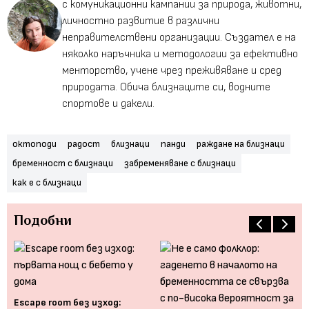
с комуникационни кампании за природа, животни,
личностно развитие в различни
неправителствени организации. Създател е на
няколко наръчника и методологии за ефективно
менторство, учене чрез преживяване и сред
природата. Обича близнаците си, водните
спортове и дакели.
октоподи
радост
близнаци
панди
раждане на близнаци
бременност с близнаци
забременяване с близнаци
как е с близнаци
Подобни
Дв
Еscape room без изход: