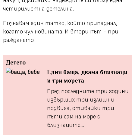
накуп, изливайки надеждите си върху една
четирилистна детелина.
Познавам един татко, който припаднал,
когато чул новината. И втори път - при
раждането.
Детето
Един баща, двама близнаци
и три морета
През последните три години
извърших три излишни
подвига, отивайки три
пъти сам на море с
близнаците....