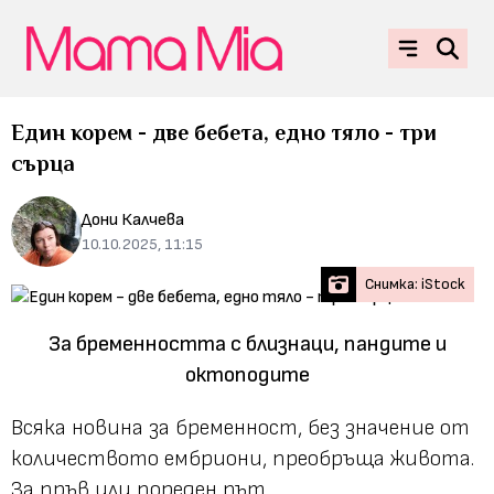
Един корем - две бебета, едно тяло - три
сърца
Дони Калчева
10.10.2025, 11:15
Снимка: iStock
За бременността с близнаци, пандите и
октоподите
Всяка новина за бременност, без значение от
количеството ембриони, преобръща живота.
За пръв или пореден път.