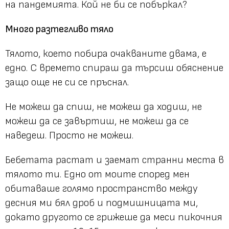
на пандемията. Кой не би се побъркал?
Много разтегливо тяло
Тялото, което побира очакваните двама, е
едно. С времето спираш да търсиш обяснение
защо още не си се пръснал.
Не можеш да спиш, не можеш да ходиш, не
можеш да се завъртиш, не можеш да се
наведеш. Просто не можеш.
Бебетата растат и заемат странни места в
тялото ти. Едно от моите според мен
обитаваше голямо пространство между
десния ми бял дроб и подмишницата ми,
докато другото се грижеше да меси пикочния