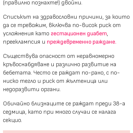
(правилно познахте!) двойни.
Списъкът на здравословни причини, за които
да се тревожим, включва по-висок риск от
усложнения като
гестационен диабет
,
прееклампсия и
преждевременно раждане.
Съществува опасност от неравномерно
кръвоснабдяване и различно развитие на
бебетата. Често се раждат по-рано, с по-
ниско тегло и риск от жълтеница или
недоразвити органи.
Обичайно близнаците се раждат преди 38-а
седмица, като при много случаи се налага
секцио.