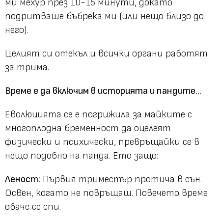
ми мехур през 10-15 минути, докато
подритваше бъбрека ми (или нещо близо до
него).
Целият си отекъл и всички органи работят
за трима.
Време е да включим в историята и пандите...
Еволюцията се е погрижила за майките с
многоплодна бременност да оцелеят
физически и психически, превръщайки се в
нещо подобно на панда. Ето защо:
Леност:
Първия триместър протича в сън.
Освен, когато не повръщаш. Повечето време
обаче се спи.