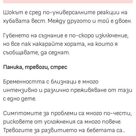
Шокът е сред по-универсалните реакции на
хубавата вест. Между другото и той е двоен.
Губенето на съзнание е по-скоро изключение,
но все пак накарайте хората, на които я
съобщавате, да седнат.
Паника, тревоги, стрес
Бременността с близнаци е много
интензивно и различно преживяване от тази
с едно дете.
Симптомите за проблеми са много по-чести,
рисковете от усложнения са много повече.
Тревогите за развитието на бебетата са...