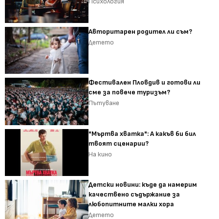
Психология
Авторитарен родител ли съм?
Детето
Фестивален Пловдив и готови ли
сме за повече туризъм?
Пътуване
"Мъртва хватка": А какъв би бил
твоят сценарии?
На кино
Детски новини: къде да намерим
качествено съдържание за
любопитните малки хора
Детето