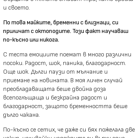
и своето.
По това майките, бременни с близнаци, си
приличат с октоподите. Този факт научаваш
по-късно или никога.
С теста емоциите поемат в много различни
посоки. Радост, шок, паника, благодарност.
Още шок. Дълги паузи от мълчание и
приемане на новината. В моя личен случай
преобладаващата беше двойна доза
всепоглъщаща и безкрайна радост и
благодарност, защото бременността беше
дълго чакана.
По-късно се сетих, че даже си бях пожелала две