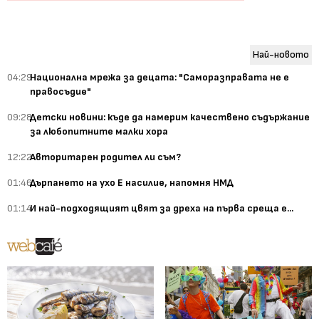
Най-новото
04:29
Национална мрежа за децата: "Саморазправата не е
правосъдие"
09:28
Детски новини: къде да намерим качествено съдържание
за любопитните малки хора
12:22
Авторитарен родител ли съм?
01:46
Дърпането на ухо Е насилие, напомня НМД
01:14
И най-подходящият цвят за дреха на първа среща е...