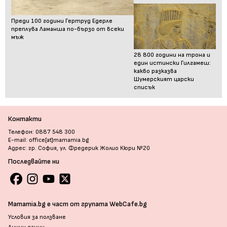
Преди 100 години Гертруд Едерле
преплува Ламанша по-бързо от всеки
мъж
28 800 години на трона и
един истински Гилгамеш:
какво разказва
Шумерският царски
списък
Контакти
Телефон: 0887 548 300
E-mail: office[at]mamamia.bg
Адрес: гр. София, ул. Фредерик Жолио Кюри №20
Последвайте ни
Mamamia.bg е част от групата WebCafe.bg
Условия за ползване