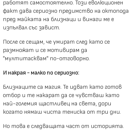
работят самостоятелно. Този еволюционен
факт дава сериозно предимство на октопода
пред майката на близнаци и винаги ме е
изпълвал със завист.
После се сещам, че умират след като се
размножат и се мотивирам да
"мултитасквам" по-отговорно.
И накрая - малко по сериозно:
Близнаците са магия. Те идват като готов
отбор и те накарат да се чувстваш като
най-големия щастливец на света, дори
когато нямаш чиста тениска от три дни.
Но това е следващата част от историята.