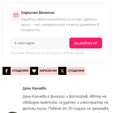
Седмичен бюлетин
Задоволи любопитството си по най-удобния
начин — най-интересните статии директно в
пощата ти.
Без спам. Можеш да се отпишеш по всяко време.
СПОДЕЛЯНЕ
ХАРЕСВА МИ
СПОДЕЛЯНЕ
Дони Калчева
Дони Калчева е филолог и фотограф. Автор на
свободна практика, създател и илюстратор на
детски книги. Повече от 20 години се занимава