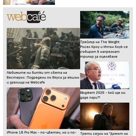
Трейлър на The Weight:
Ръсел Кроу и Итън Хоук се
събират в напрегнат
трилър за оцеляване
Любимите ни битки от света на
Вестерос: Подредени по вкуса за екшън
и зрелища на Webcafe
Бюджет 2026 - кой ще ни
даде пари?!
iPhone 18 Pro Max - по-цветен, но и по-
Трети сезон на “Домът на