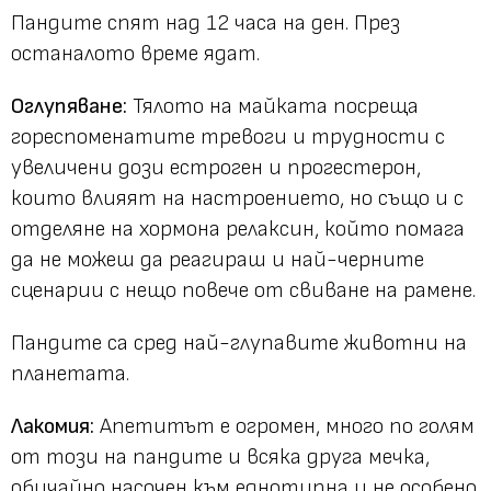
Пандите спят над 12 часа на ден. През
останалото време ядат.
Оглупяване:
Тялото на майката посреща
гореспоменатите тревоги и трудности с
увеличени дози естроген и прогестерон,
които влияят на настроението, но също и с
отделяне на хормона релаксин, който помага
да не можеш да реагираш и най-черните
сценарии с нещо повече от свиване на рамене.
Пандите са сред най-глупавите животни на
планетата.
Лакомия:
Апетитът е огромен, много по голям
от този на пандите и всяка друга мечка,
обичайно насочен към еднотипна и не особено