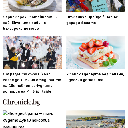
Черноморски потайности -
Отмениха Прайда в Париж
най-вкусните риби на
заради жегата
българското море
От разбито сърце в Лас
7 райски десерта без печене,
Вегас до химн на стадионите
идеални за жегите
на Световното: Чудната
история на Mr. Brightside