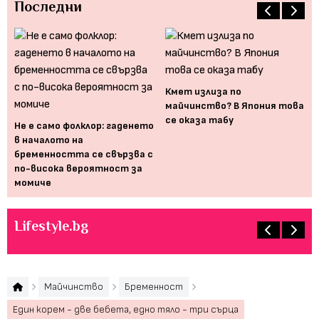
Последни
Кмет излиза по
майчинство? В Япония това
ога
"Б
се оказа табу
Не е само фолклор: гаденето
за
в началото на
из
бременността се свързва с
по-висока вероятност за
момиче
Lifestyle.bg
Майчинство
Бременност
Един корем - две бебета, едно тяло - три сърца