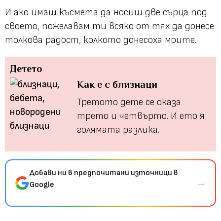
И ако имаш късмета да носиш две сърца под
своето, пожелавам ти всяко от тях да донесе
толкова радост, колкото донесоха моите.
Детето
Как е с близнаци
Третото дете се оказа
трето и четвърто. И ето я
голямата разлика.
Добави ни в предпочитани източници в
→
Google