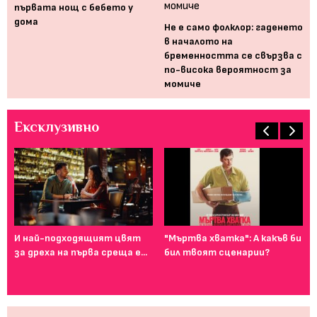
първата нощ с бебето у
дома
Не е само фолклор: гаденето
в началото на
бременността се свързва с
по-висока вероятност за
момиче
Ексклузивно
И най-подходящият цвят
"Мъртва хватка": А какъв би
Фе
за дреха на първа среща е...
бил твоят сценарии?
го
ту