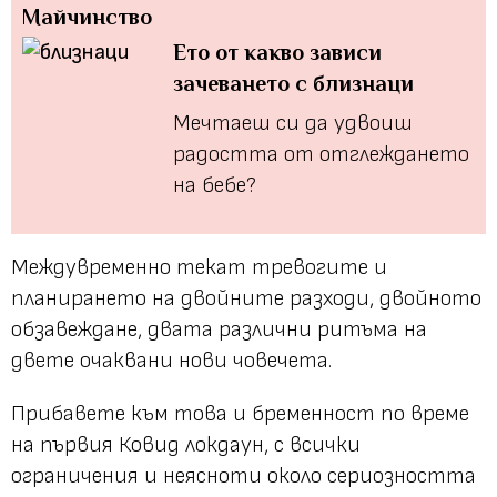
Майчинство
Ето от какво зависи
зачеването с близнаци
Мечтаеш си да удвоиш
радостта от отглеждането
на бебе?
Междувременно текат тревогите и
планирането на двойните разходи, двойното
обзавеждане, двата различни ритъма на
двете очаквани нови човечета.
Прибавете към това и бременност по време
на първия Ковид локдаун, с всички
ограничения и неясноти около сериозността