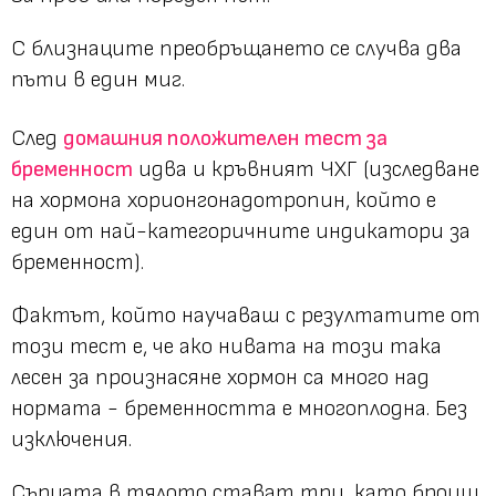
С близнаците преобръщането се случва два
пъти в един миг.
След
домашния положителен тест за
бременност
идва и кръвният ЧХГ (изследване
на хормона хорионгонадотропин, който е
един от най-категоричните индикатори за
бременност).
Фактът, който научаваш с резултатите от
този тест е, че ако нивата на този така
лесен за произнасяне хормон са много над
нормата - бременността е многоплодна. Без
изключения.
Сърцата в тялото стават три, като броиш