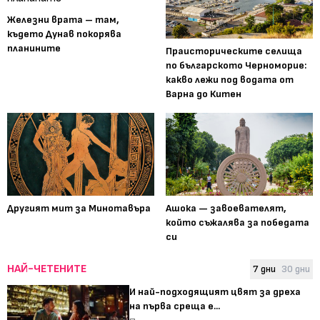
Железни врата – там,
където Дунав покорява
планините
Праисторическите селища
по българското Черноморие:
какво лежи под водата от
Варна до Китен
Другият мит за Минотавъра
Ашока — завоевателят,
който съжалява за победата
си
НАЙ-ЧЕТЕНИТЕ
7 дни
30 дни
И най-подходящият цвят за дреха
на първа среща е...