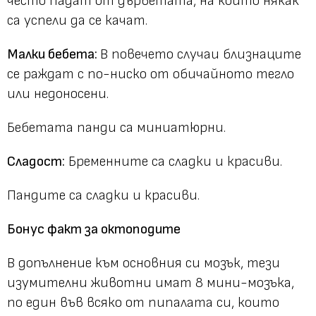
често падат от дърветата, на които някак
са успели да се качат.
Малки бебета:
В повечето случаи близнаците
се раждат с по-ниско от обичайното тегло
или недоносени.
Бебетата панди са миниатюрни.
Сладост:
Бременните са сладки и красиви.
Пандите са сладки и красиви.
Бонус факт за октоподите
В допълнение към основния си мозък, тези
изумителни животни имат 8 мини-мозъка,
по един във всяко от пипалата си, които