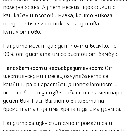
полезна храна. Аз пет месеца ядох филии с
кашкавал и плодови млека, които никога
преди не бях яла и никога след това не си и
купих отново.
Пандите могат да ядат почти всичко, но
99% от диетата им се състои от бамбук.
Непохватност и несъобразителност:
От
шестия-седмия месец оглупяването се
комбинира с нарастваща непохватност и
неспособност за извършване на елементарни
действия. Най-важното в живота на
бременната е да има храна и да има дрямка.
Пандите са изключително тромави са и