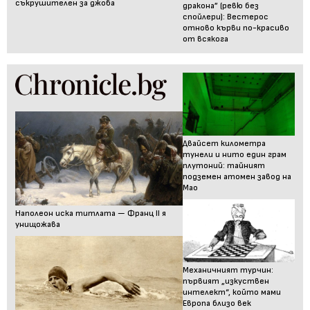
съкрушителен за джоба
дракона” (ревю без
спойлери): Вестерос
отново кърви по-красиво
от всякога
Двайсет километра
тунели и нито един грам
плутоний: тайният
подземен атомен завод на
Мао
Наполеон иска титлата — Франц II я
унищожава
Механичният турчин:
първият „изкуствен
интелект“, който мами
Европа близо век