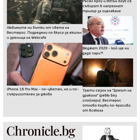
Ръсел Кроу и Итън Хоук се
събират в напрегнат
трилър за оцеляване
Любимите ни битки от света на
Вестерос: Подредени по вкуса за екшън
и зрелища на Webcafe
Бюджет 2026 - кой ще ни
даде пари?!
iPhone 18 Pro Max - по-цветен, но и по-
Трети сезон на “Домът на
съкрушителен за джоба
дракона” (ревю без
спойлери): Вестерос
отново кърви по-красиво
от всякога