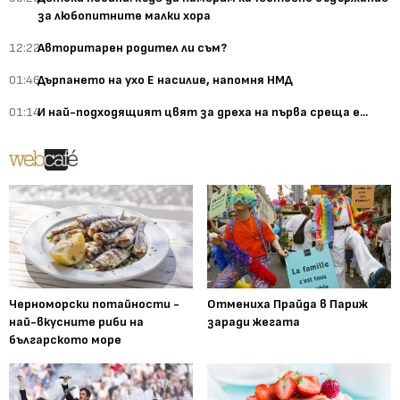
за любопитните малки хора
12:22
Авторитарен родител ли съм?
01:46
Дърпането на ухо Е насилие, напомня НМД
01:14
И най-подходящият цвят за дреха на първа среща е...
Черноморски потайности -
Отмениха Прайда в Париж
най-вкусните риби на
заради жегата
българското море