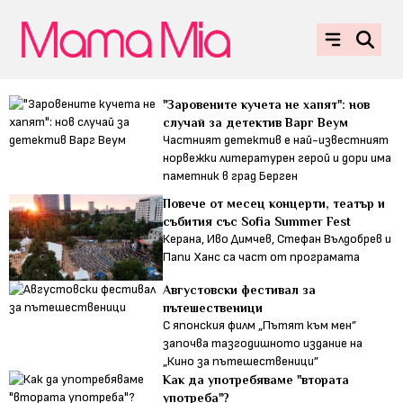
"Заровените кучета не хапят": нов
случай за детектив Варг Веум
Частният детектив е най-известният
норвежки литературен герой и дори има
паметник в град Берген
Повече от месец концерти, театър и
събития със Sofia Summer Fest
Керана, Иво Димчев, Стефан Вълдобрев и
Папи Ханс са част от програмата
Августовски фестивал за
пътешественици
С японския филм „Пътят към мен”
започва тазгодишното издание на
„Кино за пътешественици”
Как да употребяваме "втората
употреба"?