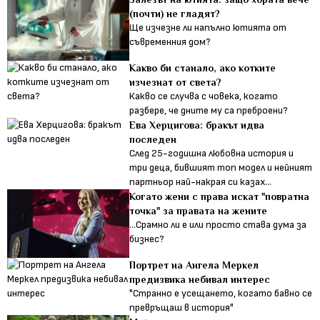
(почти) не гладят?
Ще изчезне ли напълно ютията от
съвременния дом?
Какво би станало, ако котките
изчезнат от света?
Какво се случва с човека, когато
разбере, че дните му са преброени?
Ева Херцигова: бракът идва
последен
След 25-годишна любовна история и
три деца, бившият топ модел и нейният
партньор най-накрая си казах...
Когато жени с права искат "повратна
точка" за правата на жените
...Срамно ли е или просто става дума за
бизнес?
Портрет на Ангела Меркел
предизвика небивал интерес
"Странно е усещането, когато бавно се
превръщаш в история"