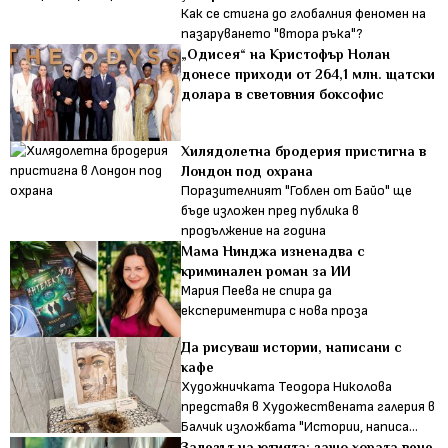
Как се стигна до глобалния феномен на
пазаруването "втора ръка"?
„Одисея“ на Кристофър Нолан
донесе приходи от 264,1 млн. щатски
долара в световния боксофис
Хилядолетна бродерия пристигна в
Лондон под охрана
Поразителният "Гоблен от Байо" ще
бъде изложен пред публика в
продължение на година
Мама Нинджа изненадва с
криминален роман за ИИ
Мария Пеева не спира да
експериментира с нова проза
Да рисуваш истории, написани с
кафе
Художничката Теодора Николова
представя в Художествената галерия в
Балчик изложбата "Истории, написа...
Залезът на ютията: защо хората вече