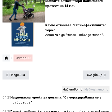
Майките готвят втори национален
протест на 14 юли
Какво отличава "свръхефективните"
хора?
Лошо ли е да "мислиш твърде много"?
Истории
Предишна
Следваща
Най-новото
Най-четеното
04:29
Национална мрежа за децата: "Саморазправата не е
правосъдие"
09:28
Детски новини: къде да намерим качествено съдържание