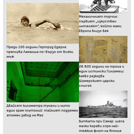
Механичният турчин:
първият „изкуствен
интелект“, който мами
Европа близо век
Преди 100 години Гертруд Едерле
преплува Ламанша по-бързо от всеки
мъж
28 800 години на трона и
един истински Гилгамеш:
какво разказва
Шумерският царски
списък
Двайсет километра тунели и нито
един грам плутоний: тайният подземен
атомен завод на Мао
Битката при Самар: шепа
малки кораби спря най-
тежкия флот на Япония