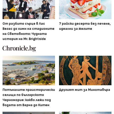
От разбито сърце в Лас
7 райски десерта без печене,
Вегас до химн на стадионите
идеални за жегите
на Световното: Чудната
история на Mr. Brightside
Потъналите праисторически
Другият мит за Минотавъра
селища по българското
Черноморие: какво лежи под
водата от Варна до Китен