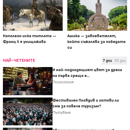
Наполеон иска титлата —
Ашока — завоевателят,
Франц II я унищожава
който съжалява за победата
си
НАЙ-ЧЕТЕНИТЕ
7 дни
30 дни
И най-подходящият цвят за дреха
на първа среща е...
Психология
Фестивален Пловдив и готови ли
сме за повече туризъм?
Пътуване