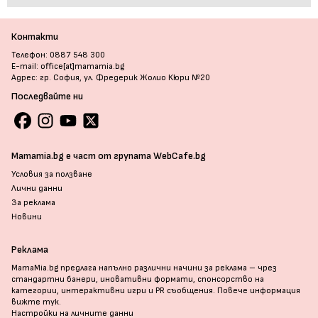
Контакти
Телефон: 0887 548 300
E-mail: office[at]mamamia.bg
Адрес: гр. София, ул. Фредерик Жолио Кюри №20
Последвайте ни
Mamamia.bg е част от групата WebCafe.bg
Условия за ползване
Лични данни
За реклама
Новини
Реклама
MamaMia.bg предлага напълно различни начини за реклама – чрез
стандартни банери, иновативни формати, спонсорство на
категории, интерактивни игри и PR съобщения. Повече информация
вижте тук
.
Настройки на личните данни