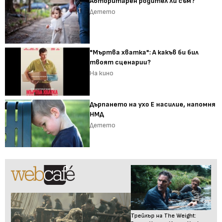
Авторитарен родител ли съм?
Детето
"Мъртва хватка": А какъв би бил
твоят сценарии?
На кино
Дърпането на ухо Е насилие, напомня
НМД
Детето
Трейлър на The Weight: