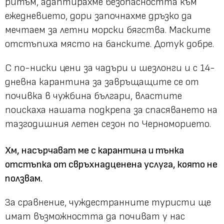
ритъм, адаптирахме безопасността към
ежедневието, дори започнахме дръзко да
мечтаем за летни морски бягства. Маските
отстъпиха място на банските. Дотук добре.
С по-ниски цени за чадъри и шезлонги и с 14-
дневна карантина за завръщащите се от
почивка в чужбина българи, властите
поискаха нашата подкрепа за спасяването на
тазгодишния летен сезон по Черноморието.
Хм, насърчават ме с карантина и тънка
отстъпка от свръхнадценена услуга, която не
ползвам.
За сравнение, чуждестранните туристи ще
имат възможността да почиват у нас