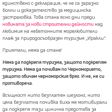
единствено с декларация, че не са заразно
болни и доказателство за медицинска
застраховка. Това стана ясно дни преди
новината за нови строителни дейности
над
любимия на небетонните морелюбители
плаж за природосъобразен туризъм „Иракли“.
Приятели, няма да стане!
Няма да подкрепя туризма, защото подкрепям
туризма. Няма да почивам по Черноморието,
защото обичам черноморския бряг. И не, не си
противореча.
Всъщност нито безплатен шезлонг, нито
цяла безплатна почивка биха ме мотивирали
да подкрепя тази цинична представа за