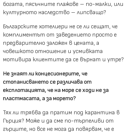
богата, пясъчните плажове – по-малки, или
културното наследство – липсващо?
Българските хотелиери не се ли сещат, че
комплиментът от заведението просто е
предварително заложен в цената, а
човешкото отношение и усмивката
мотивира клиентите да се върнат и утре?
Не знаят ли концесионерите, че
стопанисването се различава от
експлотацията, че на море се ходи не за
пластмасата, а за морето?
Тях ли трябва да пратим под карантина в
Гърция? Може и да сме по-търпеливи от
гърците, но все не мога да повярвам, че е