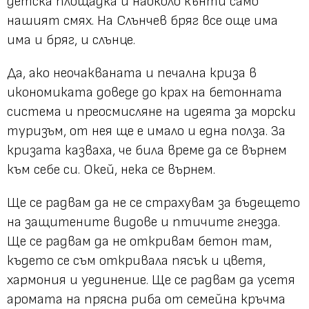
детска площадка и наоколо кънти само
нашият смях. На Слънчев бряг все още има
има и бряг, и слънце.
Да, ако неочакваната и печална криза в
икономиката доведе до крах на бетонната
система и преосмисляне на идеята за морски
туризъм, от нея ще е имало и една полза. За
кризата казваха, че била време да се върнем
към себе си. Окей, нека се върнем.
Ще се радвам да не се страхувам за бъдещето
на защитените видове и птичите гнезда.
Ще се радвам да не откривам бетон там,
където се съм откривала пясък и цветя,
хармония и уединение. Ще се радвам да усетя
аромата на прясна риба от семейна кръчма