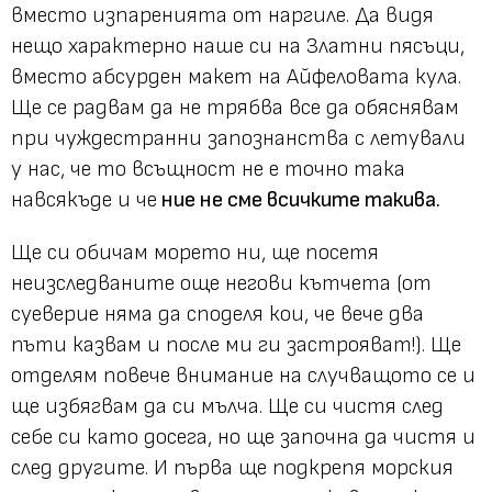
вместо изпаренията от наргиле. Да видя
нещо характерно наше си на Златни пясъци,
вместо абсурден макет на Айфеловата кула.
Ще се радвам да не трябва все да обяснявам
при чуждестранни запознанства с летували
у нас, че то всъщност не е точно така
навсякъде и че
ние не сме всичките такива.
Ще си обичам морето ни, ще посетя
неизследваните още негови кътчета (от
суеверие няма да споделя кои, че вече два
пъти казвам и после ми ги застрояват!). Ще
отделям повече внимание на случващото се и
ще избягвам да си мълча. Ще си чистя след
себе си като досега, но ще започна да чистя и
след другите. И първа ще подкрепя морския