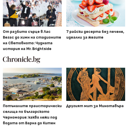
От разбито сърце в Лас
7 райски десерта без печене,
Вегас до химн на стадионите
идеални за жегите
на Световното: Чудната
история на Mr. Brightside
Потъналите праисторически
Другият мит за Минотавъра
селища по българското
Черноморие: какво лежи под
водата от Варна до Китен