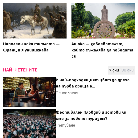
Наполеон иска титлата —
Ашока — завоевателят,
Франц II я унищожава
който съжалява за победата
си
НАЙ-ЧЕТЕНИТЕ
7 дни
30 дни
И най-подходящият цвят за дреха
на първа среща е...
Психология
Фестивален Пловдив и готови ли
сме за повече туризъм?
Пътуване