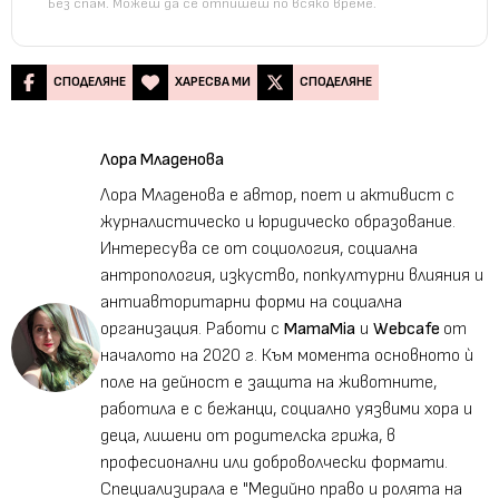
Без спам. Можеш да се отпишеш по всяко време.
СПОДЕЛЯНЕ
ХАРЕСВА МИ
СПОДЕЛЯНЕ
Лора Младенова
Лора Младенова е автор, поет и активист с
журналистическо и юридическо образование.
Интересува се от социология, социална
антропология, изкуство, попкултурни влияния и
антиавторитарни форми на социална
организация. Работи с
MamaMia
и
Webcafe
от
началото на 2020 г. Към момента основното ѝ
поле на дейност е защита на животните,
работила е с бежанци, социално уязвими хора и
деца, лишени от родителска грижа, в
професионални или доброволчески формати.
Специализирала е "Медийно право и ролята на