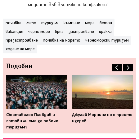
медиите във въоръжени конфликти".
почивка
лято
туризъм
къмпинг
море
бетон
ваканция
черно море
бряг
застрояване
иракли
презастрояване
почивка на морето
черноморски туризъм
ходене на море
Подобни
Фестивален Пловдив и
Джулай Морнинг не е просто
Ня
готови ли сме за повече
изгрев
пр
туризъм?