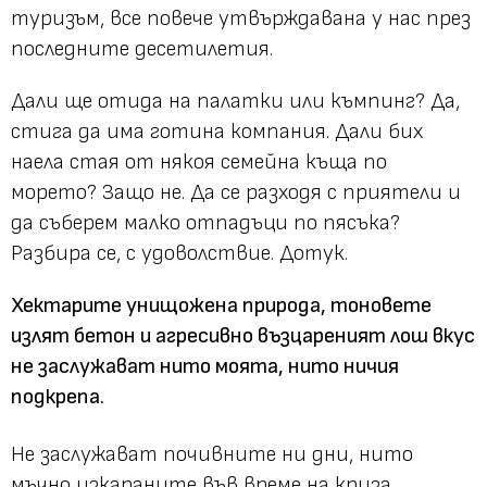
туризъм, все повече утвърждавана у нас през
последните десетилетия.
Дали ще отида на палатки или къмпинг? Да,
стига да има готина компания. Дали бих
наела стая от някоя семейна къща по
морето? Защо не. Да се разходя с приятели и
да съберем малко отпадъци по пясъка?
Разбира се, с удоволствие. Дотук.
Хектарите унищожена природа, тоновете
излят бетон и агресивно възцареният лош вкус
не заслужават нито моята, нито ничия
подкрепа.
Не заслужават почивните ни дни, нито
мъчно изкараните във време на криза