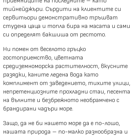
приемниците на последните – като
тийнейджъри. Сърдити на клиентите си
сервитьори демонстративно тръшват
студена цаца и топла бира на масата и сами
си определят бакшиша от рестото.
Ни помен от веселото гръцко
гостоприемство, цветната
средиземноморска растителност, вкусните
разядки, каните ледена вода като
комплимент от заведението, тихите улици,
непретенциозните прохладни стаи, песента
на вълните и безбрежното необрамчено с
брандирани чадъри море.
Защо, да не би нашето море да е по-лошо,
нашата природа – по-малко разнообразна и