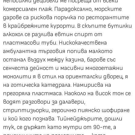
непосилни децибели ме посреща от всеки
комерсиален плаж. Парадоксално, морските
дарове са рискова поръчка по ресторантите
в крайбрежните курорти. В скъпите бутилки
алкохол се разлива евтин спирт от
пластмасови туби. Нискокачествена
амбулантна търговия попива малкото
останал въздух между казина, барове със
сенчеста дейност и масивни многоетажни
монолити я в стил на ориенталски дворец, я
на готическа катедрала. Намирисва на
прегоряла пластмаса. Наоколо на висок тон се
водят разговори за далавери,
стриптизьорки, героично пиянско шофиране
и кой кого познава. Тийнейджърите, дошли
тук, се държат като мутри от 90-те, а