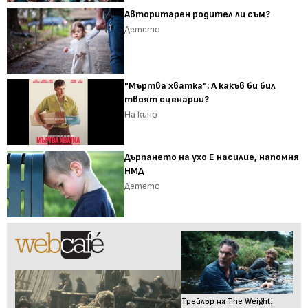
Авторитарен родител ли съм?
Детето
"Мъртва хватка": А какъв би бил
твоят сценарии?
На кино
Дърпането на ухо Е насилие, напомня
НМД
Детето
Трейлър на The Weight: