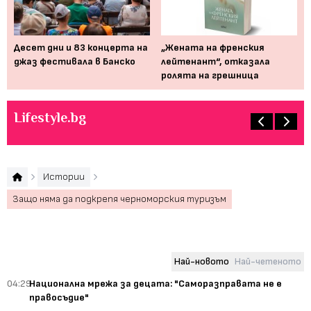
Десет дни и 83 концерта на
„Жената на френския
Мю
джаз фестивала в Банско
лейтенант“, отказала
от
ролята на грешница
пр
Lifestyle.bg
Истории
Защо няма да подкрепя черноморския туризъм
Най-новото
Най-четеното
04:29
Национална мрежа за децата: "Саморазправата не е
правосъдие"