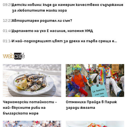
09:28
Детски новини: къде да намерим качествено съдържание
за любопитните малки хора
12:22
Авторитарен родител ли съм?
01:46
Дърпането на ухо Е насилие, напомня НМД
01:14
И най-подходящият цвят за дреха на първа среща е...
Черноморски потайности -
Отмениха Прайда в Париж
най-вкусните риби на
заради жегата
българското море