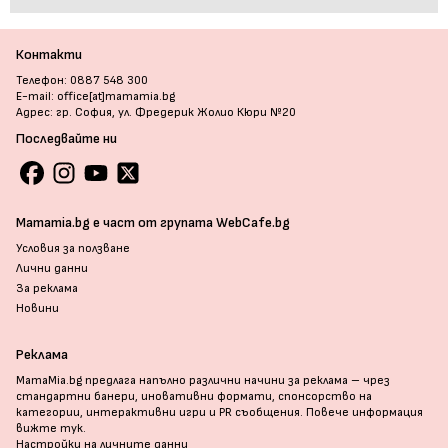
Контакти
Телефон: 0887 548 300
E-mail: office[at]mamamia.bg
Адрес: гр. София, ул. Фредерик Жолио Кюри №20
Последвайте ни
Mamamia.bg е част от групата WebCafe.bg
Условия за ползване
Лични данни
За реклама
Новини
Реклама
MamaMia.bg предлага напълно различни начини за реклама – чрез
стандартни банери, иновативни формати, спонсорство на
категории, интерактивни игри и PR съобщения. Повече информация
вижте тук
.
Настройки на личните данни