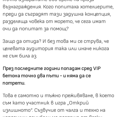
възнаграждения. Кого попитаха хотелиерите,
преди да съградят тази задушна концепция,
разделяща човека от морето, че сега имат
очи да попитат за помощ?
Защо да отида? И без това ми се струва, че
целевата аудитория така или иначе никога
не съм била аз.
През последните години попадам сред VIP
бетона точно два пъти - и няма да се
потрети.
Това е самотно и тъжно преживяване, в което
съм като участник в игра „Открий
излишното“. Съзвучие от чалга и техно на