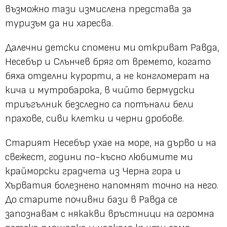
възможно тази измислена представа за
туризъм да ни харесва.
Далечни детски спомени ми откриват Равда,
Несебър и Слънчев бряг от времето, когато
бяха отделни курорти, а не конгломерат на
кича и мутробарока, в чийто бермудски
триъгълник безследно са потънали бели
прахове, сиви клетки и черни дробове.
Старият Несебър ухае на море, на дърво и на
свежест, години по-късно любимите ми
крайморски градчета из Черна гора и
Хърватия болезнено напомнят точно на него.
До старите почивни бази в Равда се
запознавам с някакви връстници на огромна