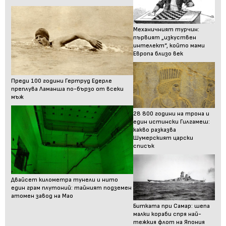
Механичният турчин:
първият „изкуствен
интелект“, който мами
Европа близо век
Преди 100 години Гертруд Едерле
преплува Ламанша по-бързо от всеки
мъж
28 800 години на трона и
един истински Гилгамеш:
какво разказва
Шумерският царски
списък
Двайсет километра тунели и нито
един грам плутоний: тайният подземен
атомен завод на Мао
Битката при Самар: шепа
малки кораби спря най-
тежкия флот на Япония