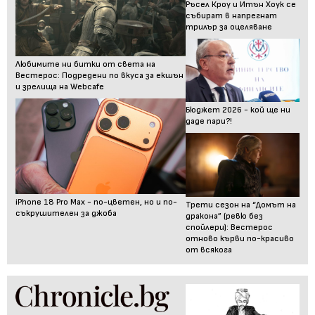
Ръсел Кроу и Итън Хоук се
събират в напрегнат
трилър за оцеляване
Любимите ни битки от света на
Вестерос: Подредени по вкуса за екшън
и зрелища на Webcafe
Бюджет 2026 - кой ще ни
даде пари?!
iPhone 18 Pro Max - по-цветен, но и по-
Трети сезон на “Домът на
съкрушителен за джоба
дракона” (ревю без
спойлери): Вестерос
отново кърви по-красиво
от всякога