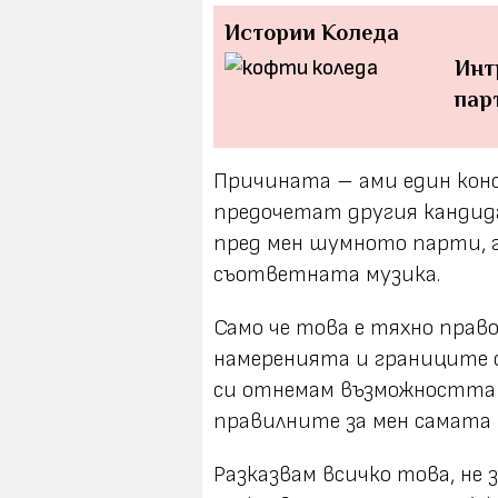
Истории
Коледа
Инт
пар
Причината – ами един кон
предочетат другия кандид
пред мен шумното парти, 
съответната музика.
Само че това е тяхно право
намеренията и границите си
си отнемам възможността 
правилните за мен самата
Разказвам всичко това, не з