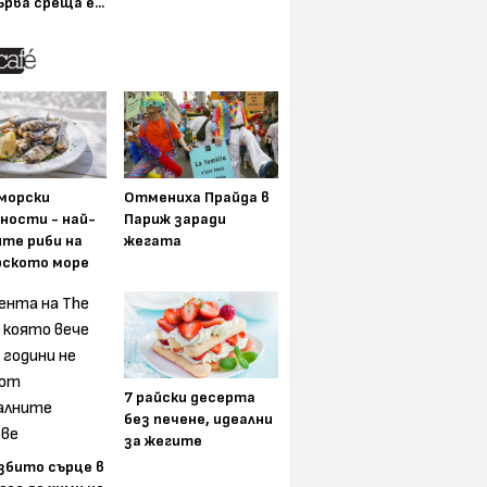
ърва среща е...
морски
Отмениха Прайда в
ности - най-
Париж заради
ите риби на
жегата
рското море
7 райски десерта
без печене, идеални
за жегите
збито сърце в