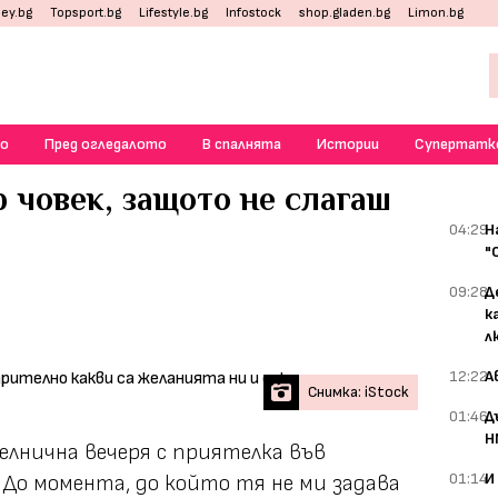
ey.bg
Topsport.bg
Lifestyle.bg
Infostock
shop.gladen.bg
Limon.bg
о
Пред огледалото
В спалнята
Истории
Супертатк
р човек, защото не слагаш
04:29
Н
"
09:28
Д
к
л
12:22
А
Снимка: iStock
01:46
Д
Н
лнична вечеря с приятелка във
01:14
И
До момента, до който тя не ми задава