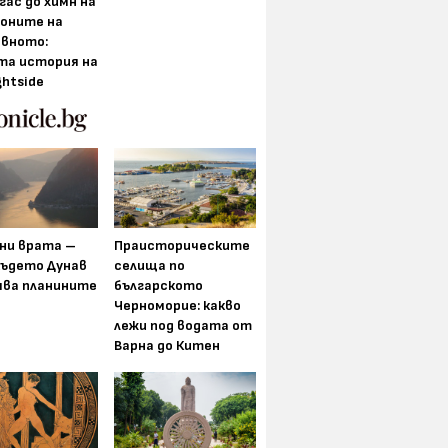
гас до химн на
оните на
вното:
та история на
ghtside
ни врата –
Праисторическите
където Дунав
селища по
ява планините
българското
Черноморие: какво
лежи под водата от
Варна до Китен