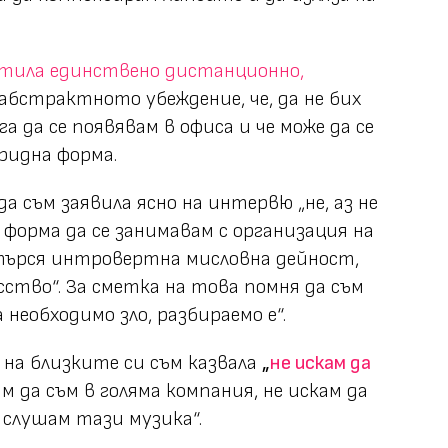
отила единствено дистанционно,
абстрактното убеждение, че, да не бих
 да се появявам в офиса и че може да се
ридна форма.
а съм заявила ясно на интервю „не, аз не
 форма да се занимавам с организация на
 търся интровертна мисловна дейност,
сство“. За сметка на това помня да съм
 необходимо зло, разбираемо е“.
 на близките си съм казвала
„
не искам да
кам да съм в голяма компания, не искам да
а слушам тази музика“.