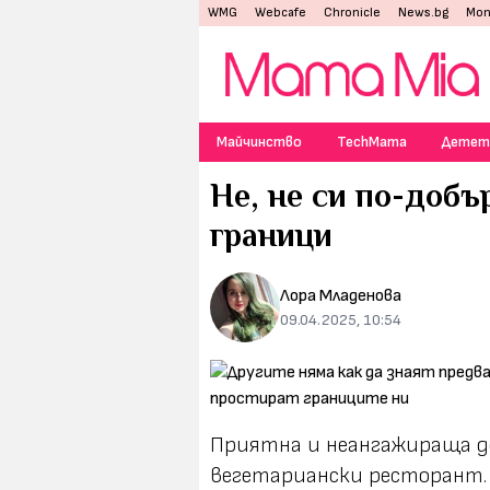
WMG
Webcafe
Chronicle
News.bg
Mon
Майчинство
TechMama
Детет
Не, не си по-добъ
граници
Лора Младенова
09.04.2025, 10:54
Приятна и неангажираща де
вегетариански ресторант. 