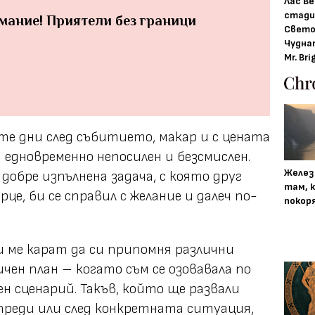
Лас Ве
стади
мание! Приятели без граници
Свето
Чудна
Mr. Bri
те дни след събитието, макар и с цената
 едновременно непосилен и безсмислен.
Желез
 добре изпълнена задача, с която друг
там, 
рце, би се справил с желание и далеч по-
покор
 ме карат да си припомня различни
личен план – когато съм се озовавала по
н сценарий. Такъв, който ще развали
преди или след конкретната ситуация,