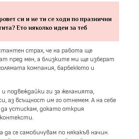
ровет си и не ти се ходи по празнични
тита? Ето няколко идеи за теб
стантен страх, че на работа ще
ат пред мен, а близките ми ще изберат
голямата компания, барбекюто и
 и подвеждайки ги за желанията,
, аз всъщност им го отнемем. А на себе
да устискам, докато открия
 контексти.
а да се самобичувам по някакъв начин.