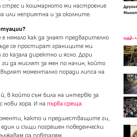
 стрес и кошмарното ми настроение
Други
Минот
 или неприятна и за околните.
итуации?
е е нямало как да знаят предварително
НАЙ-
къде се простират границите ми.
 го казала директно и ясно. Дори
ги да мислят за мен по начин, който
тхвърлят моментално поради липса на
ай, в който съм била на интервю за
с нови хора. И на
първа среща
.
моменти, както и предшестващите ги,
 един и същи погрешен поведенчески
дължавам да повтарям.