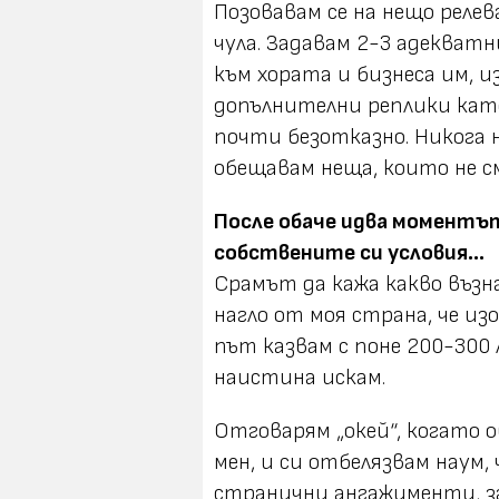
Позовавам се на нещо релев
чула. Задавам 2-3 адекватн
към хората и бизнеса им, и
допълнителни реплики като
почти безотказно. Никога 
обещавам неща, които не с
После обаче идва моментът
собствените си условия…
Срамът да кажа какво възна
нагло от моя страна, че из
път казвам с поне 200-300
наистина искам.
Отговарям „окей“, когато о
мен, и си отбелязвам наум,
странични ангажименти, за