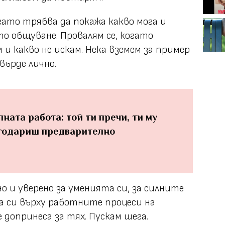
гато трябва да покажа какво мога и
о общуване. Провалям се, когато
и какво не искам. Нека вземем за пример
твърде лично.
ната работа: той ти пречи, ти му
годариш предварително
о и уверено за уменията си, за силните
а си върху работните процеси на
 допринеса за тях. Пускам шега.