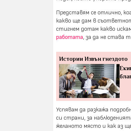
Представям се отлично, ко
какво ще дам в съответнот
стигнем дотам какво искам 
работата
, за да не става 
Истории
Извън гнездото
Екип
бла
Успявам да разкажа подробн
си страни, за наблюденият
желаното място и как аз ще