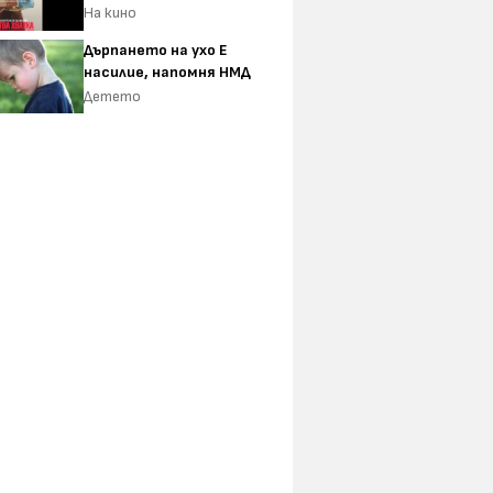
На кино
Дърпането на ухо Е
насилие, напомня НМД
Детето