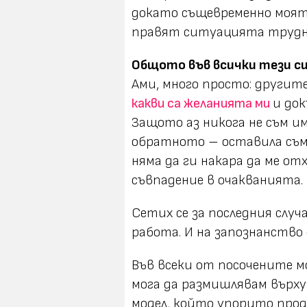
докато същевременно моят
правят ситуацията трудна
Общото във всички тези с
Ами, много просто: другит
какви са желанията ми
и до
Защото аз никога не съм им
обратното – оставила съм 
няма да ги накара да ме о
съвпадение в очакванията.
Сетих се за последния случ
работа. И на запознанство 
Във всеки от посочените 
мога да размишлявам върху
модел, който упорито про