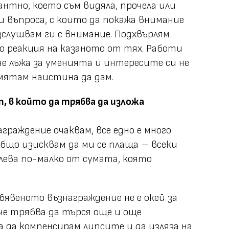
антно, което съм видяла, прочела или
и въпроса, с които да покажа внимание
зслушвам ги с внимание. Подхвърлям
 реакция на казаното от тях. Работи
не лъжа за уменията и интересите си не
мятам наистина да дам.
, в който да трябва да изложа
граждение очаквам, все едно е много
общо изисквам да ми се плаща – всеки
 лева по-малко от сумата, която
бявеното възнаграждение не е окей за
 че трябва да търся още и още
 да компенсирам липсите и да изляза на