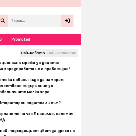
Search
о
Promoted
Най-новото
Най-четеното
ационална мрежа за децата:
Саморазправата не е правосъдие"
етски новини: къде да намерим
ачествено съдържание за
юбопитните малки хора
вторитарен родител ли съм?
ърпането на ухо Е насилие, напомня
МД
 най-подходящият цвят за дреха на