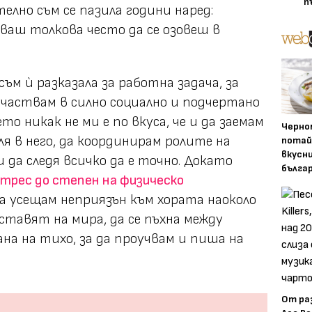
п
елно съм се пазила години наред:
пяваш толкова често да се озовеш в
ъм ѝ разказала за работна задача, за
участвам в силно социално и подчертано
о никак не ми е по вкуса, че и да заемам
Черно
я в него, да координирам ролите на
потай
вкусн
да следя всичко да е точно. Докато
бълга
трес до степен на физическо
а усещам неприязън към хората наоколо
ставят на мира, да се пъхна между
на на тихо, за да проучвам и пиша на
От ра