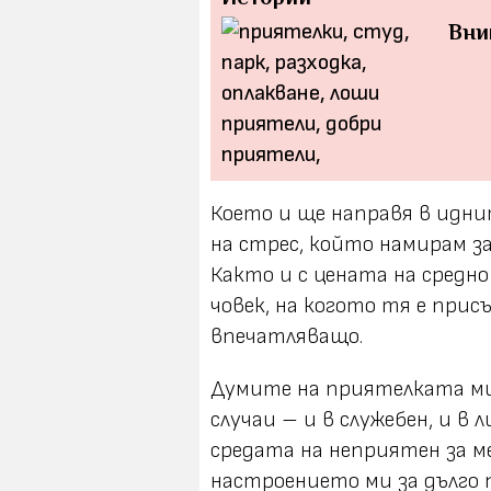
Вни
Което и ще направя в идни
на стрес, който намирам за
Както и с цената на средно
човек, на когото тя е присъ
впечатляващо.
Думите на приятелката ми
случаи – и в служебен, и в 
средата на неприятен за ме
настроението ми за дълго 