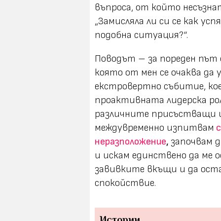
въпроса, от който несъзнат
„Замисляла ли си се как ус
подобна ситуация?“.
Поводът – за пореден път с
която от мен се очаква да 
екстровертно събитие, коет
проактивната лидерска рол
различните присъстващи и 
междувременно изпитвам
с
неразположение
,
започвам д
и искам единствено да ме о
завивките вкъщи и да оста
спокойствие.
Истории