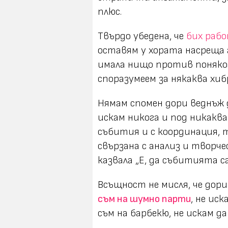
плюс.
Твърдо убедена, че
бих раб
оставям у хората насреща 
имала нищо против понякога
споразумеем за някаква хиб
Нямам спомен дори веднъж д
искам никога и под никаква
събития и с координация,
свързана с анализ и творче
казвала „Е, да събитията са
Всъщност не мисля, че дори
съм на шумно парти
, не ис
съм на барбекю, не искам д