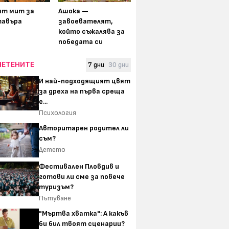
ят мит за
Ашока —
авъра
завоевателят,
който съжалява за
победата си
ЧЕТЕНИТЕ
7 дни
30 дни
И най-подходящият цвят
за дреха на първа среща
е...
Психология
Авторитарен родител ли
съм?
Детето
Фестивален Пловдив и
готови ли сме за повече
туризъм?
Пътуване
"Мъртва хватка": А какъв
би бил твоят сценарии?