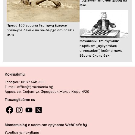
подземен атомен завод на
Мао
Преди 100 години Гертруд Едерле
преплува Ламанша по-бързо от всеки
мъж
Механичният турчин:
първият „изкуствен
интелект“, който мами
Европа близо век
Контакти
Телефон: 0887 548 300
E-mail: office[at]mamamia.bg
Адрес: гр. София, ул. Фредерик Жолио Кюри №20
Последвайте ни
Mamamia.bg е част от групата WebCafe.bg
Условия за ползване