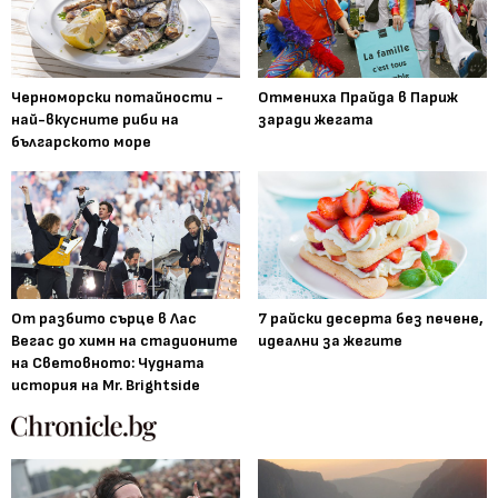
Черноморски потайности -
Отмениха Прайда в Париж
най-вкусните риби на
заради жегата
българското море
От разбито сърце в Лас
7 райски десерта без печене,
Вегас до химн на стадионите
идеални за жегите
на Световното: Чудната
история на Mr. Brightside