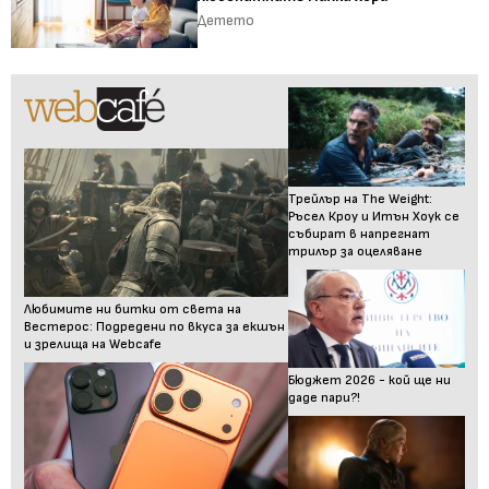
Детето
Трейлър на The Weight:
Ръсел Кроу и Итън Хоук се
събират в напрегнат
трилър за оцеляване
Любимите ни битки от света на
Вестерос: Подредени по вкуса за екшън
и зрелища на Webcafe
Бюджет 2026 - кой ще ни
даде пари?!