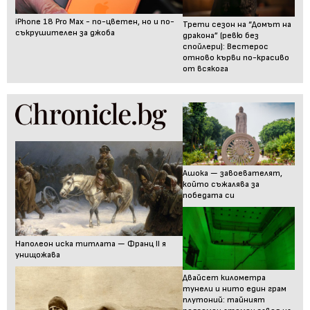
iPhone 18 Pro Max - по-цветен, но и по-
Трети сезон на “Домът на
съкрушителен за джоба
дракона” (ревю без
спойлери): Вестерос
отново кърви по-красиво
от всякога
Ашока — завоевателят,
който съжалява за
победата си
Наполеон иска титлата — Франц II я
унищожава
Двайсет километра
тунели и нито един грам
плутоний: тайният