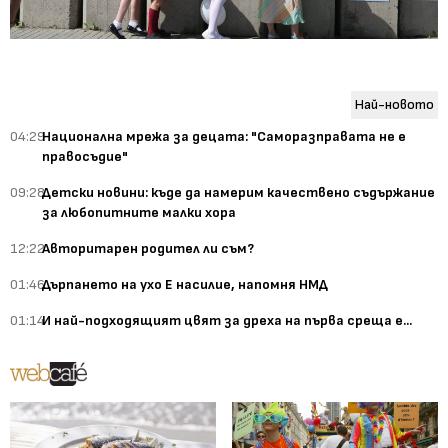
Най-новото
04:29
Национална мрежа за децата: "Саморазправата не е
правосъдие"
09:28
Детски новини: къде да намерим качествено съдържание
за любопитните малки хора
12:22
Авторитарен родител ли съм?
01:46
Дърпането на ухо Е насилие, напомня НМД
01:14
И най-подходящият цвят за дреха на първа среща е...