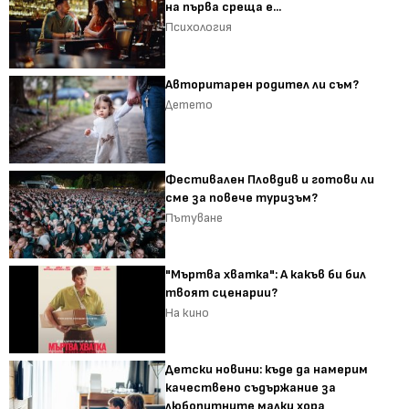
на първа среща е...
Психология
Авторитарен родител ли съм?
Детето
Фестивален Пловдив и готови ли
сме за повече туризъм?
Пътуване
"Мъртва хватка": А какъв би бил
твоят сценарии?
На кино
Детски новини: къде да намерим
качествено съдържание за
любопитните малки хора