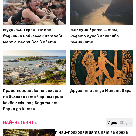
Музикални хроники: Как
Железни врата – там,
възникна най-големият хеви
където Дунав покорява
метъл фестивал в света
планините
Праисторическите селища
Другият мит за Минотавъра
по българското Черноморие:
какво лежи под водата от
Варна до Китен
НАЙ-ЧЕТЕНИТЕ
7 дни
30 дни
И най-подходящият цвят за дреха