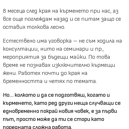
8 месеца след края на кърменето при нас, аз
все още поглеждам назад и се питам защо се
оставих толкова лесно.
Естествено има уговорка – не съм ходила на
консултации, нито на семинари и пр.,
мероприятия за бъдещи майки. По това
време не познавах изключително кърмещи
жени. Работех почти до края на
бременността и четях по темата.
Но… колкото и да се подготвяш, когато и
кърменето, като ред други неща случващи се
едновременно покрай новия човек, е за първи
път, просто може да ти се стори като
поредната сложна работа.