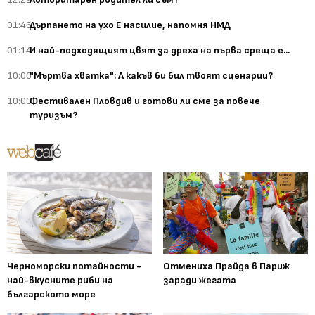
01:46
Дърпането на ухо Е насилие, напомня НМД
01:14
И най-подходящият цвят за дреха на първа среща е...
10:00
"Мъртва хватка": А какъв би бил твоят сценарии?
10:00
Фестивален Пловдив и готови ли сме за повече
туризъм?
Черноморски потайности -
Отмениха Прайда в Париж
най-вкусните риби на
заради жегата
българското море