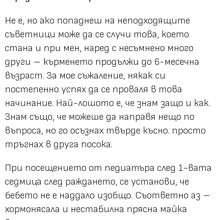
Не е, но ако попаднеш на неподходящите
съветници може да се случи това, което
стана и при мен, наред с несъмнено много
други – кърменето продължи до 6-месечна
възраст. За мое съжаление, някак си
постепенно успях да се проваля в това
начинание. Най-лошото е, че знам защо и как.
Знам също, че можеше да направя нещо по
въпроса, но го осъзнах твърде късно. просто
тръгнах в друга посока.
При посещението от педиатъра след 1-вата
седмица след раждането, се установи, че
бебето не е наддало изобщо. Съответно аз –
хормонясала и нестабилна прясна майка