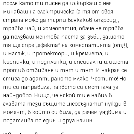
после като ти писне да цъкъркаш с нея
минаваш на електрическа (а тя от своя
страна може да търпи всякакъв ъпгрейд),
трябва чай, и хомеопатия, обаче не трябва
да ползваш ментова паста за зъби, защото
тя ще спре „ефекта“ на хомеопатията (omg),
и масаж, и протектори, и кремчета, и
кърпички, и подплънки, и специални шишета
против отбиване и тнт и тнт. И накрая се
стига до адаптираното мляко. Честито! Но
ти си направила, каквото си сметнала за
най-добро. Нищо, че някой ти е набил в
главата тези същите „неосъзнати“ нужди в
момент, в който си била, да речем уязвима и
податлива по един и друг начин.