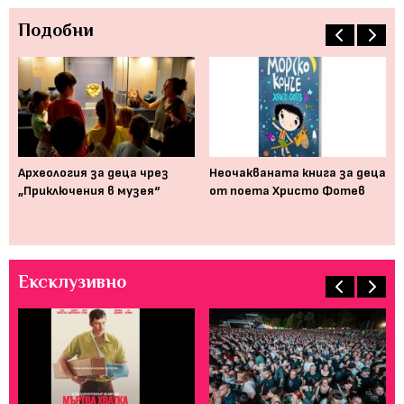
Подобни
Археология за деца чрез
Неочакваната книга за деца
Ро
 ще
„Приключения в музея“
от поета Христо Фотев
де
мо
пс
Ексклузивно