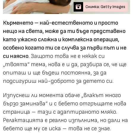
Снимка: Getty Images
Кърменето – най-естественото и просто
нещо на света, може да ти бъде представено
като ужасно сложна и комплексна операция,
особено когато ти се случва за първи път и не
си наясно
. Защото това не е някак си
„твоята“ тема, нова е и да, разбира се, че ще
опиташ и ще бъдеш постоянна, за да
подсигуриш най-доброто за детето си.
Изпуснеш ли момента обаче „влакът много
бързо заминава“ и с бебето отгръщате нова
страница – тази с адаптираното мляко.
Релактацията е реално изпълнима, но дали на
бебето ще му се иска – това не се знае.