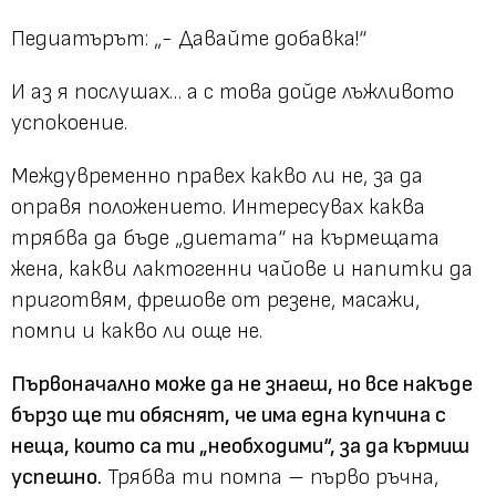
Педиатърът: „- Давайте добавка!“
И аз я послушах… а с това дойде лъжливото
успокоение.
Междувременно правех какво ли не, за да
оправя положението. Интересувах каква
трябва да бъде „диетата“ на кърмещата
жена, какви лактогенни чайове и напитки да
приготвям, фрешове от резене, масажи,
помпи и какво ли още не.
Първоначално може да не знаеш, но все накъде
бързо ще ти обяснят, че има една купчина с
неща, които са ти „необходими“, за да кърмиш
успешно.
Трябва ти помпа – първо ръчна,