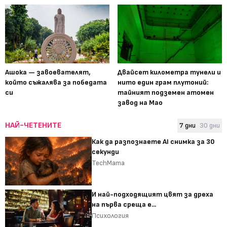
Ашока — завоевателят,
Двайсет километра тунели и
който съжалява за победата
нито един грам плутоний:
си
тайният подземен атомен
завод на Мао
НАЙ-ЧЕТЕНИТЕ
7 дни
30 дни
Как да разпознаете AI снимка за 30
секунди
TechMama
И най-подходящият цвят за дреха
на първа среща е...
Психология