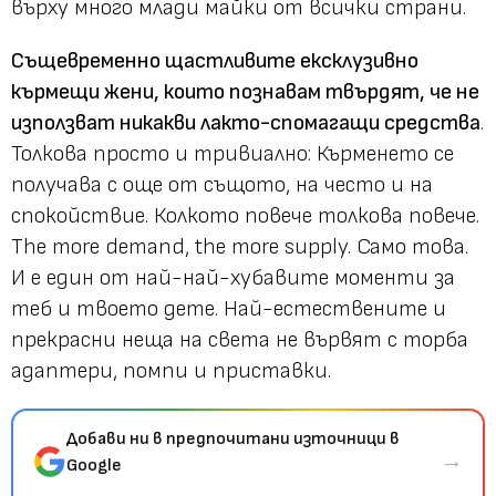
върху много млади майки от всички страни.
Същевременно щастливите ексклузивно
кърмещи жени, които познавам твърдят, че не
използват никакви лакто-спомагащи средства
.
Толкова просто и тривиално: Кърменето се
получава с още от същото, на често и на
спокойствие. Колкото повече толкова повече.
The more demand, the more supply. Само това.
И е един от най-най-хубавите моменти за
теб и твоето дете. Най-естествените и
прекрасни неща на света не вървят с торба
адаптери, помпи и приставки.
Добави ни в предпочитани източници в
→
Google