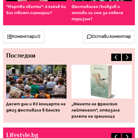
т
"Мъртва хватка": А какъв би
Фестивален Пловдив и
Ка
..
бил твоят сценарии?
готови ли сме за повече
сн
туризъм?
Коментари:
0
Остави коментар
Последни
Десет дни и 83 концерта на
„Жената на френския
Мю
джаз фестивала в Банско
лейтенант“, отказала
от
ролята на грешница
пр
Lifestyle.bg