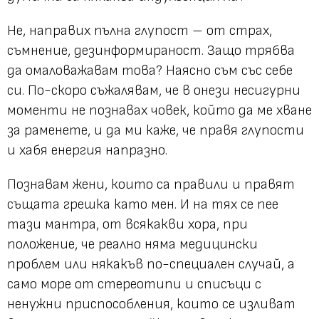
Не, направих пълна глупост – от страх,
съмнение, дезинформираност. Защо трябва
да омаловажавам това? Наясно съм със себе
си. По-скоро съжалявам, че в онези несигурни
моменти не познавах човек, който да ме хване
за раменете, и да ми каже, че правя глупости
и хабя енергия напразно.
Познавам жени, които са правили и правят
същата грешка като мен. И на тях се пее
тази мантра, от всякакви хора, при
положение, че реално няма медицински
проблем или някакъв по-специален случай, а
само море от стереотипи и списъци с
ненужни приспособления, които се изливат