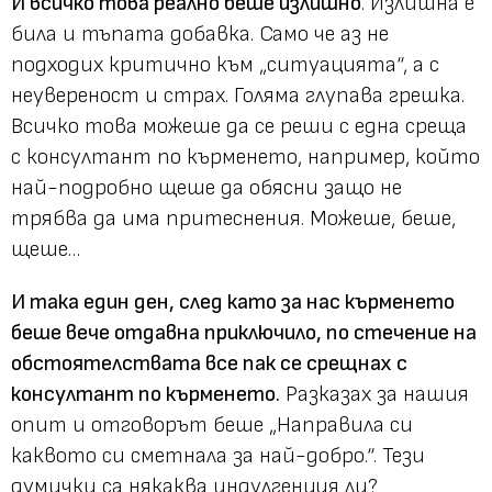
И всичко това реално беше излишно
. Излишна е
била и тъпата добавка. Само че аз не
подходих критично към „ситуацията“, а с
неувереност и страх. Голяма глупава грешка.
Всичко това можеше да се реши с една среща
с консултант по кърменето, например, който
най-подробно щеше да обясни защо не
трябва да има притеснения. Можеше, беше,
щеше…
И така един ден, след като за нас кърменето
беше вече отдавна приключило, по стечение на
обстоятелствата все пак се срещнах с
консултант по кърменето.
Разказах за нашия
опит и отговорът беше „Направила си
каквото си сметнала за най-добро.“. Тези
думички са някаква индулгенция ли?