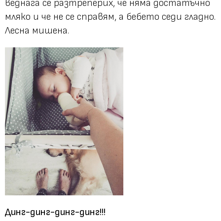
веднага се разтреперих, че няма достатъчно
мляко и че не се справям, а бебето седи гладно.
Лесна мишена.
Динг-динг-динг-динг!!!