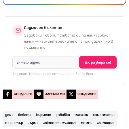
Седмичен бюлетин
Задоволи любопитството си по най-удобния
начин — най-интересните статии директно в
пощата ти.
Без спам. Можеш да се отпишеш по всяко време.
СПОДЕЛЯНЕ
ХАРЕСВА МИ
СПОДЕЛЯНЕ
деца
бебета
кърмене
добавки
масажи
хомеопатия
педиатър
кърмя
лактостимулация
помпи
лактация