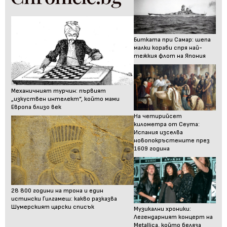
Битката при Самар: шепа
малки кораби спря най-
тежкия флот на Япония
Механичният турчин: първият
„изкуствен интелект“, който мами
Европа близо век
На четирийсет
километра от Сеута:
Испания изселва
новопокръстените през
1609 година
28 800 години на трона и един
истински Гилгамеш: какво разказва
Шумерският царски списък
Музикални хроники:
Легендарният концерт на
Metallica, който беляза