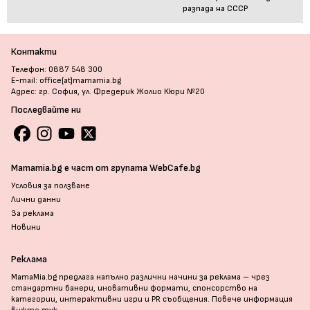
разпада на СССР
Контакти
Телефон: 0887 548 300
E-mail: office[at]mamamia.bg
Адрес: гр. София, ул. Фредерик Жолио Кюри №20
Последвайте ни
Mamamia.bg е част от групата WebCafe.bg
Условия за ползване
Лични данни
За реклама
Новини
Реклама
MamaMia.bg предлага напълно различни начини за реклама – чрез
стандартни банери, иновативни формати, спонсорство на
категории, интерактивни игри и PR съобщения. Повече информация