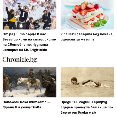
От разбито сърце в Лас
7 райски десерта без печене,
Вегас до химн на стадионите
идеални за жегите
на Световното: Чудната
история на Mr. Brightside
Наполеон иска титлата —
Преди 100 години Гертруд
Франц II я унищожава
Едерле преплува Ламанша по-
бързо от всеки мъж