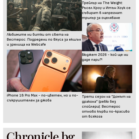
Трейлър на The Weight:
Ръсел Кроу и Итън Хоук се
събират в напрегнат
трилър за оцеляване
Любимите ни битки от света на
Вестерос: Подредени по вкуса за екшън
и зрелища на Webcafe
Бюджет 2026 - кой ще ни
даде пари?!
iPhone 18 Pro Max - по-цветен, но и по-
Трети сезон на “Домът на
съкрушителен за джоба
дракона” (ревю без
спойлери): Вестерос
отново кърви по-красиво
от всякога