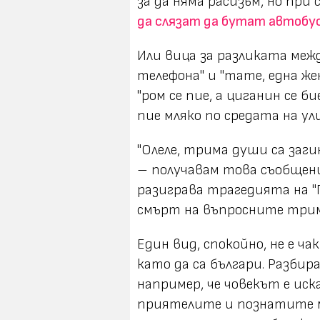
за да няма расизъм, но при
да слязат да бутат автобу
Или вица за разликата меж
телефона" и "тате, една же
"ром се пие, а циганин се б
пие мляко по средата на ули
"Олеле, трима души са заги
– получавам това съобщени
разиграва трагедията на "
смърт на въпросните три
Един вид, спокойно, не е ч
като да са българи. Разбира
например, че човекът е иск
приятелите и познатите ми