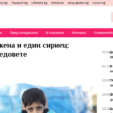
ey.bg
Topsport.bg
Lifestyle.bg
Infostock
shop.gladen.bg
Limon.bg
о
Пред огледалото
В спалнята
Истории
Супертатк
жена и един сириец:
едовете
01:46
Д
Н
01:14
И
п
10:00
"
т
10:00
Ф
з
10:30
Д