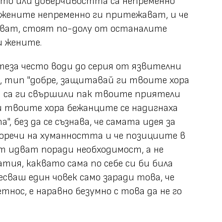
то или доверчивостта са непременно
 жените непременно ги притежават, и че
ват, стоят по-долу от останалите
и жените.
еза често води до серия от язвителни
, тип "добре, защитавай ги твоите хора
ви са ги свършили пак твоите приятели
и твоите хора бежанците се надигнаха
", без да се съзнава, че самата идея за
воречи на хуманността и че позициите в
т идват поради необходимост, а не
тия, каквато сама по себе си би била
сваш един човек само заради това, че
тнос, е наравно безумно с това да не го