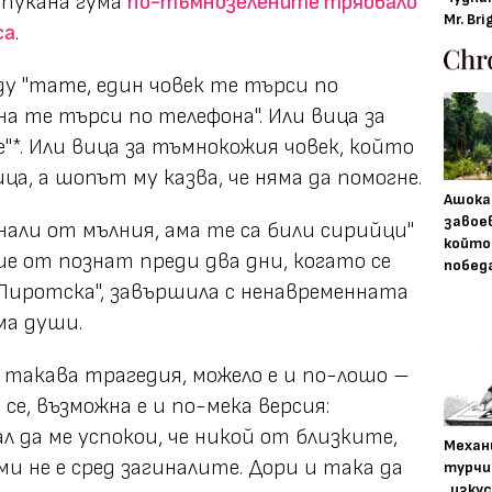
 спукана гума
по-тъмнозелените трябвало
Mr. Bri
са
.
ду "тате, един човек те търси по
на те търси по телефона". Или вица за
ие"*. Или вица за тъмнокожия човек, който
ца, а шопът му казва, че няма да помогне.
Ашока
завое
нали от мълния, ама те са били сирийци"
който
е от познат преди два дни, когато се
побед
Пиротска", завършила с ненавременната
ма души.
ак такава трагедия, можело е и по-лошо –
 се, възможна е и по-мека версия:
ал да ме успокои, че никой от близките,
Механ
 не е сред загиналите. Дори и така да
турчи
„изку