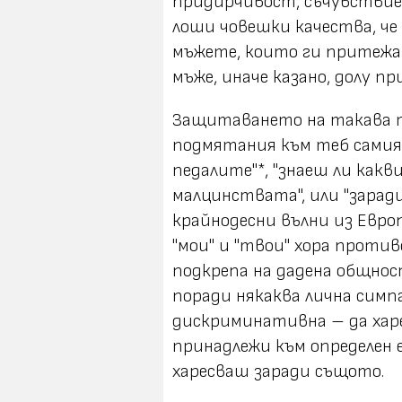
придирчивост, съчувствие
лоши човешки качества, че
мъжете, които ги притежа
мъже, иначе казано, долу пр
Защитаването на такава т
подмятания към теб самия
педалите"*, "знаеш ли как
малцинствата", или "зарад
крайнодесни вълни из Европа
"мои" и "твои" хора проти
подкрепа на дадена общнос
поради някаква лична симпа
дискриминативна – да харе
принадлежи към определен е
харесваш заради същото.