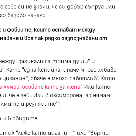
 себе си не значи, че си добър съпруг или
го базово начало.
 и фобиите, които остават между
знаване и все пак рядко разпознавани от
между "загинали са трима души" и
". Като "една кенийка, иначе много хубаво
 циганин*, обаче е много работлив". Като
 хумор, особено като за жена
". Или като
ш, че е гей". Или в оксиморона "аз нямам
лмите и резняците"*.
 и в обидите.
литик "лъже като циганин"* или "върти