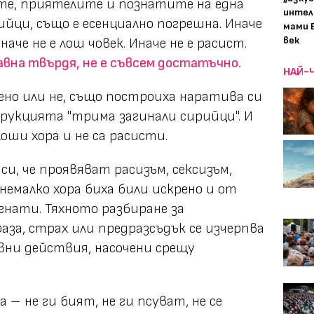
ите, приятелите и познатите на една
интел
рийци, също е есенциално погрешна. Иначе
мами 
век
наче не е лош човек. Иначе не е расист.
давна твърдя, не е съвсем достатъчно.
НАЙ-
ено или не, също построиха наратива си
рукцията "трима загинали сирийци". И
лоши хора и не са расисти.
си, че проявяват расизъм, сексизъм,
немалко хора биха били искрено и от
гнати. Тяхното разбиране за
за, страх или предразсъдък се изчерпва
вни действия, насочени срещу
 – не ги бият, не ги псуват, не се