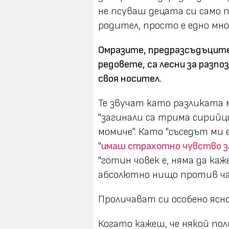
не псуваш децата си само по
родител, просто е едно мно
Омразите, предразсъдъците
редовете, са лесни за разпо
своя носител.
Те звучат като разликата 
"загинали са трима сирийци
момиче". Като "съседът ми е
"
имаш страхотно чувство за
"готин човек е, няма да каже
абсолютно нищо против ча
Проличават си особено ясно
Когато кажеш, че някой по