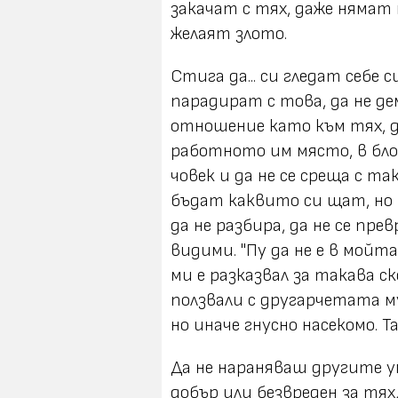
закачат с тях, даже нямат 
желаят злото.
Стига да... си гледат себе с
парадират с това, да не д
отношение като към тях, да
работното им място, в блок
човек и да не се среща с та
бъдат каквито си щат, но 
да не разбира, да не се пр
видими. "Пу да не е в мойта
ми е разказвал за такава с
ползвали с другарчетата м
но иначе гнусно насекомо. Т
Да не нараняваш другите 
добър или безвреден за тях