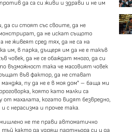
против да са си живи и здрави и не им
и, да си стоят със своите, да не
емонстрират, да не искат същото
 не живеят сред тях, да не са на
а им, в парка, дъщеря им да не е такъв
къв човек, да не се обаждат много, да си
по възможност така че масовият човек
евръщат във фактор, да не стават
 манджа, пу да не е в моя дом" – баща ми
короговорка, която като малки са
у от махалата, когато видят безвредно,
а и с нерасизма и прочее така.
умишлено не те прави автоматично
, тъй както да удряш партньора си и да