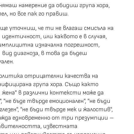
 нямаш намерение да обидиш група хора,
ел, но все пак го правиш.
 ще уточниш, че ти не влагаш смисъла на
 идентичност, или каквото е в случая,
имплицитна изначална погрешност,
 вид диагноза, в това да бъдеш
ален.
политика отрицателни качества на
нифицирана група хора. Също както
 жена" в различни контексти може да
, "не бъде твърде емоционален", "не бъди
глезен", "не бъди твърде мек и жалостив",
зхожда едновременно от три презумпции –
ствителността, известната