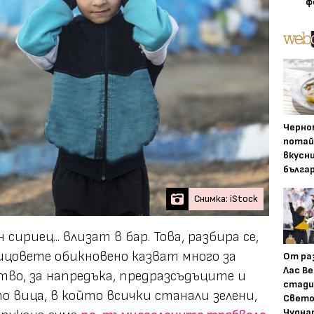
ф
Черно
потай
вкусн
бълга
Снимка: iStock
 сириец... влизат в бар. Това, разбира се,
 вицовете обикновено казват много за
От ра
Лас Ве
во, за напредъка, предразсъдъците и
стади
о вица, в който всички станали зелени,
Свето
Чудна