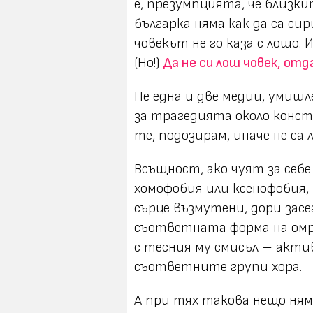
е, презумпцията, че близк
българка няма как да са си
човекът не го каза с лошо. И
(Но!)
Да не си лош човек, от
Не една и две медии, умишл
за трагедията около конст
те, подозирам, иначе не са 
Всъщност, ако чуят за себе 
хомофобия или ксенофобия, 
сърце възмутени, дори засе
съответната форма на омра
с тесния му смисъл – акти
съответните групи хора.
А при тях такова нещо няма