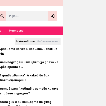
Search
о
Promoted
Най-новото
Най-четеното
ърпането на ухо Е насилие, напомня
МД
 най-подходящият цвят за дреха на
ърва среща е...
Мъртва хватка": А какъв би бил
воят сценарии?
естивален Пловдив и готови ли сме
а повече туризъм?
есет дни и 83 концерта на джаз