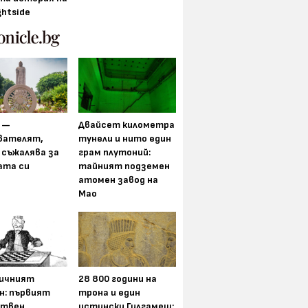
ghtside
 —
Двайсет километра
вателят,
тунели и нито един
 съжалява за
грам плутоний:
ата си
тайният подземен
атомен завод на
Мао
ичният
28 800 години на
н: първият
трона и един
ствен
истински Гилгамеш: