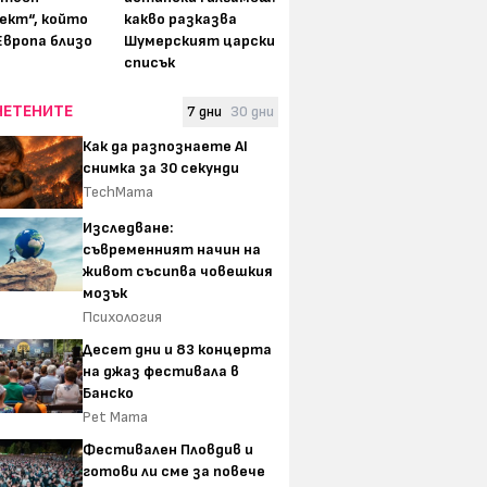
ект“, който
какво разказва
Европа близо
Шумерският царски
списък
ЧЕТЕНИТЕ
7 дни
30 дни
Как да разпознаете AI
снимка за 30 секунди
TechMama
Изследване:
съвременният начин на
живот съсипва човешкия
мозък
Психология
Десет дни и 83 концерта
на джаз фестивала в
Банско
Pet Mama
Фестивален Пловдив и
готови ли сме за повече