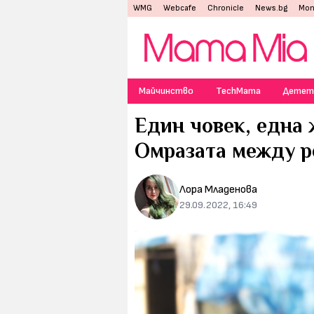
WMG
Webcafe
Chronicle
News.bg
Mon
Майчинство
TechMama
Детет
Един човек, една 
Омразата между р
Лора Младенова
29.09.2022, 16:49