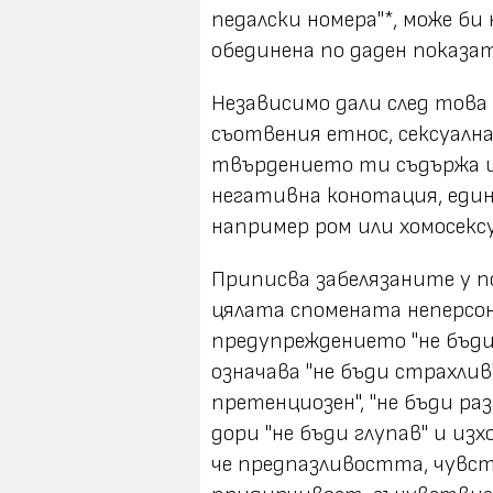
педалски номера"*, може би
обединена по даден показат
Независимо дали след това
съотвения етнос, сексуална
твърдението ти съдържа 
негативна конотация, един
например ром или хомосексу
Приписва забелязаните у 
цялата спомената неперсо
предупреждението "не бъди
означава "не бъди страхлив"
претенциозен", "не бъди раз
дори "не бъди глупав" и и
че предпазливостта, чув