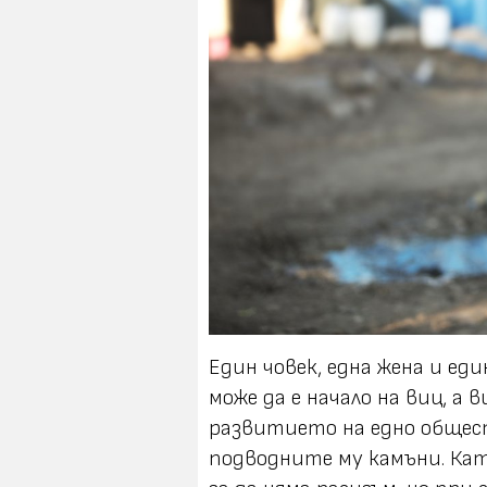
Един човек, една жена и един
може да е начало на виц, а
развитието на едно общест
подводните му камъни. Кат