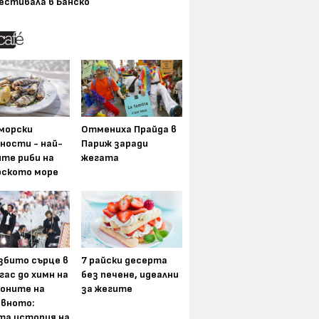
естивала в Банско
морски
Отмениха Прайда в
ности - най-
Париж заради
ите риби на
жегата
рското море
збито сърце в
7 райски десерта
гас до химн на
без печене, идеални
оните на
за жегите
вното:
та история на