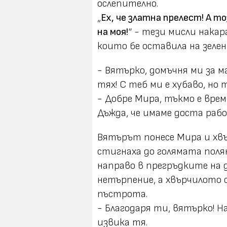
ослепително.
„
Ех, че златна прелест! А т
на моя!
“ - тези мисли накар
които бе оставила на зелен
- Вятърко, домъчня ми за м
тях! С теб ми е хубаво, но 
- Добре Мира, тъкмо е врем
Дъжда, че имаме доста раб
Вятърът понесе Мира и хв
стигнаха до голямата полян
направо в прегръдките на 
нетърпение, а хвърчилото 
пъстрота.
- Благодаря ти, вятърко! Н
извика тя.