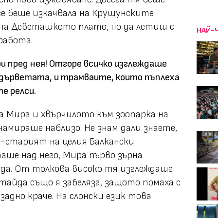
 се беше изкачвала на Крушунските
 на Деветашкото плато, но да летиш с
НАЙ-
 работа.
кри пред нея! Отгоре всичко изглеждаше
и дърветата, и трамваите, които пъплеха
е релси.
а Мира и хвърчилото към зоопарка на
 намираше наблизо. Не знам дали знаете,
й-старият на целия Балкански
аше над него, Мира първо зърна
да. От толкова високо тя изглеждаше
тайда също я забеляза, защото помаха с
задно краче. На слонски език това