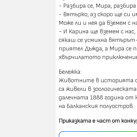
- Разбира се, Мира, разбира
- Вятърко, аз скоро ще си 
Може ли и нея да вземем с на
- И Карина ще вземем с нас
сякаш се усмихна вятърът
приятел Дъжда, а Мира се 
хвърчилатото приключение
Бележка:
Животните в историята са
са живели в зоологическата
далечната 1888 година от 
на Балканския полуостров.
Приказката е част от
конку