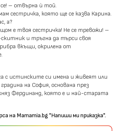
 се! – отвърна ѝ той.
имам сестричка, която ще се казва Карина.
с, а?
, щом е твоя сестричка! Не се тревожи! –
-скитник и тръгна да търси своя
прибра вкъщи, окрилена от
.
 с истинските си имена и живеят или
 градина на София, основана през
княз Фердинанд, която е и най-старата
рса на Mamamia.bg "Напиши ми приказка".