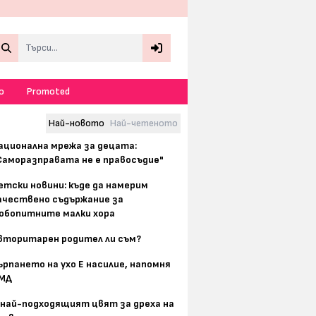
Search
о
Promoted
Най-новото
Най-четеното
ационална мрежа за децата:
Саморазправата не е правосъдие"
етски новини: къде да намерим
ачествено съдържание за
юбопитните малки хора
вторитарен родител ли съм?
ърпането на ухо Е насилие, напомня
МД
 най-подходящият цвят за дреха на