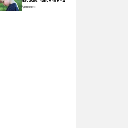
насилие, напомня НМД
Детето