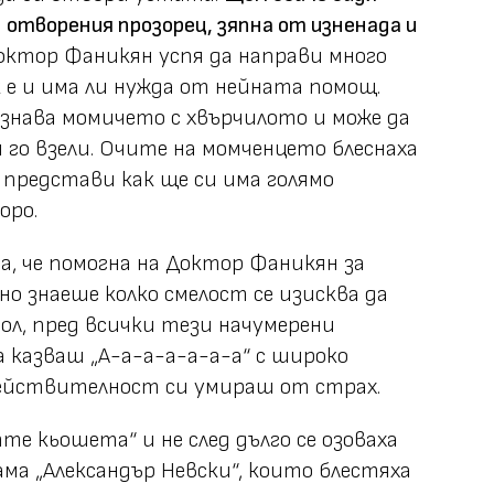
 отворения прозорец, зяпна от изненада и
октор Фаникян успя да направи много
ак е и има ли нужда от нейната помощ.
ознава момичето с хвърчилото и може да
 го взели. Очите на момченцето блеснаха
 представи как ще си има голямо
оро.
, че помогна на Доктор Фаникян за
о знаеше колко смелост се изисква да
ол, пред всички тези начумерени
казваш „А-а-а-а-а-а-а“ с широко
действителност си умираш от страх.
е кьошета“ и не след дълго се озоваха
ма „Александър Невски“, които блестяха