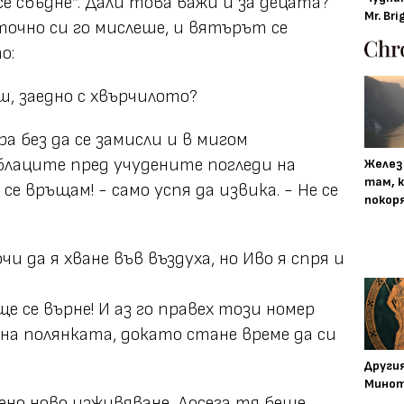
е сбъдне“. Дали това важи и за децата?
Mr. Bri
точно си го мислеше, и вятърът се
о:
ш, заедно с хвърчилото?
ра без да се замисли и в мигом
блаците пред учудените погледи на
Желез
там, 
се връщам! - само успя да извика. - Не се
покор
и да я хване във въздуха, но Иво я спря и
ще се върне! И аз го правех този номер
 на полянката, докато стане време да си
Други
Минот
но ново изживяване. Досега тя беше