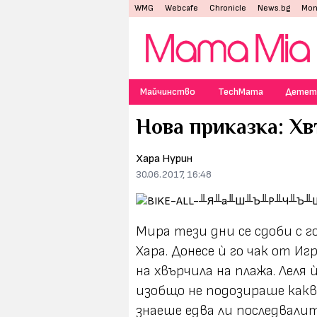
WMG
Webcafe
Chronicle
News.bg
Mon
Майчинство
TechMama
Детет
Нова приказка: Х
Хара Нурин
30.06.2017, 16:48
Мира тези дни се сдоби с г
Хара. Донесе ѝ го чак от Иг
на хвърчила на плажа. Леля
изобщо не подозираше какво
знаеше едва ли последвали