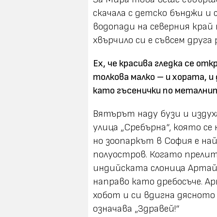
скачала с детско бънджи и
водопади на северния край
хвърчило си е съвсем друга
Ех, че красива гледка се от
толкова малко – и хората, 
като гъсенички по металнит
Вятърът наду бузи и издух
улица „Сребърна“, която се
но зоопаркът в София е на
полуостров. Когато прелит
индийската слоница Артай
направо като дребосъче. Ар
хобот и си вдигна дясното 
означава „Здравей!“