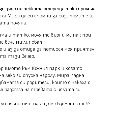
ози дядо на пейката отсреща така прилича
аха Мира да си спомни за родителите ѝ,
ата поляна.
ама и татко, моля те върни ме пак при
те вече ми липсват!
е и аз да отида да потърся моя приятел
ота тази вечер.
ърчилото към Южния парк и когато
а леко ги спусна надолу. Мира падна
двамата си родители, които я чакаха с
се разстла на тревата с цялата си
али някой път пак ще ме вземеш с теб? –