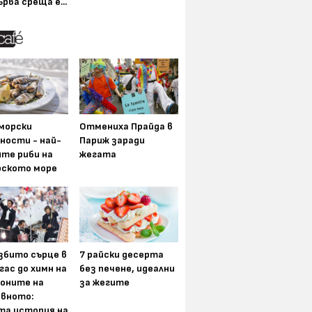
ърва среща е...
морски
Отмениха Прайда в
ности - най-
Париж заради
ите риби на
жегата
рското море
збито сърце в
7 райски десерта
гас до химн на
без печене, идеални
оните на
за жегите
вното:
та история на