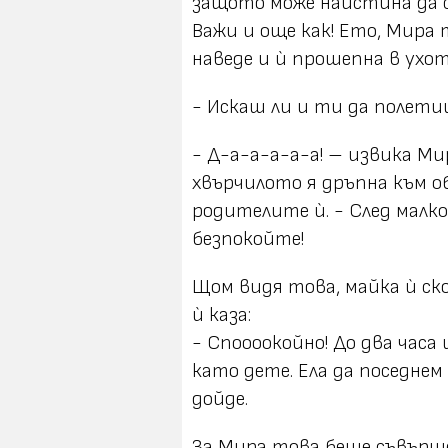
защото може наистина да с
Важи и още как! Ето, Мира 
наведе и ѝ прошепна в ухот
- Искаш ли и ти да полети
- Д-а-а-а-а-а! – извика Ми
хвърчилото я дръпна към о
родителите ѝ. - След малко 
безпокойте!
Щом видя това, майка ѝ скоч
ѝ каза:
- Споооокойно! До два часа 
като дете. Ела да поседнем
дойде.
За Мира това беше съвърше