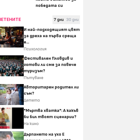
победата си
ЧЕТЕНИТЕ
7 дни
30 дни
И най-подходящият цвят
за дреха на първа среща
е...
Психология
Фестивален Пловдив и
готови ли сме за повече
туризъм?
Пътуване
Авторитарен родител ли
съм?
Детето
"Мъртва хватка": А какъв
би бил твоят сценарии?
На кино
Дърпането на ухо Е