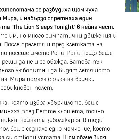
хипопотама се разбудиха щом чуха
 Мира, и набързо спретнаха един
а ‘The Lion Sleeps Tonight’ в нейна чест.
те им, но много симпатични движения и
. После прелетя и през клетката на
ято носеше името Рони. Рони нещо беше
реши да не ѝ се обажда. Затова пък
 много любопитни да видят летящото
. Мира помаха с ръка на всички
еобикновен полет.
ка, която избра хвърчилото, беше
 минаха през Петте кьошета, точно
никян, нейната зъболекарка. В този
тол беше седнало едно момченце, което
да си отвори устата.
Щом обаче видя