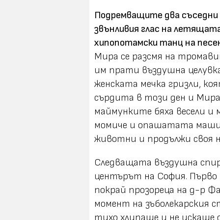
Подремващите два съседни 
звънливия глас на летящата
хипопотамски танц на песент
Мира се разсмя на тромави
им прати въздушна целувка
женската мечка гризли, ко
сърдита в този ден и Мира 
маймунките бяха весели и
момиче и опашатата машина
животни и продължи своя н
Следващата въздушна спир
центърът на София. Първо
покрай прозореца на д-р Фа
момент на зъболекарския с
тихо хлипаше и не искаше 