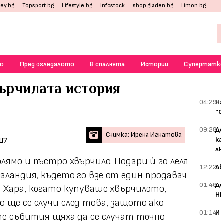
ey.bg
Topsport.bg
Lifestyle.bg
Infostock
shop.gladen.bg
Limon.bg
о
Пред огледалото
В спалнята
Истории
Супертатк
върчилата история
04:29
Н
"
09:28
Д
Снимка: Ирена Игнатова
к
л
олямо и пъстро хвърчило. Подари ѝ го леля
12:22
А
раландия, където го взе от един продавач
01:46
Д
 ѝ Хара, когато купуваше хвърчилото,
Н
 ще се случи след това, защото ако
01:14
И
те събития щяха да се случат точно