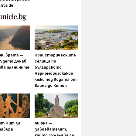
ghtside
ни врата –
Праисторическите
където Дунав
селища по
ява планините
българското
Черноморие: какво
лежи под водата от
Варна до Китен
ят мит за
Ашока —
авъра
завоевателят,
който съжалява за