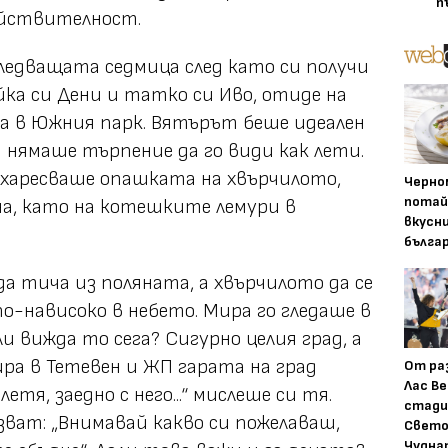
п
действителност.
Следващата седмица след като си получи
йка си Дени и татко си Иво, отиде на
на в Южния парк. Вятърът беше идеален
я нямаше търпение да го види как лети.
 харесваше опашката на хвърчилото,
Черно
потай
а, като на котешките лемури в
вкусн
бълга
а тича из поляната, а хвърчилото да се
по-нависоко в небето. Мира го гледаше в
ли вижда то сега? Сигурно целия град, а
ира в Тетевен и ЖП гарата на град
От ра
Лас Ве
 летя, заедно с него...“ мислеше си тя.
стади
ват: „Внимавай какво си пожелаваш,
Свето
Чудна