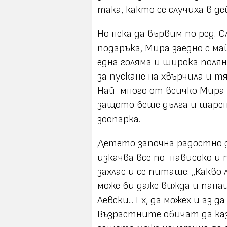
така, както се случиха в 
Но нека да вървим по ред. 
подаръка, Мира заедно с ма
една голяма и широка поля
за пускане на хвърчила и т
Най-много от всичко Мира
защото беше дълга и шарен
зоопарка.
Детето започна радостно д
изкачва все по-нависоко и 
захлас и се питаше: „Какво 
може би даже вижда и пана
Левски... Ех, да можех и аз да
Възрастните обичат да каз