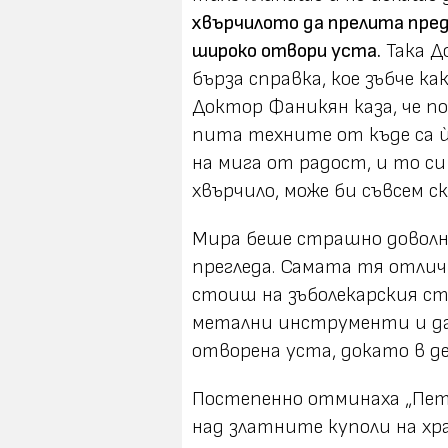
хвърчилото да прелита пред
широко отвори уста.
Така Д
бърза справка, кое зъбче к
Доктор Фаникян каза, че п
пита техните от къде са ѝ
на мига от радост, и то си
хвърчило, може би съвсем ск
Мира беше страшно доволна
прегледа. Самата тя отличн
стоиш на зъболекарския ст
метални инструменти и да 
отворена уста, докато в 
Постепенно отминаха „Петт
над златните куполи на хра