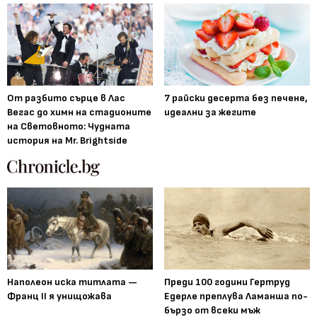
От разбито сърце в Лас
7 райски десерта без печене,
Вегас до химн на стадионите
идеални за жегите
на Световното: Чудната
история на Mr. Brightside
Наполеон иска титлата —
Преди 100 години Гертруд
Франц II я унищожава
Едерле преплува Ламанша по-
бързо от всеки мъж