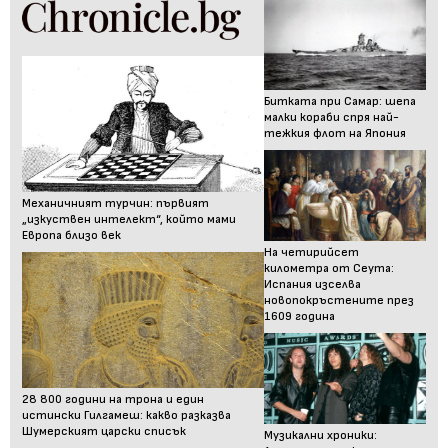
Битката при Самар: шепа
малки кораби спря най-
тежкия флот на Япония
Механичният турчин: първият
„изкуствен интелект“, който мами
Европа близо век
На четирийсет
километра от Сеута:
Испания изселва
новопокръстените през
1609 година
28 800 години на трона и един
истински Гилгамеш: какво разказва
Шумерският царски списък
Музикални хроники: