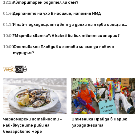
12:22
Авторитарен родител ли съм?
01:46
Дърпането на ухо Е насилие, напомня НМД
01:14
И най-подходящият цвят за дреха на първа среща е...
10:00
"Мъртва хватка": А какъв би бил твоят сценарии?
10:00
Фестивален Пловдив и готови ли сме за повече
туризъм?
Черноморски потайности -
Отмениха Прайда в Париж
най-вкусните риби на
заради жегата
българското море