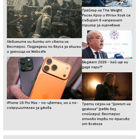
Трейлър на The Weight:
Ръсел Кроу и Итън Хоук се
събират в напрегнат
трилър за оцеляване
Любимите ни битки от света на
Вестерос: Подредени по вкуса за екшън
и зрелища на Webcafe
Бюджет 2026 - кой ще ни
даде пари?!
iPhone 18 Pro Max - по-цветен, но и по-
Трети сезон на “Домът на
съкрушителен за джоба
дракона” (ревю без
спойлери): Вестерос
отново кърви по-красиво
от всякога