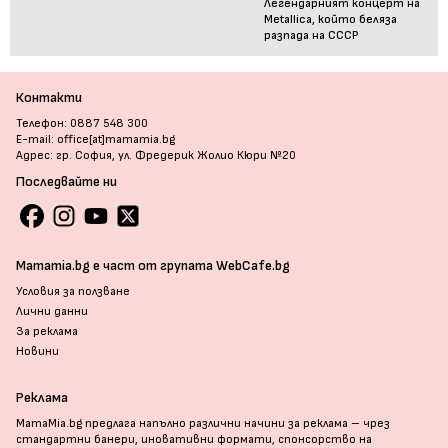
Легендарният концерт на
Metallica, който беляза
разпада на СССР
Контакти
Телефон: 0887 548 300
E-mail: office[at]mamamia.bg
Адрес: гр. София, ул. Фредерик Жолио Кюри №20
Последвайте ни
Mamamia.bg е част от групата WebCafe.bg
Условия за ползване
Лични данни
За реклама
Новини
Реклама
MamaMia.bg предлага напълно различни начини за реклама – чрез
стандартни банери, иновативни формати, спонсорство на