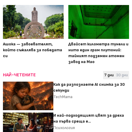
Ашока — завоевателят,
Двайсет километра тунели и
който съжалява за победата
нито един грам плутоний:
си
тайният подземен атомен
завод на Мао
НАЙ-ЧЕТЕНИТЕ
7 дни
30 дни
Как да разпознаете AI снимка за 30
секунди
TechMama
И най-подходящият цвят за дреха
на първа среща е...
Психология