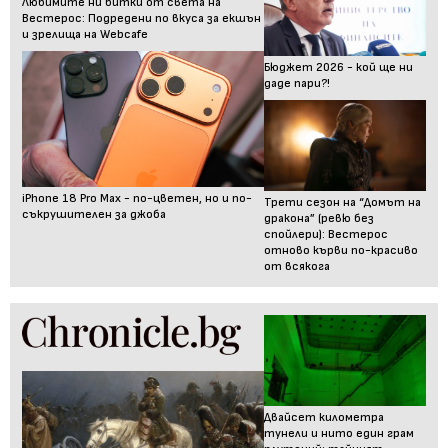
Любимите ни битки от света на
Вестерос: Подредени по вкуса за екшън
и зрелища на Webcafe
Бюджет 2026 - кой ще ни
даде пари?!
iPhone 18 Pro Max - по-цветен, но и по-
Трети сезон на “Домът на
съкрушителен за джоба
дракона” (ревю без
спойлери): Вестерос
отново кърви по-красиво
от всякога
Двайсет километра
тунели и нито един грам