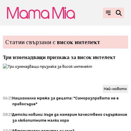
Статии свързани с
висок интелект
Три изненадващи признака за висок интелект
Най-новото
04:29
Национална мрежа за децата: "Саморазправата не е
правосъдие"
09:28
Детски новини: къде да намерим качествено съдържание
за любопитните малки хора
12:22
Авторитарен родител ли съм?