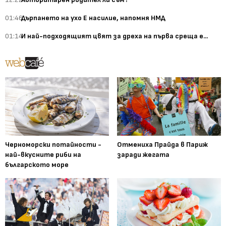
01:46
Дърпането на ухо Е насилие, напомня НМД
01:14
И най-подходящият цвят за дреха на първа среща е...
Черноморски потайности -
Отмениха Прайда в Париж
най-вкусните риби на
заради жегата
българското море