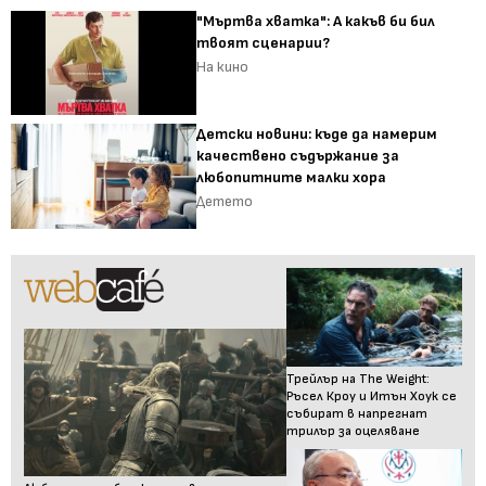
"Мъртва хватка": А какъв би бил
твоят сценарии?
На кино
Детски новини: къде да намерим
качествено съдържание за
любопитните малки хора
Детето
Трейлър на The Weight:
Ръсел Кроу и Итън Хоук се
събират в напрегнат
трилър за оцеляване