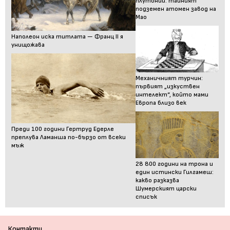
плутоний: тайният
подземен атомен завод на
Мао
Наполеон иска титлата — Франц II я
унищожава
Механичният турчин:
първият „изкуствен
интелект“, който мами
Европа близо век
Преди 100 години Гертруд Едерле
преплува Ламанша по-бързо от всеки
мъж
28 800 години на трона и
един истински Гилгамеш:
какво разказва
Шумерският царски
списък
Контакти