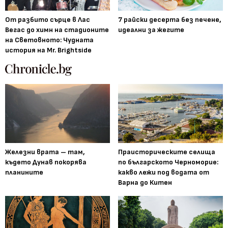
От разбито сърце в Лас
7 райски десерта без печене,
Вегас до химн на стадионите
идеални за жегите
на Световното: Чудната
история на Mr. Brightside
Железни врата – там,
Праисторическите селища
където Дунав покорява
по българското Черноморие:
планините
какво лежи под водата от
Варна до Китен