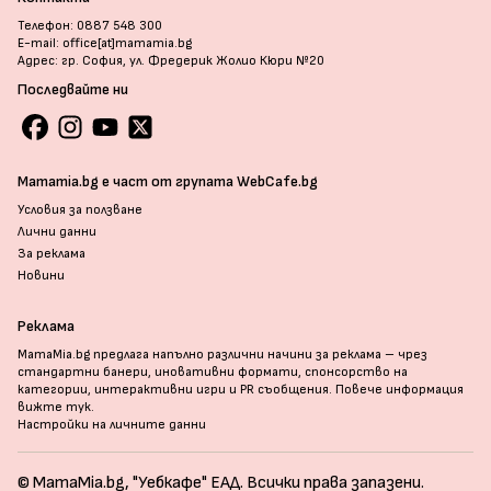
Телефон: 0887 548 300
E-mail: office[at]mamamia.bg
Адрес: гр. София, ул. Фредерик Жолио Кюри №20
Последвайте ни
Mamamia.bg е част от групата WebCafe.bg
Условия за ползване
Лични данни
За реклама
Новини
Реклама
MamaMia.bg предлага напълно различни начини за реклама – чрез
стандартни банери, иновативни формати, спонсорство на
категории, интерактивни игри и PR съобщения. Повече информация
вижте тук
.
Настройки на личните данни
© MamaMia.bg, "Уебкафе" ЕАД. Всички права запазени.