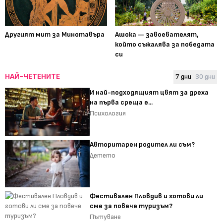
Другият мит за Минотавъра
Ашока — завоевателят,
който съжалява за победата
си
НАЙ-ЧЕТЕНИТЕ
7 дни
30 дни
И най-подходящият цвят за дреха
на първа среща е...
Психология
Авторитарен родител ли съм?
Детето
Фестивален Пловдив и готови ли
сме за повече туризъм?
Пътуване