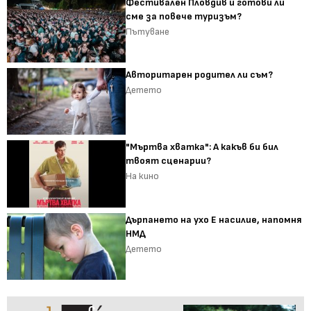
Фестивален Пловдив и готови ли
сме за повече туризъм?
Пътуване
Авторитарен родител ли съм?
Детето
"Мъртва хватка": А какъв би бил
твоят сценарии?
На кино
Дърпането на ухо Е насилие, напомня
НМД
Детето