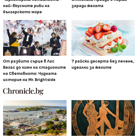
най-вкусните риби на
заради жегата
българското море
От разбито сърце в Лас
7 райски десерта без печене,
Вегас до химн на стадионите
идеални за жегите
на Световното: Чудната
история на Mr. Brightside