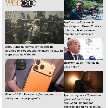
Трейлър на The Weight:
Ръсел Кроу и Итън Хоук се
събират в напрегнат
трилър за оцеляване
Любимите ни битки от света на
Вестерос: Подредени по вкуса за екшън
и зрелища на Webcafe
Бюджет 2026 - кой ще ни
даде пари?!
iPhone 18 Pro Max - по-цветен, но и по-
Трети сезон на “Домът на
съкрушителен за джоба
дракона” (ревю без
спойлери): Вестерос
отново кърви по-красиво