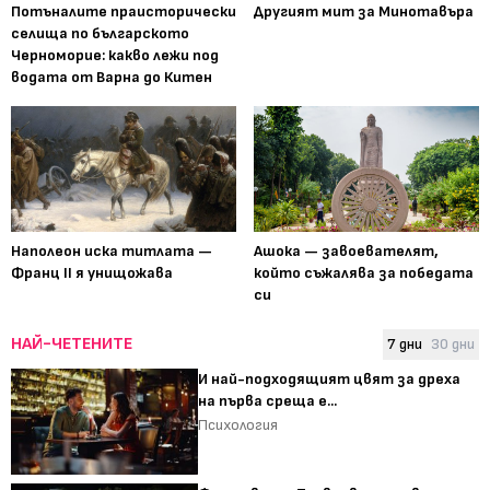
Потъналите праисторически
Другият мит за Минотавъра
селища по българското
Черноморие: какво лежи под
водата от Варна до Китен
Наполеон иска титлата —
Ашока — завоевателят,
Франц II я унищожава
който съжалява за победата
си
НАЙ-ЧЕТЕНИТЕ
7 дни
30 дни
И най-подходящият цвят за дреха
на първа среща е...
Психология