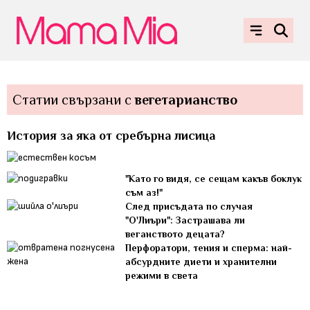
Статии свързани с
вегетарианство
История за яка от сребърна лисица
"Като го видя, се сещам какъв боклук
съм аз!"
След присъдата по случая
"О'Лиъри": Застрашава ли
веганството децата?
Перфоратори, тения и сперма: най-
абсурдните диети и хранителни
режими в света