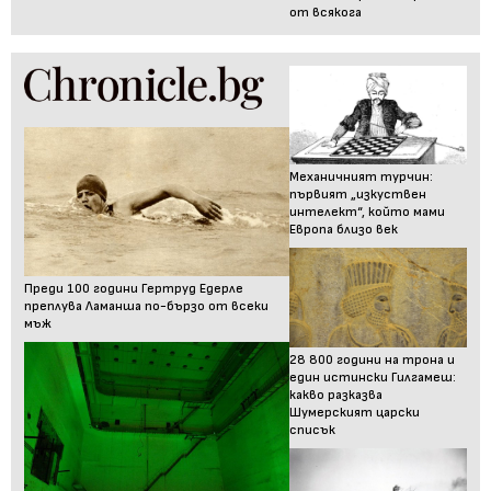
от всякога
Механичният турчин:
първият „изкуствен
интелект“, който мами
Европа близо век
Преди 100 години Гертруд Едерле
преплува Ламанша по-бързо от всеки
мъж
28 800 години на трона и
един истински Гилгамеш:
какво разказва
Шумерският царски
списък