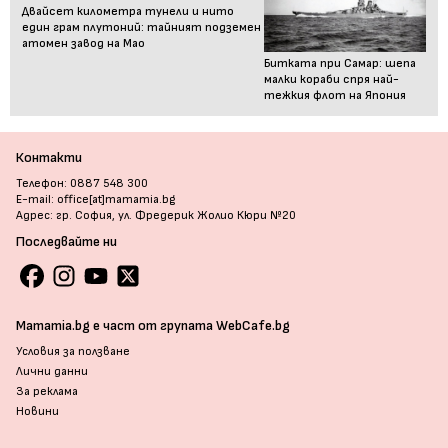
Двайсет километра тунели и нито
един грам плутоний: тайният подземен
атомен завод на Мао
Битката при Самар: шепа
малки кораби спря най-
тежкия флот на Япония
Контакти
Телефон: 0887 548 300
E-mail: office[at]mamamia.bg
Адрес: гр. София, ул. Фредерик Жолио Кюри №20
Последвайте ни
Mamamia.bg е част от групата WebCafe.bg
Условия за ползване
Лични данни
За реклама
Новини