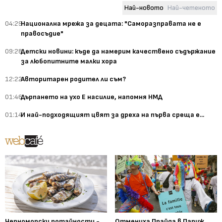
Най-новото
Най-четеното
04:29
Национална мрежа за децата: "Саморазправата не е
правосъдие"
09:28
Детски новини: къде да намерим качествено съдържание
за любопитните малки хора
12:22
Авторитарен родител ли съм?
01:46
Дърпането на ухо Е насилие, напомня НМД
01:14
И най-подходящият цвят за дреха на първа среща е...
Черноморски потайности -
Отмениха Прайда в Париж