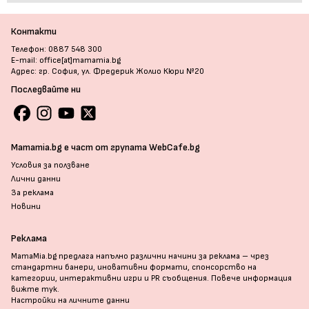
Контакти
Телефон: 0887 548 300
E-mail: office[at]mamamia.bg
Адрес: гр. София, ул. Фредерик Жолио Кюри №20
Последвайте ни
Mamamia.bg е част от групата WebCafe.bg
Условия за ползване
Лични данни
За реклама
Новини
Реклама
MamaMia.bg предлага напълно различни начини за реклама – чрез
стандартни банери, иновативни формати, спонсорство на
категории, интерактивни игри и PR съобщения. Повече информация
вижте тук
.
Настройки на личните данни