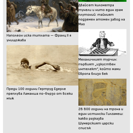
Двайсет километра
тунели и нито един грам
плутоний: тайният
подземен атомен завод на
Мао
Наполеон иска титлата — Франц II я
унищожава
Механичният турчин:
първият „изкуствен
интелект“, който мами
Европа близо век
Преди 100 години Гертруд Едерле
преплува Ламанша по-бързо от всеки
мъж
28 800 години на трона и
един истински Гилгамеш:
какво разказва
Шумерският царски
списък