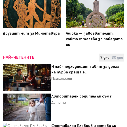
Другият мит за Минотавъра
Ашока — завоевателят,
който съжалява за победата
си
НАЙ-ЧЕТЕНИТЕ
7 дни
30 дни
И най-подходящият цвят за дреха
на първа среща е...
Психология
Авторитарен родител ли съм?
Детето
Фестивален Пловдив и готови ли