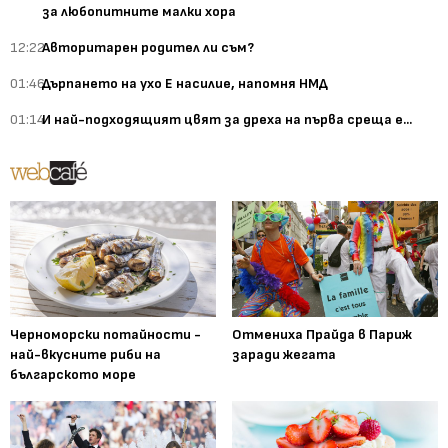
за любопитните малки хора
12:22
Авторитарен родител ли съм?
01:46
Дърпането на ухо Е насилие, напомня НМД
01:14
И най-подходящият цвят за дреха на първа среща е...
Черноморски потайности -
Отмениха Прайда в Париж
най-вкусните риби на
заради жегата
българското море