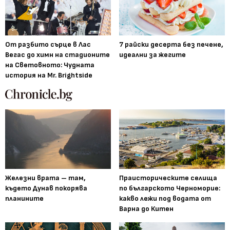
От разбито сърце в Лас
7 райски десерта без печене,
Вегас до химн на стадионите
идеални за жегите
на Световното: Чудната
история на Mr. Brightside
Железни врата – там,
Праисторическите селища
където Дунав покорява
по българското Черноморие:
планините
какво лежи под водата от
Варна до Китен