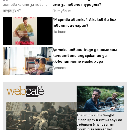
сме за повече туризъм?
Пътуване
"Мъртва хватка": А какъв би бил
твоят сценарии?
На кино
Детски новини: къде да намерим
качествено съдържание за
любопитните малки хора
Детето
Трейлър на The Weight:
Ръсел Кроу и Итън Хоук се
събират в напрегнат
трилър за оцеляване