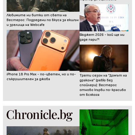
Любимите ни битки от света на
Вестерос: Подредени по вкуса за екшън
и зрелища на Webcafe
Бюджет 2026 - кой ще ни
даде пари?!
iPhone 18 Pro Max - по-цветен, но и по-
Трети сезон на “Домът на
съкрушителен за джоба
дракона” (ревю без
спойлери): Вестерос
отново кърви по-красиво
от всякога