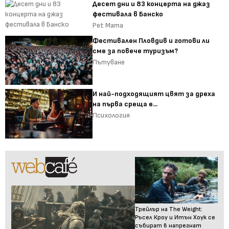
Десет дни и 83 концерта на джаз
фестивала в Банско
Pet Mama
Фестивален Пловдив и готови ли
сме за повече туризъм?
Пътуване
И най-подходящият цвят за дреха
на първа среща е...
Психология
Трейлър на The Weight:
Ръсел Кроу и Итън Хоук се
събират в напрегнат