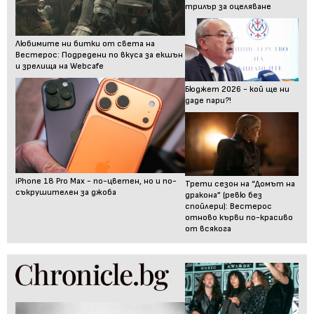
трилър за оцеляване
Любимите ни битки от света на
Вестерос: Подредени по вкуса за екшън
и зрелища на Webcafe
Бюджет 2026 - кой ще ни
даде пари?!
iPhone 18 Pro Max - по-цветен, но и по-
Трети сезон на “Домът на
съкрушителен за джоба
дракона” (ревю без
спойлери): Вестерос
отново кърви по-красиво
от всякога