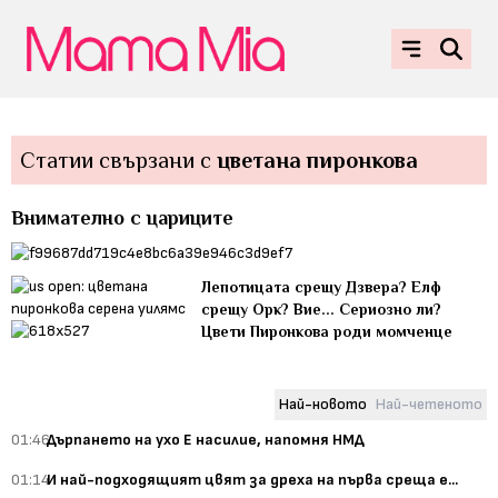
Статии свързани с
цветана пиронкова
Внимателно с цариците
Лепотицата срещу Дзвера? Елф
срещу Орк? Вие... Сериозно ли?
Цвети Пиронкова роди момченце
Най-новото
Най-четеното
01:46
Дърпането на ухо Е насилие, напомня НМД
01:14
И най-подходящият цвят за дреха на първа среща е...