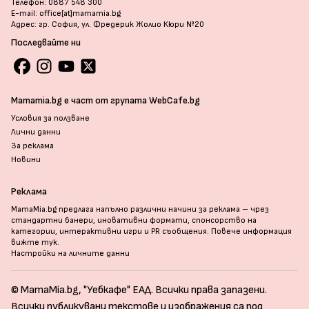
Телефон: 0887 548 300
E-mail: office[at]mamamia.bg
Адрес: гр. София, ул. Фредерик Жолио Кюри №20
Последвайте ни
Mamamia.bg е част от групата WebCafe.bg
Условия за ползване
Лични данни
За реклама
Новини
Реклама
MamaMia.bg предлага напълно различни начини за реклама – чрез
стандартни банери, иновативни формати, спонсорство на
категории, интерактивни игри и PR съобщения. Повече информация
вижте тук
.
Настройки на личните данни
© MamaMia.bg, "Уебкафе" ЕАД. Всички права запазени.
Всички публикувани текстове и изображения са под