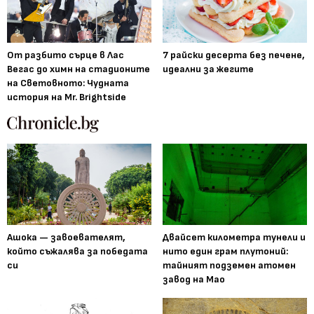
От разбито сърце в Лас
7 райски десерта без печене,
Вегас до химн на стадионите
идеални за жегите
на Световното: Чудната
история на Mr. Brightside
Ашока — завоевателят,
Двайсет километра тунели и
който съжалява за победата
нито един грам плутоний:
си
тайният подземен атомен
завод на Мао