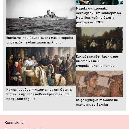
Музикални хроники:
Легендарният концерт на
Metallica, който беляза
разпада на СССР
Битката при Самар: шепа малки кораби
спря най-тежкия флот на Япония
Как обезглавен крал даде
името на най-
американското питие
На четирийсет километра от Сеута:
Испания изселва новопокръстените
през 1609 година
Къде изчезна тялото на
Александър Велики
Контакти