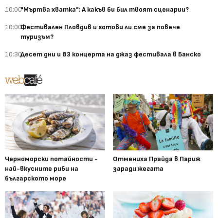
10:00
"Мъртва хватка": А какъв би бил твоят сценарии?
10:00
Фестивален Пловдив и готови ли сме за повече
туризъм?
10:30
Десет дни и 83 концерта на джаз фестивала в Банско
Черноморски потайности -
Отмениха Прайда в Париж
най-вкусните риби на
заради жегата
българското море