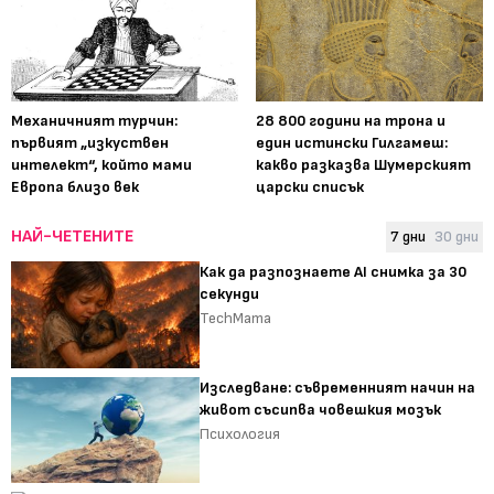
Механичният турчин:
28 800 години на трона и
първият „изкуствен
един истински Гилгамеш:
интелект“, който мами
какво разказва Шумерският
Европа близо век
царски списък
НАЙ-ЧЕТЕНИТЕ
7 дни
30 дни
Как да разпознаете AI снимка за 30
секунди
TechMama
Изследване: съвременният начин на
живот съсипва човешкия мозък
Психология