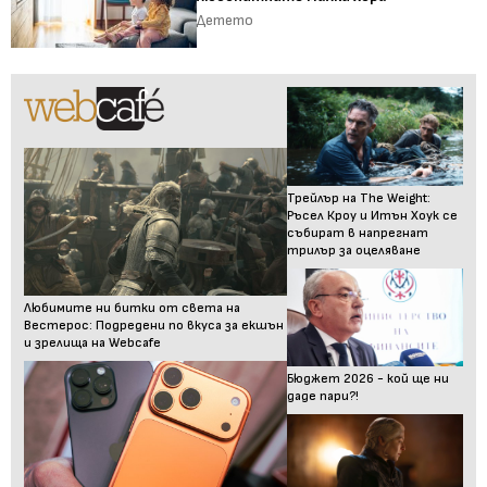
Детето
Трейлър на The Weight:
Ръсел Кроу и Итън Хоук се
събират в напрегнат
трилър за оцеляване
Любимите ни битки от света на
Вестерос: Подредени по вкуса за екшън
и зрелища на Webcafe
Бюджет 2026 - кой ще ни
даде пари?!