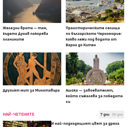
Железни врата – там,
Праисторическите селища
където Дунав покорява
по българското Черноморие:
планините
какво лежи под водата от
Варна до Китен
Другият мит за Минотавъра
Ашока — завоевателят,
който съжалява за победата
си
НАЙ-ЧЕТЕНИТЕ
7 дни
30 дни
И най-подходящият цвят за дреха