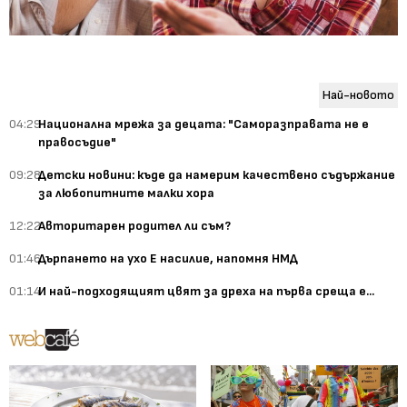
Най-новото
04:29
Национална мрежа за децата: "Саморазправата не е
правосъдие"
09:28
Детски новини: къде да намерим качествено съдържание
за любопитните малки хора
12:22
Авторитарен родител ли съм?
01:46
Дърпането на ухо Е насилие, напомня НМД
01:14
И най-подходящият цвят за дреха на първа среща е...