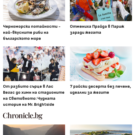
Черноморски потайности -
Отмениха Прайда в Париж
най-вкусните риби на
заради жегата
българското море
От разбито сърце в Лас
7 райски десерта без печене,
Вегас до химн на стадионите
идеални за жегите
на Световното: Чудната
история на Mr. Brightside