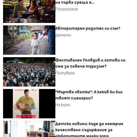
на първа среща е...
Психология
Авторитарен родител ли съм?
Детето
Фестивален Пловдив и готови ли
сме за повече туризъм?
Пътуване
"Мъртва хватка": А какъв би бил
твоят сценарии?
На кино
Детски новини: къде да намерим
качествено съдържание за
любопитните малки хора