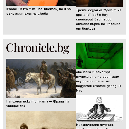
iPhone 18 Pro Max - по-цветен, но и по-
Трети сезон на “Домът на
съкрушителен за джоба
дракона” (ревю без
спойлери): Вестерос
отново кърви по-красиво
от всякога
Двайсет километра
тунели и нито един грам
плутоний: тайният
подземен атомен завод на
Мао
Наполеон иска титлата — Франц II я
унищожава
Механичният турчин: