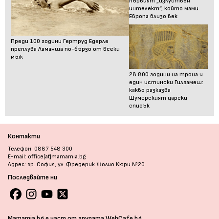
първият „изкуствен
интелект“, който мами
Европа близо век
Преди 100 години Гертруд Едерле
преплува Ламанша по-бързо от всеки
мъж
28 800 години на трона и
един истински Гилгамеш:
какво разказва
Шумерският царски
списък
Контакти
Телефон: 0887 548 300
E-mail: office[at]mamamia.bg
Адрес: гр. София, ул. Фредерик Жолио Кюри №20
Последвайте ни
Mamamia.bg е част от групата WebCafe.bg