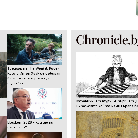
Трейлър на The Weight: Ръсел
Кроу и Итън Хоук се събират
в напрегнат трилър за
оцеляване
Механичният турчин: първият „
 и
интелект“, който мами Европа бл
Бюджет 2026 - кой ще ни
даде пари?!