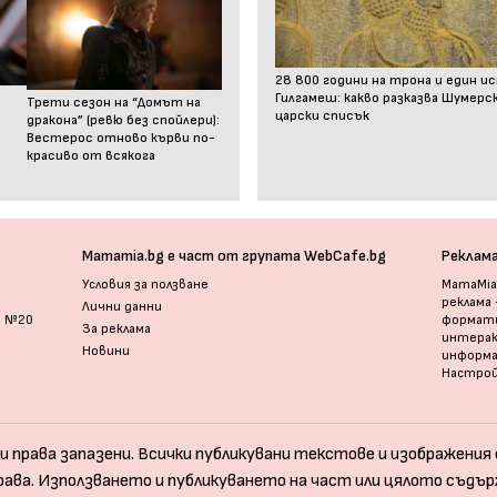
28 800 години на трона и един и
Гилгамеш: какво разказва Шумер
Трети сезон на “Домът на
царски списък
дракона” (ревю без спойлери):
Вестерос отново кърви по-
красиво от всякога
Mamamia.bg е част от групата WebCafe.bg
Реклам
Условия за ползване
MamaMia.
реклама
Лични данни
и №20
формати
За реклама
интерак
Новини
информ
Настрой
и права запазени. Всички публикувани текстове и изображения с
рава. Използването и публикуването на част или цялото съдър