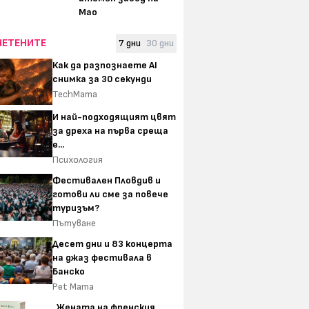
Мао
ЧЕТЕНИТЕ
7 дни
30 дни
Как да разпознаете AI
снимка за 30 секунди
TechMama
И най-подходящият цвят
за дреха на първа среща
е...
Психология
Фестивален Пловдив и
готови ли сме за повече
туризъм?
Пътуване
Десет дни и 83 концерта
на джаз фестивала в
Банско
Pet Mama
„Жената на френския