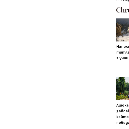
Напол
титла
я уни
Ашока
завое
който
побед