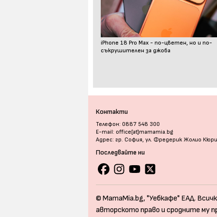
iPhone 18 Pro Max - по-цветен, но и по-
съкрушителен за джоба
Контакти
Телефон: 0887 548 300
E-mail: office[at]mamamia.bg
Адрес: гр. София, ул. Фредерик Жолио Кюр
Последвайте ни
© MamaMia.bg, "Уебкафе" ЕАД. Всичк
авторското право и сродните му п