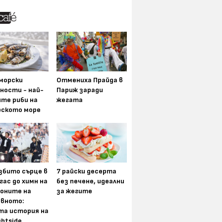
морски
Отмениха Прайда в
ности - най-
Париж заради
ите риби на
жегата
рското море
збито сърце в
7 райски десерта
гас до химн на
без печене, идеални
оните на
за жегите
вното:
та история на
ghtside