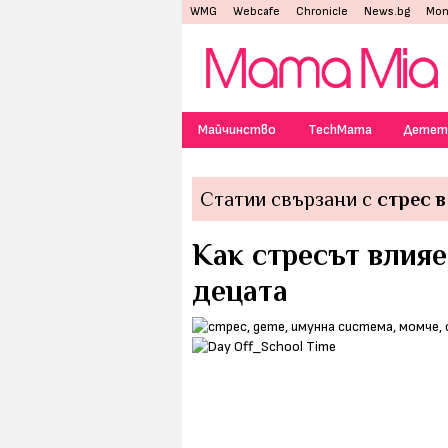
WMG
Webcafe
Chronicle
News.bg
Mon
Майчинство
TechMama
Детет
Статии свързани с
стрес 
Как стресът влияе
децата