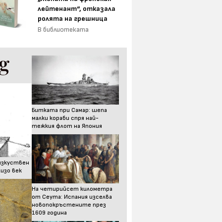
лейтенант“, отказала
ролята на грешница
В библиотеката
Битката при Самар: шепа
малки кораби спря най-
тежкия флот на Япония
изкуствен
изо век
На четирийсет километра
от Сеута: Испания изселва
новопокръстените през
1609 година