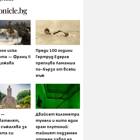
еон иска
Преди 100 години
та — Франц II
Гертруд Едерле
щожава
преплува Ламанша
по-бързо от всеки
мъж
 —
Двайсет километра
вателят,
тунели и нито един
 съжалява за
грам плутоний:
ата си
тайният подземен
атомен завод на