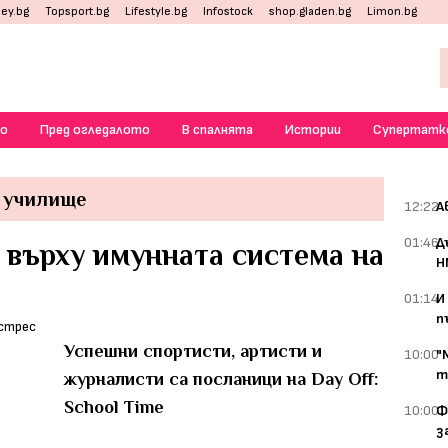
ey.bg
Topsport.bg
Lifestyle.bg
Infostock
shop.gladen.bg
Limon.bg
о
Пред огледалото
В спалнята
Истории
Супертатк
в училище
12:22
А
01:46
Д
 върху имунната система на
Н
01:14
И
п
Успешни спортисти, артисти и
10:00
"
т
журналисти са посланици на Day Off:
School Time
10:00
Ф
з