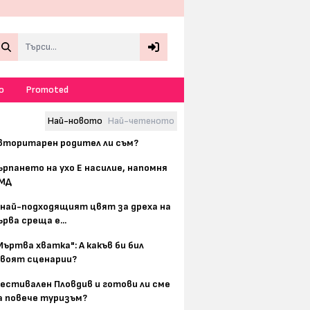
Search
о
Promoted
Най-новото
Най-четеното
вторитарен родител ли съм?
ърпането на ухо Е насилие, напомня
МД
 най-подходящият цвят за дреха на
ърва среща е...
Мъртва хватка": А какъв би бил
воят сценарии?
естивален Пловдив и готови ли сме
а повече туризъм?