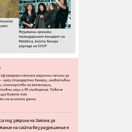
стински
ският
Музикални хроники:
Легендарният концерт на
Metallica, който беляза
разпада на СССР
а
bg предлага напълно различни начини за
 – чрез стандартни банери, иновативни
, спонсорство на категории,
тивни игри и PR съобщения. Повече
ация
вижте тук
.
ки на личните данни
а под закрила на Закона за
жание на сайта без разрешение е