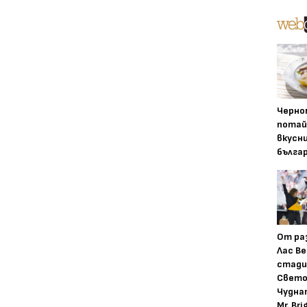
Черно
потай
вкусн
бълга
От ра
Лас Ве
стади
Свето
Чудна
Mr. Bri