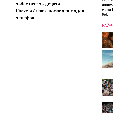
таблетите за децата
интел
мами 
I have a dream...последен модел
век
телефон
НАЙ-