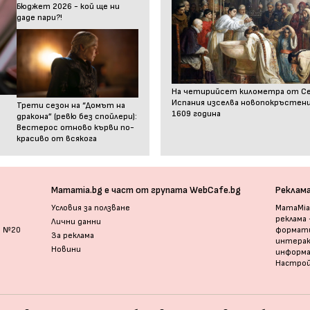
Бюджет 2026 - кой ще ни
даде пари?!
На четирийсет километра от С
Испания изселва новопокръстен
Трети сезон на “Домът на
1609 година
дракона” (ревю без спойлери):
Вестерос отново кърви по-
красиво от всякога
Mamamia.bg е част от групата WebCafe.bg
Реклам
Условия за ползване
MamaMia.
реклама
Лични данни
и №20
формати
За реклама
интерак
Новини
информ
Настрой