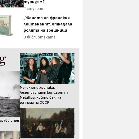
туризъм?
Пътуване
„Жената на френския
лейтенант“, отказала
ролята на грешница
В библиотеката
Музикални хроники:
Легендарният концерт на
Metallica, който беляза
разпада на СССР
ораби спря