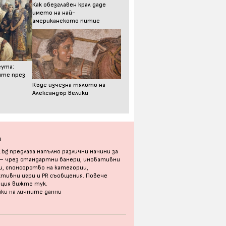
Как обезглавен крал даде
името на най-
американското питие
еута:
ите през
Къде изчезна тялото на
Александър Велики
а
bg предлага напълно различни начини за
 – чрез стандартни банери, иновативни
, спонсорство на категории,
тивни игри и PR съобщения. Повече
ация
вижте тук
.
ки на личните данни