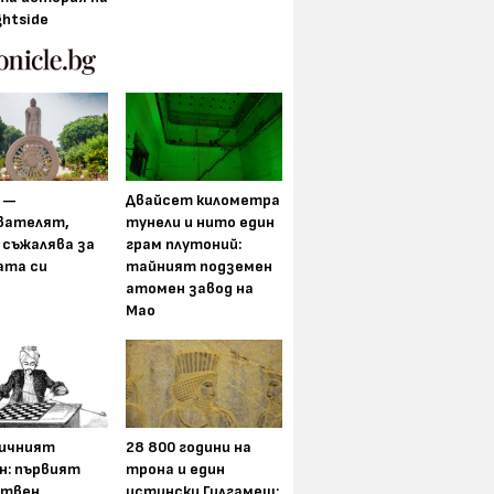
ghtside
 —
Двайсет километра
вателят,
тунели и нито един
 съжалява за
грам плутоний:
ата си
тайният подземен
атомен завод на
Мао
ичният
28 800 години на
н: първият
трона и един
ствен
истински Гилгамеш: