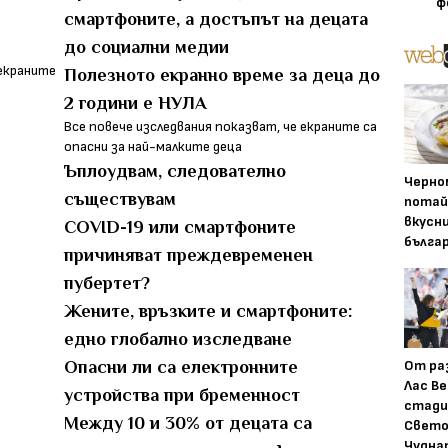
ф
смартфоните, а достъпът на децата
до социални медии
Полезното екранно време за деца до
2 години е НУЛА
Все повече изследвания показват, че екраните са
опасни за най-малките деца
Ъплоудвам, следователно
Черно
съществувам
потай
вкусн
COVID-19 или смартфоните
бълга
причиняват преждевременен
пубертет?
Жените, връзките и смартфоните:
едно глобално изследване
От ра
Oпасни ли са електронните
Лас Ве
устройства при бременност
стади
Между 10 и 30% от децата са
Свето
Чудна