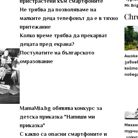
пристрастени към смартфоните
Mr. Bri
Не трябва да позволяваме на
малките деца телефонът да е в тяхно
притежание
Колко време трябва да прекарват
децата пред екрана?
Постулатите на българското
Ашока
омразование
завое
който
побед
MamaMia.bg обявява конкурс за
детска приказка "Напиши ми
Механ
приказка"
турчи
С какво са опасни смартфоните и
„изку