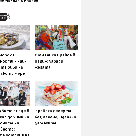
естивала в Банско
морски
Отмениха Прайда в
ности - най-
Париж заради
ите риби на
жегата
рското море
збито сърце в
7 райски десерта
гас до химн на
без печене, идеални
оните на
за жегите
вното:
та история на