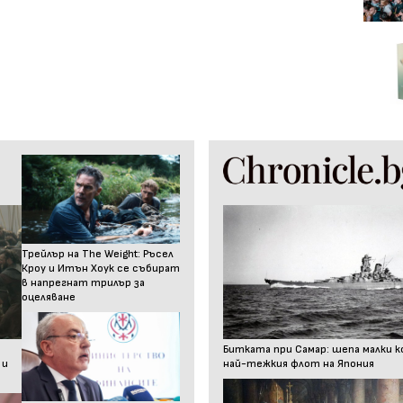
Трейлър на The Weight: Ръсел
Кроу и Итън Хоук се събират
в напрегнат трилър за
оцеляване
Битката при Самар: шепа малки к
 и
най-тежкия флот на Япония