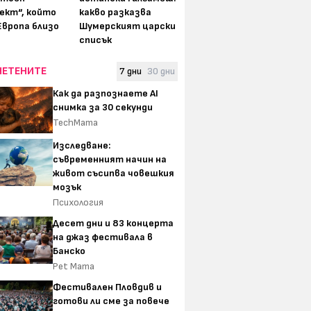
ект“, който
какво разказва
Европа близо
Шумерският царски
списък
ЧЕТЕНИТЕ
7 дни
30 дни
Как да разпознаете AI
снимка за 30 секунди
TechMama
Изследване:
съвременният начин на
живот съсипва човешкия
мозък
Психология
Десет дни и 83 концерта
на джаз фестивала в
Банско
Pet Mama
Фестивален Пловдив и
готови ли сме за повече