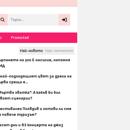
Search
о
Promoted
Най-новото
Най-четеното
ърпането на ухо Е насилие, напомня
МД
 най-подходящият цвят за дреха на
ърва среща е...
Мъртва хватка": А какъв би бил
воят сценарии?
естивален Пловдив и готови ли сме
а повече туризъм?
есет дни и 83 концерта на джаз