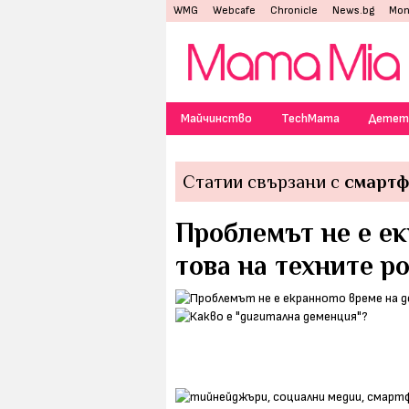
WMG
Webcafe
Chronicle
News.bg
Mon
Майчинство
TechMama
Детет
Статии свързани с
смартф
Проблемът не е ек
това на техните р