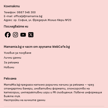
Контакти
Телефон: 0887 548 300
E-mail: office[at]mamamia.bg
Адрес: гр. София, ул. Фредерик Жолио Кюри №20
Последвайте ни
Mamamia.bg е част от групата WebCafe.bg
Условия за ползване
Лични данни
За реклама
Новини
Реклама
MamaMia.bg предлага напълно различни начини за реклама – чрез
стандартни банери, иновативни формати, спонсорство на
категории, интерактивни игри и PR съобщения. Повече информация
вижте тук
.
Настройки на личните данни