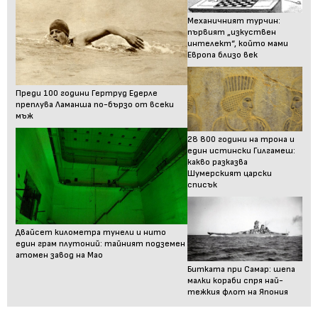
Механичният турчин:
първият „изкуствен
интелект“, който мами
Европа близо век
Преди 100 години Гертруд Едерле
преплува Ламанша по-бързо от всеки
мъж
28 800 години на трона и
един истински Гилгамеш:
какво разказва
Шумерският царски
списък
Двайсет километра тунели и нито
един грам плутоний: тайният подземен
атомен завод на Мао
Битката при Самар: шепа
малки кораби спря най-
тежкия флот на Япония