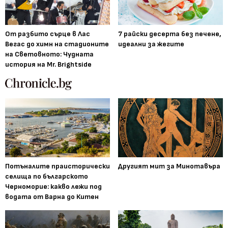
От разбито сърце в Лас
7 райски десерта без печене,
Вегас до химн на стадионите
идеални за жегите
на Световното: Чудната
история на Mr. Brightside
Потъналите праисторически
Другият мит за Минотавъра
селища по българското
Черноморие: какво лежи под
водата от Варна до Китен