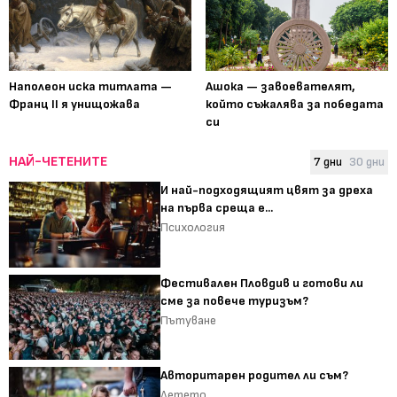
Наполеон иска титлата —
Ашока — завоевателят,
Франц II я унищожава
който съжалява за победата
си
НАЙ-ЧЕТЕНИТЕ
7 дни
30 дни
И най-подходящият цвят за дреха
на първа среща е...
Психология
Фестивален Пловдив и готови ли
сме за повече туризъм?
Пътуване
Авторитарен родител ли съм?
Детето