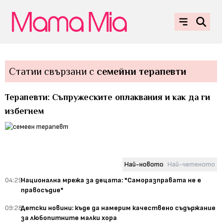
Статии свързани с
семейни терапевти
Терапевти: Съпружеските оплаквания и как да ги
избегнем
Най-новото
Най-четеното
04:29
Национална мрежа за децата: "Саморазправата не е
правосъдие"
09:28
Детски новини: къде да намерим качествено съдържание
за любопитните малки хора