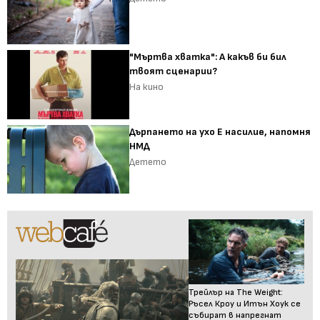
"Мъртва хватка": А какъв би бил
твоят сценарии?
На кино
Дърпането на ухо Е насилие, напомня
НМД
Детето
Трейлър на The Weight:
Ръсел Кроу и Итън Хоук се
събират в напрегнат