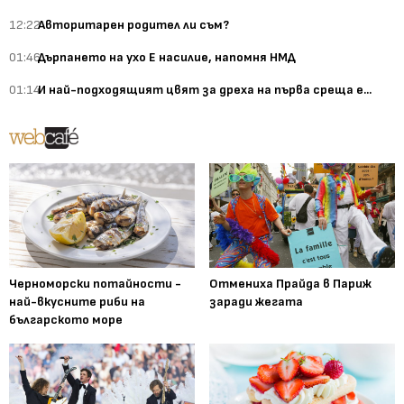
12:22
Авторитарен родител ли съм?
01:46
Дърпането на ухо Е насилие, напомня НМД
01:14
И най-подходящият цвят за дреха на първа среща е...
Черноморски потайности -
Отмениха Прайда в Париж
най-вкусните риби на
заради жегата
българското море