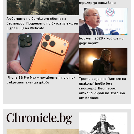
трилър за оцеляване
Любимите ни битки от света на
Вестерос: Подредени по вкуса за екшън
и зрелища на Webcafe
Бюджет 2026 - кой ще ни
даде пари?!
iPhone 18 Pro Max - по-цветен, но и по-
Трети сезон на “Домът на
съкрушителен за джоба
дракона” (ревю без
спойлери): Вестерос
отново кърви по-красиво
от всякога