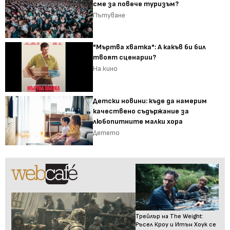
сме за повече туризъм?
Пътуване
"Мъртва хватка": А какъв би бил
твоят сценарии?
На кино
Детски новини: къде да намерим
качествено съдържание за
любопитните малки хора
Детето
Трейлър на The Weight:
Ръсел Кроу и Итън Хоук се