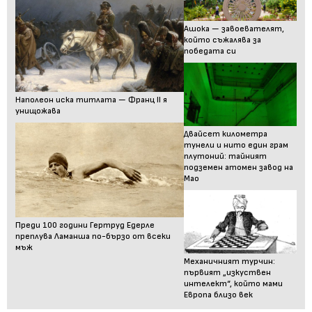
Ашока — завоевателят,
който съжалява за
победата си
Наполеон иска титлата — Франц II я
унищожава
Двайсет километра
тунели и нито един грам
плутоний: тайният
подземен атомен завод на
Мао
Преди 100 години Гертруд Едерле
преплува Ламанша по-бързо от всеки
мъж
Механичният турчин:
първият „изкуствен
интелект“, който мами
Европа близо век