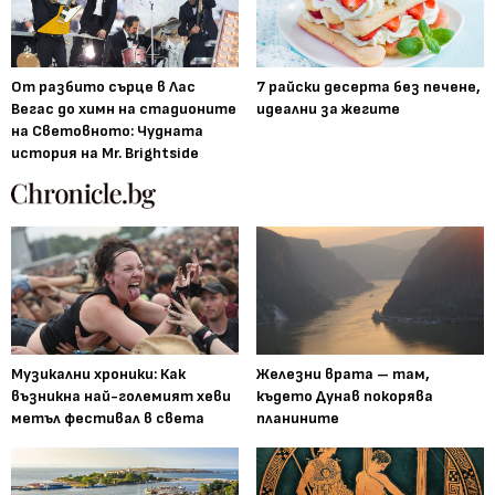
От разбито сърце в Лас
7 райски десерта без печене,
Вегас до химн на стадионите
идеални за жегите
на Световното: Чудната
история на Mr. Brightside
Музикални хроники: Как
Железни врата – там,
възникна най-големият хеви
където Дунав покорява
метъл фестивал в света
планините