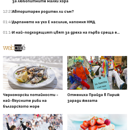
за любопитните малки хора
12:22
Авторитарен родител ли съм?
01:46
Дърпането на ухо Е насилие, напомня НМД
01:14
И най-подходящият цвят за дреха на първа среща е...
Черноморски потайности -
Отмениха Прайда в Париж
най-вкусните риби на
заради жегата
българското море