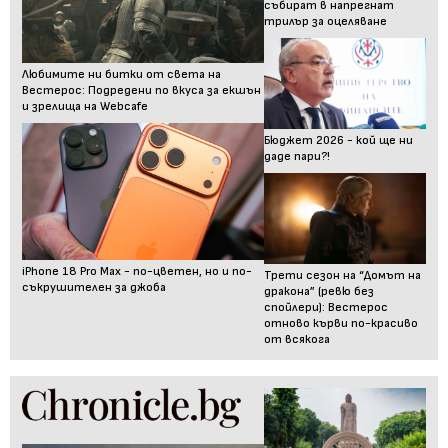
събират в напрегнат
трилър за оцеляване
Любимите ни битки от света на
Вестерос: Подредени по вкуса за екшън
и зрелища на Webcafe
Бюджет 2026 - кой ще ни
даде пари?!
iPhone 18 Pro Max - по-цветен, но и по-
Трети сезон на “Домът на
съкрушителен за джоба
дракона” (ревю без
спойлери): Вестерос
отново кърви по-красиво
от всякога