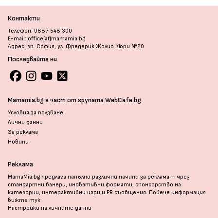
Контакти
Телефон: 0887 548 300
E-mail: office[at]mamamia.bg
Адрес: гр. София, ул. Фредерик Жолио Кюри №20
Последвайте ни
Mamamia.bg е част от групата WebCafe.bg
Условия за ползване
Лични данни
За реклама
Новини
Реклама
MamaMia.bg предлага напълно различни начини за реклама – чрез
стандартни банери, иновативни формати, спонсорство на
категории, интерактивни игри и PR съобщения. Повече информация
вижте тук
.
Настройки на личните данни