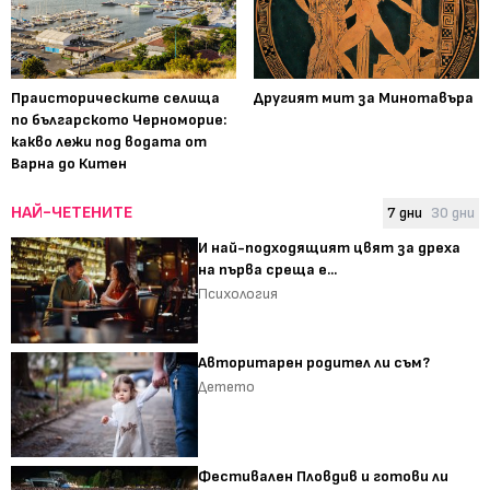
Праисторическите селища
Другият мит за Минотавъра
по българското Черноморие:
какво лежи под водата от
Варна до Китен
НАЙ-ЧЕТЕНИТЕ
7 дни
30 дни
И най-подходящият цвят за дреха
на първа среща е...
Психология
Авторитарен родител ли съм?
Детето
Фестивален Пловдив и готови ли