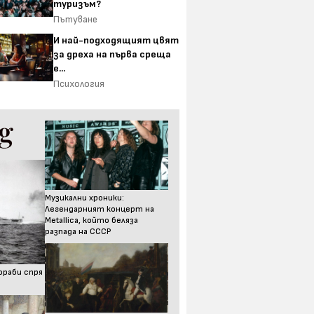
туризъм?
Пътуване
И най-подходящият цвят
за дреха на първа среща
е...
Психология
Музикални хроники:
Легендарният концерт на
Metallica, който беляза
разпада на СССР
ораби спря