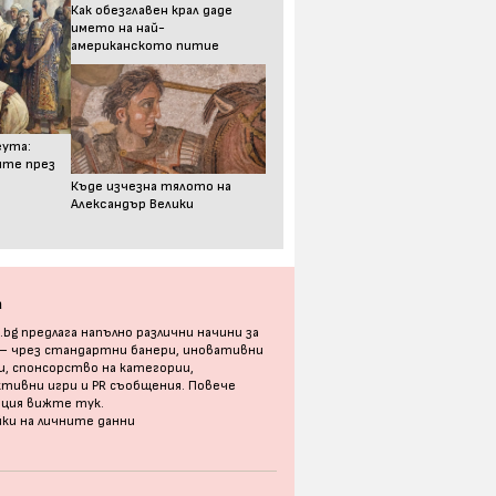
Как обезглавен крал даде
името на най-
американското питие
еута:
ите през
Къде изчезна тялото на
Александър Велики
а
bg предлага напълно различни начини за
 – чрез стандартни банери, иновативни
, спонсорство на категории,
тивни игри и PR съобщения. Повече
ация
вижте тук
.
ки на личните данни