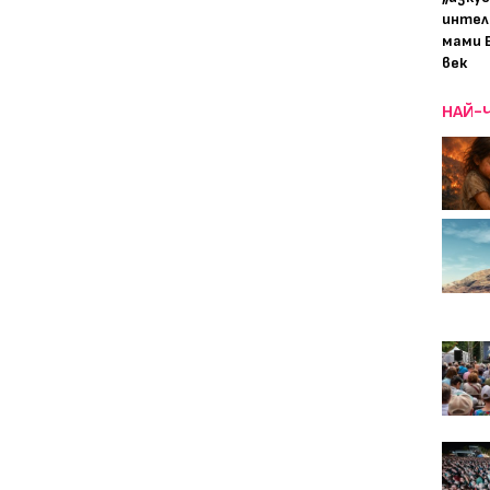
интел
мами 
век
НАЙ-