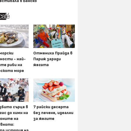
естивала в Банско
морски
Отмениха Прайда в
ности - най-
Париж заради
ите риби на
жегата
рското море
збито сърце в
7 райски десерта
гас до химн на
без печене, идеални
оните на
за жегите
вното:
та история на