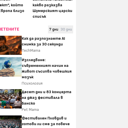
ект“, който
какво разказва
Европа близо
Шумерският царски
списък
ЧЕТЕНИТЕ
7 дни
30 дни
Как да разпознаете AI
снимка за 30 секунди
TechMama
Изследване:
съвременният начин на
живот съсипва човешкия
мозък
Психология
Десет дни и 83 концерта
на джаз фестивала в
Банско
Pet Mama
Фестивален Пловдив и
готови ли сме за повече