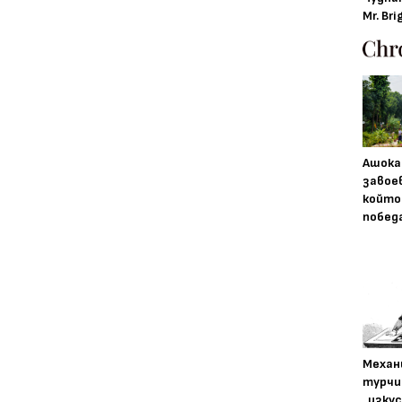
Mr. Bri
Ашока
завое
който
побед
Механ
турчи
„изку