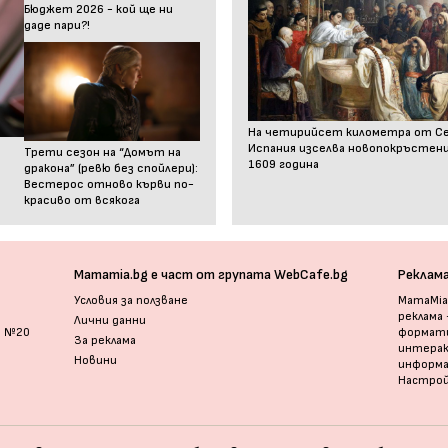
Бюджет 2026 - кой ще ни
даде пари?!
На четирийсет километра от С
Испания изселва новопокръстен
Трети сезон на “Домът на
1609 година
дракона” (ревю без спойлери):
Вестерос отново кърви по-
красиво от всякога
Mamamia.bg е част от групата WebCafe.bg
Реклам
Условия за ползване
MamaMia.
реклама
Лични данни
и №20
формати
За реклама
интерак
Новини
информ
Настрой