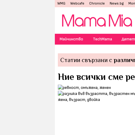
WMG
Webcafe
Chronicle
News.bg
Mon
Майчинство
TechMama
Детет
Статии свързани с
различ
Ние всички сме р