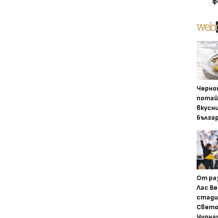
ф
Черно
потай
вкусн
бълга
От ра
Лас Ве
стади
Свето
Чудна