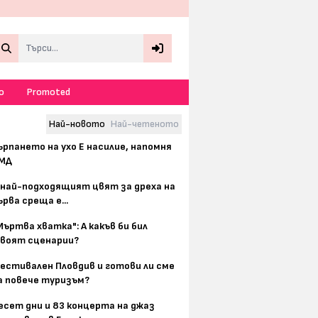
Search
о
Promoted
Най-новото
Най-четеното
ърпането на ухо Е насилие, напомня
МД
 най-подходящият цвят за дреха на
ърва среща е...
Мъртва хватка": А какъв би бил
воят сценарии?
естивален Пловдив и готови ли сме
а повече туризъм?
есет дни и 83 концерта на джаз