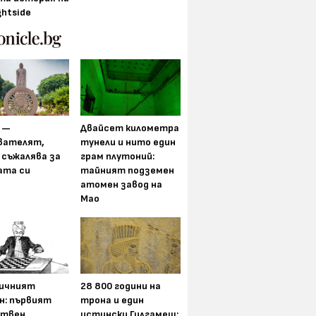
ghtside
 —
Двайсет километра
вателят,
тунели и нито един
 съжалява за
грам плутоний:
ата си
тайният подземен
атомен завод на
Мао
ичният
28 800 години на
н: първият
трона и един
ствен
истински Гилгамеш: