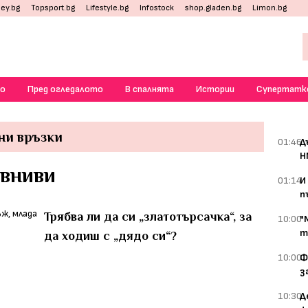
ey.bg
Topsport.bg
Lifestyle.bg
Infostock
shop.gladen.bg
Limon.bg
о
Пред огледалото
В спалнята
Истории
Супертатк
ни връзки
01:46
Д
Н
евниви
01:14
И
п
Трябва ли да си „златотърсачка“, за
10:00
"
т
да ходиш с „дядо си“?
10:00
Ф
з
10:30
Д