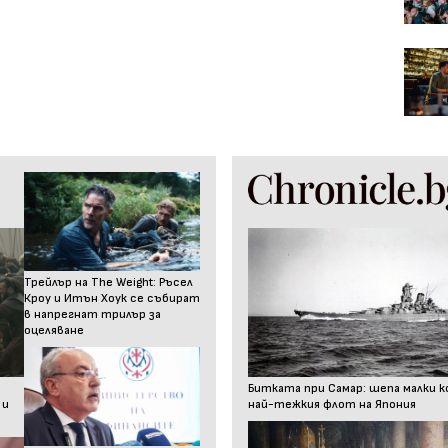
Трейлър на The Weight: Ръсел
Кроу и Итън Хоук се събират
в напрегнат трилър за
оцеляване
Битката при Самар: шепа малки к
 и
най-тежкия флот на Япония