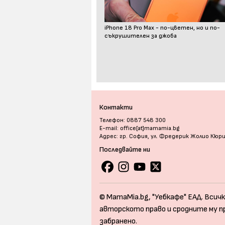
iPhone 18 Pro Max - по-цветен, но и по-
съкрушителен за джоба
Контакти
Телефон: 0887 548 300
E-mail: office[at]mamamia.bg
Адрес: гр. София, ул. Фредерик Жолио Кюр
Последвайте ни
© MamaMia.bg, "Уебкафе" ЕАД. Всичк
авторското право и сродните му п
забранено.