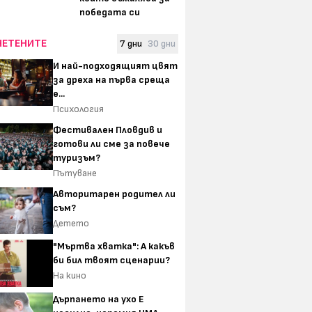
победата си
ЧЕТЕНИТЕ
7 дни
30 дни
И най-подходящият цвят
за дреха на първа среща
е...
Психология
Фестивален Пловдив и
готови ли сме за повече
туризъм?
Пътуване
Авторитарен родител ли
съм?
Детето
"Мъртва хватка": А какъв
би бил твоят сценарии?
На кино
Дърпането на ухо Е