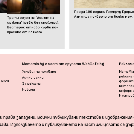
Преди 100 години Гертруд Едерле
Ламанша по-бързо от всеки мъж
Трети сезон на “Домът на
дракона” (ревю без спойлери):
Вестерос отново кърви по-
красиво от всякога
Mamamia.bg е част от групата WebCafe.bg
Реклам
Условия за ползване
MamaMia.
реклама
Лични данни
и №20
формати
За реклама
интерак
Новини
информ
Настрой
и права запазени. Всички публикувани текстове и изображения с
рава. Използването и публикуването на част или цялото съдър