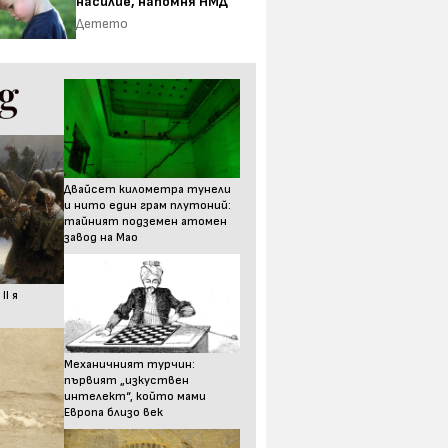
насилие, напомня НМД
Детето
Двайсет километра тунели
и нито един грам плутоний:
тайният подземен атомен
завод на Мао
I я
Механичният турчин:
първият „изкуствен
интелект“, който мами
Европа близо век