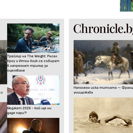
Трейлър на The Weight: Ръсел
Кроу и Итън Хоук се събират
в напрегнат трилър за
оцеляване
Наполеон иска титлата — Франц I
 и
унищожава
Бюджет 2026 - кой ще ни
даде пари?!