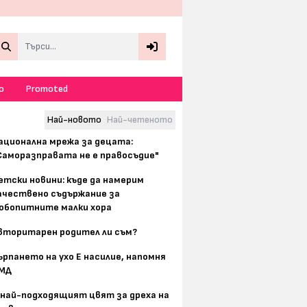
Search
о
Promoted
Най-новото
Най-четеното
ационална мрежа за децата:
Саморазправата не е правосъдие"
етски новини: къде да намерим
ачествено съдържание за
юбопитните малки хора
вторитарен родител ли съм?
ърпането на ухо Е насилие, напомня
МД
 най-подходящият цвят за дреха на