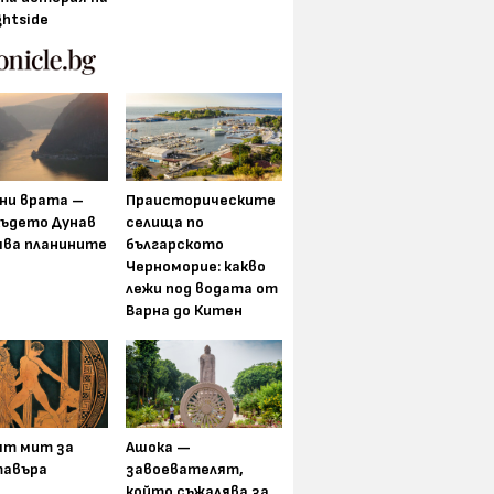
ghtside
ни врата –
Праисторическите
където Дунав
селища по
ява планините
българското
Черноморие: какво
лежи под водата от
Варна до Китен
ят мит за
Ашока —
авъра
завоевателят,
който съжалява за