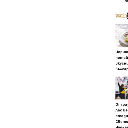
п
Черно
потай
вкусн
бълга
От ра
Лас Ве
стади
Свето
Чудна