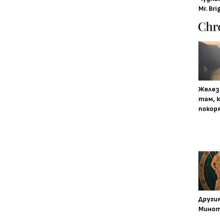
Mr. Bri
Желез
там, 
покор
Други
Минот