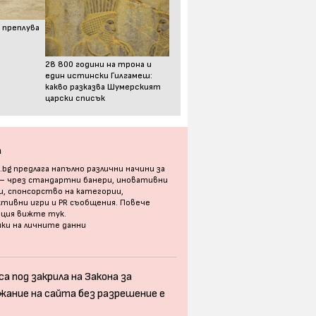
 преплува
28 800 години на трона и
един истински Гилгамеш:
какво разказва Шумерският
царски списък
а
bg предлага напълно различни начини за
 – чрез стандартни банери, иновативни
, спонсорство на категории,
тивни игри и PR съобщения. Повече
ация
вижте тук
.
ки на личните данни
а под закрила на Закона за
жание на сайта без разрешение е