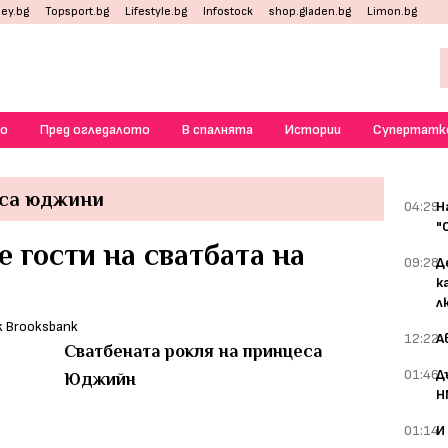
ey.bg
Topsport.bg
Lifestyle.bg
Infostock
shop.gladen.bg
Limon.bg
о
Пред огледалото
В спалнята
Истории
Супертатк
са юджини
04:29
Н
"
е гости на сватбата на
09:28
Д
к
л
12:22
А
Сватбената рокля на принцеса
01:46
Д
Юджийн
Н
01:14
И