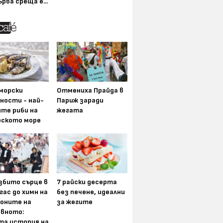
ърва среща е...
морски
Отмениха Прайда в
ности - най-
Париж заради
ите риби на
жегата
рското море
збито сърце в
7 райски десерта
гас до химн на
без печене, идеални
оните на
за жегите
вното:
та история на