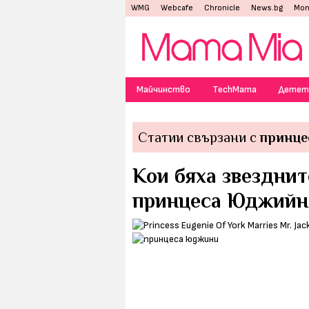
WMG
Webcafe
Chronicle
News.bg
Mon
Майчинство
TechMama
Детет
Статии свързани с
принце
Кои бяха звезднит
принцеса Юджийн