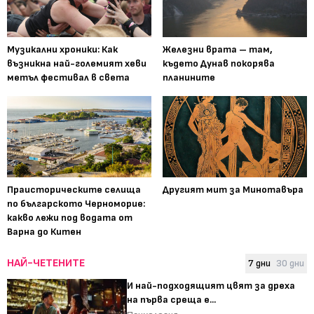
Музикални хроники: Как
Железни врата – там,
възникна най-големият хеви
където Дунав покорява
метъл фестивал в света
планините
Праисторическите селища
Другият мит за Минотавъра
по българското Черноморие:
какво лежи под водата от
Варна до Китен
НАЙ-ЧЕТЕНИТЕ
7 дни
30 дни
И най-подходящият цвят за дреха
на първа среща е...