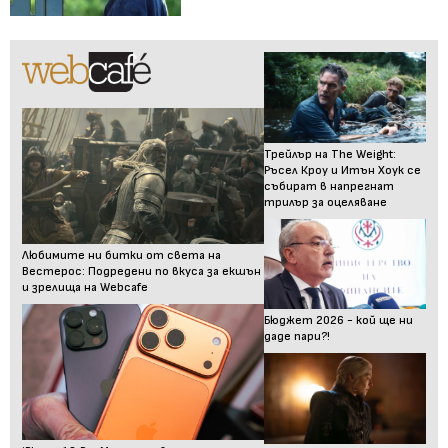
Трейлър на The Weight:
Ръсел Кроу и Итън Хоук се
събират в напрегнат
трилър за оцеляване
Любимите ни битки от света на
Вестерос: Подредени по вкуса за екшън
и зрелища на Webcafe
Бюджет 2026 - кой ще ни
даде пари?!