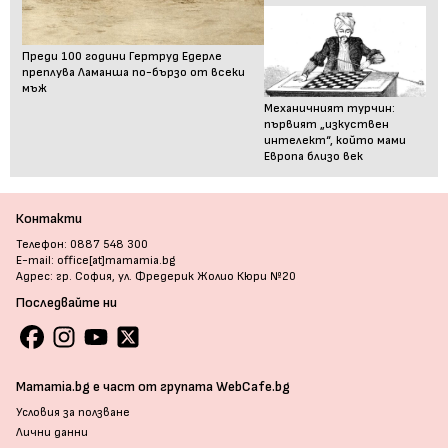
Преди 100 години Гертруд Едерле
преплува Ламанша по-бързо от всеки
мъж
Механичният турчин:
първият „изкуствен
интелект“, който мами
Европа близо век
Контакти
Телефон: 0887 548 300
E-mail: office[at]mamamia.bg
Адрес: гр. София, ул. Фредерик Жолио Кюри №20
Последвайте ни
Mamamia.bg е част от групата WebCafe.bg
Условия за ползване
Лични данни