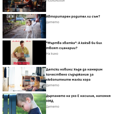
Психология
Авторитарен родител ли съм?
Детето
"Мъртва хватка": А какъв би бил
твоят сценарии?
На кино
Детски новини: къде да намерим
качествено съдържание за
любопитните малки хора
Детето
Дърпането на ухо Е насилие, напомня
НМД
Детето