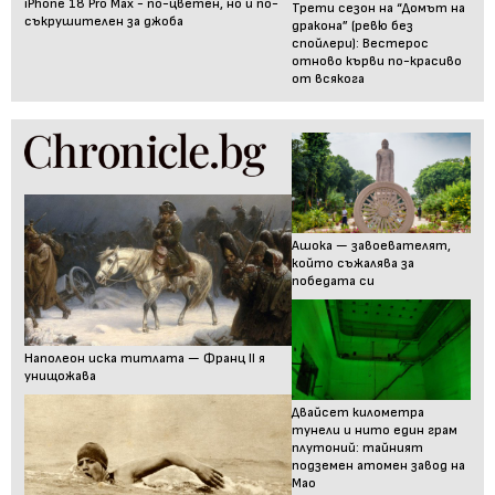
iPhone 18 Pro Max - по-цветен, но и по-
Трети сезон на “Домът на
съкрушителен за джоба
дракона” (ревю без
спойлери): Вестерос
отново кърви по-красиво
от всякога
Ашока — завоевателят,
който съжалява за
победата си
Наполеон иска титлата — Франц II я
унищожава
Двайсет километра
тунели и нито един грам
плутоний: тайният
подземен атомен завод на
Мао