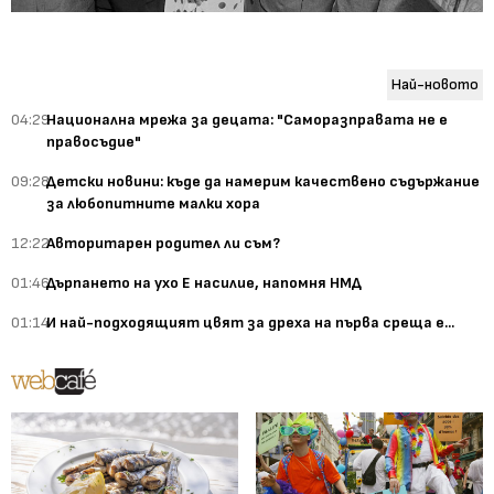
Най-новото
04:29
Национална мрежа за децата: "Саморазправата не е
правосъдие"
09:28
Детски новини: къде да намерим качествено съдържание
за любопитните малки хора
12:22
Авторитарен родител ли съм?
01:46
Дърпането на ухо Е насилие, напомня НМД
01:14
И най-подходящият цвят за дреха на първа среща е...