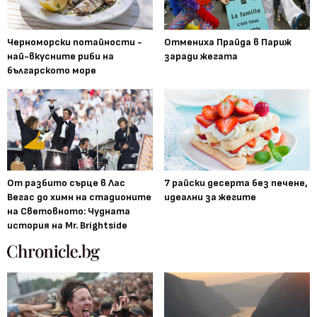
Черноморски потайности -
Отмениха Прайда в Париж
най-вкусните риби на
заради жегата
българското море
От разбито сърце в Лас
7 райски десерта без печене,
Вегас до химн на стадионите
идеални за жегите
на Световното: Чудната
история на Mr. Brightside