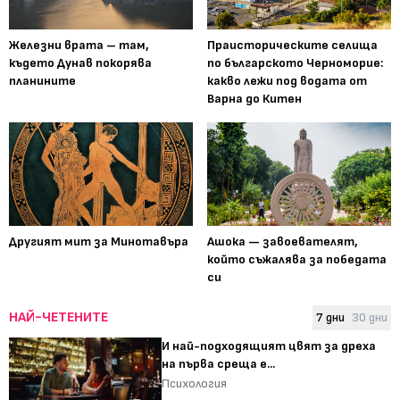
Железни врата – там,
Праисторическите селища
където Дунав покорява
по българското Черноморие:
планините
какво лежи под водата от
Варна до Китен
Другият мит за Минотавъра
Ашока — завоевателят,
който съжалява за победата
си
НАЙ-ЧЕТЕНИТЕ
7 дни
30 дни
И най-подходящият цвят за дреха
на първа среща е...
Психология