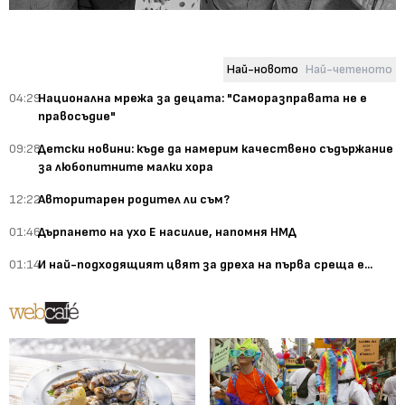
Най-новото
Най-четеното
04:29
Национална мрежа за децата: "Саморазправата не е
правосъдие"
09:28
Детски новини: къде да намерим качествено съдържание
за любопитните малки хора
12:22
Авторитарен родител ли съм?
01:46
Дърпането на ухо Е насилие, напомня НМД
01:14
И най-подходящият цвят за дреха на първа среща е...