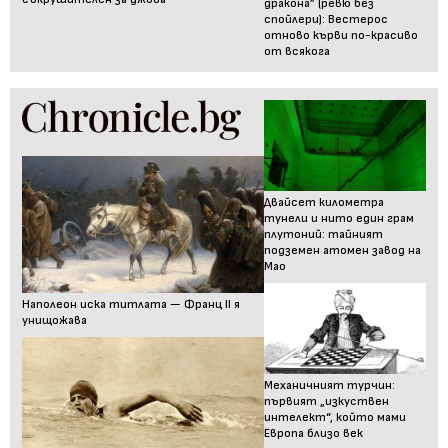
дракона” (ревю без
спойлери): Вестерос
отново кърви по-красиво
от всякога
Двайсет километра
тунели и нито един грам
плутоний: тайният
подземен атомен завод на
Мао
Наполеон иска титлата — Франц II я
унищожава
Механичният турчин:
първият „изкуствен
интелект“, който мами
Европа близо век