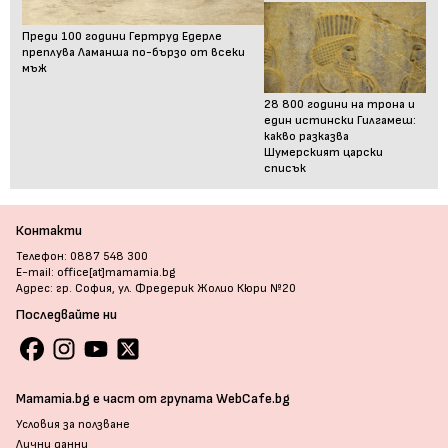
Преди 100 години Гертруд Едерле
преплува Ламанша по-бързо от всеки
мъж
28 800 години на трона и
един истински Гилгамеш:
какво разказва
Шумерският царски
списък
Контакти
Телефон: 0887 548 300
E-mail: office[at]mamamia.bg
Адрес: гр. София, ул. Фредерик Жолио Кюри №20
Последвайте ни
Mamamia.bg е част от групата WebCafe.bg
Условия за ползване
Лични данни