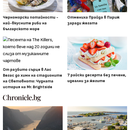
Черноморски потайности -
Отмениха Прайда в Париж
най-вкусните риби на
заради жегата
българското море
От разбито сърце в Лас
7 райски десерта без печене,
Вегас до химн на стадионите
идеални за жегите
на Световното: Чудната
история на Mr. Brightside