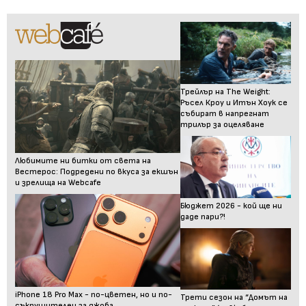
Трейлър на The Weight:
Ръсел Кроу и Итън Хоук се
събират в напрегнат
трилър за оцеляване
Любимите ни битки от света на
Вестерос: Подредени по вкуса за екшън
и зрелища на Webcafe
Бюджет 2026 - кой ще ни
даде пари?!
iPhone 18 Pro Max - по-цветен, но и по-
Трети сезон на “Домът на
съкрушителен за джоба