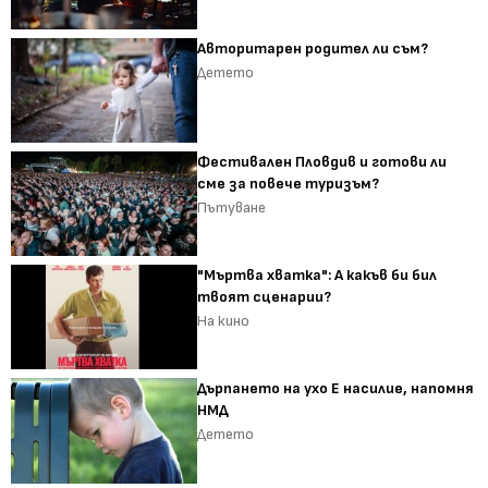
Авторитарен родител ли съм?
Детето
Фестивален Пловдив и готови ли
сме за повече туризъм?
Пътуване
"Мъртва хватка": А какъв би бил
твоят сценарии?
На кино
Дърпането на ухо Е насилие, напомня
НМД
Детето