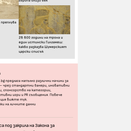
Европа близо век
 преплува
28 800 години на трона и
един истински Гилгамеш:
какво разказва Шумерският
царски списък
а
bg предлага напълно различни начини за
 – чрез стандартни банери, иновативни
, спонсорство на категории,
тивни игри и PR съобщения. Повече
ация
вижте тук
.
ки на личните данни
а под закрила на Закона за