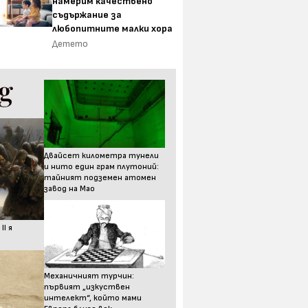
намерим качествено
съдържание за
любопитните малки хора
Детето
Двайсет километра тунели
и нито един грам плутоний:
тайният подземен атомен
завод на Мао
I я
Механичният турчин:
първият „изкуствен
интелект“, който мами