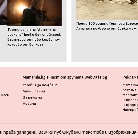
Преди 100 години Гертруд Едерле
Ламанша по-бързо от всеки мъж
Трети сезон на “Домът на
дракона” (ревю без спойлери):
Вестерос отново кърви по-
красиво от всякога
Mamamia.bg е част от групата WebCafe.bg
Реклам
Условия за ползване
MamaMia.
реклама
Лични данни
и №20
формати
За реклама
интерак
Новини
информ
Настрой
и права запазени. Всички публикувани текстове и изображения с