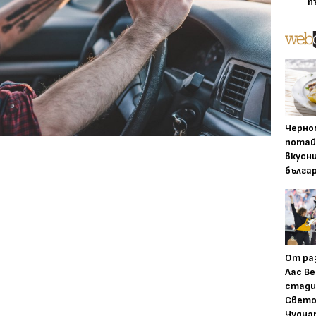
п
Черно
потай
вкусн
бълга
От ра
Лас Ве
стади
Свето
Чудна