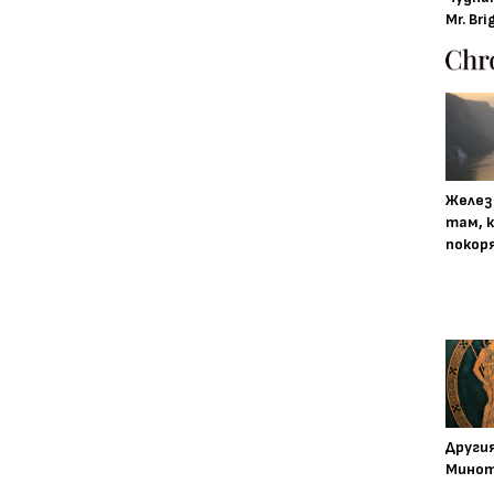
Mr. Bri
Желез
там, 
покор
Други
Минот