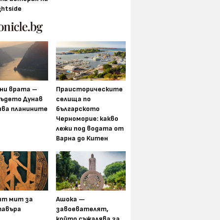
ghtside
ни врата –
Праисторическите
където Дунав
селища по
ява планините
българското
Черноморие: какво
лежи под водата от
Варна до Китен
ят мит за
Ашока —
авъра
завоевателят,
който съжалява за