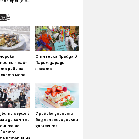
ърва среща е...
морски
Отмениха Прайда в
ности - най-
Париж заради
ите риби на
жегата
рското море
збито сърце в
7 райски десерта
гас до химн на
без печене, идеални
оните на
за жегите
вното:
та история на