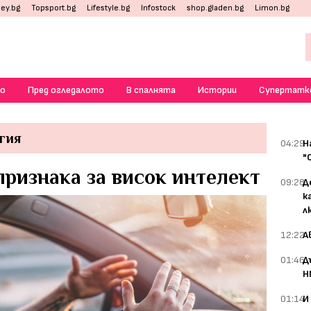
ey.bg
Topsport.bg
Lifestyle.bg
Infostock
shop.gladen.bg
Limon.bg
о
Пред огледалото
В спалнята
Истории
Супертатк
гия
04:29
Н
"
ризнака за висок интелект
09:28
Д
к
л
12:22
А
01:46
Д
Н
01:14
И