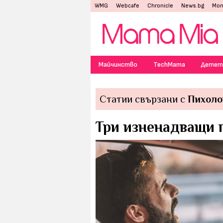
WMG
Webcafe
Chronicle
News.bg
Mon
Майчинство
TechMama
Детет
Статии свързани с
Пихоло
Три изненадващи п