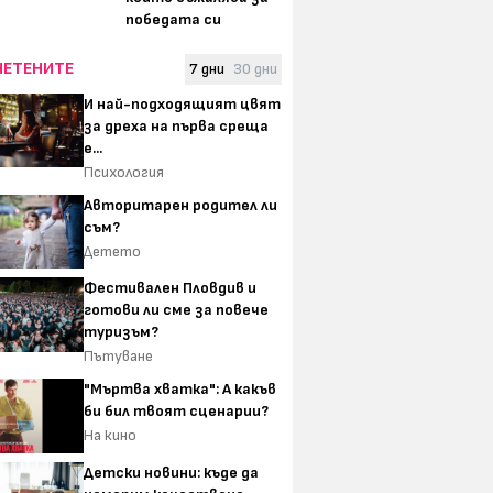
победата си
ЧЕТЕНИТЕ
7 дни
30 дни
И най-подходящият цвят
за дреха на първа среща
е...
Психология
Авторитарен родител ли
съм?
Детето
Фестивален Пловдив и
готови ли сме за повече
туризъм?
Пътуване
"Мъртва хватка": А какъв
би бил твоят сценарии?
На кино
Детски новини: къде да