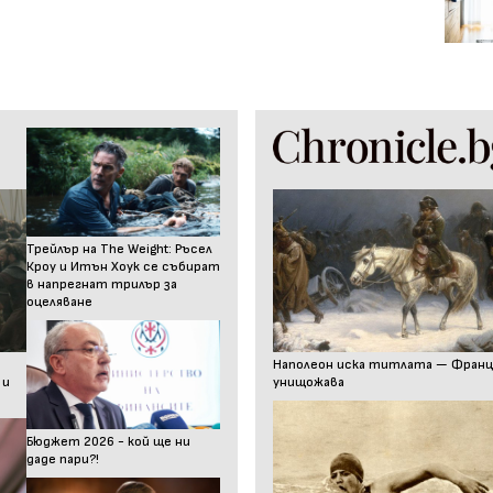
Трейлър на The Weight: Ръсел
Кроу и Итън Хоук се събират
в напрегнат трилър за
оцеляване
Наполеон иска титлата — Франц I
 и
унищожава
Бюджет 2026 - кой ще ни
даде пари?!