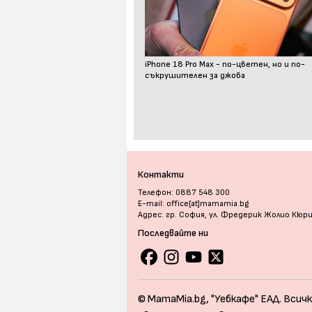
iPhone 18 Pro Max - по-цветен, но и по-
съкрушителен за джоба
Контакти
Телефон: 0887 548 300
E-mail: office[at]mamamia.bg
Адрес: гр. София, ул. Фредерик Жолио Кюр
Последвайте ни
© MamaMia.bg, "Уебкафе" ЕАД. Всичк