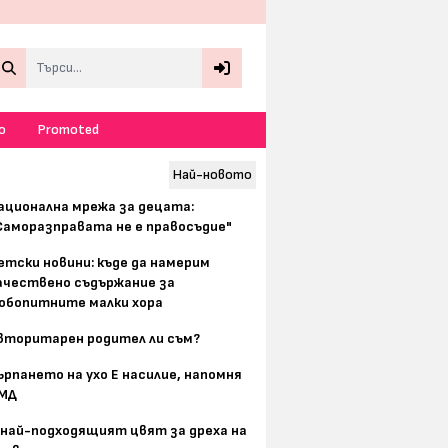
Search
о
Promoted
Най-новото
ационална мрежа за децата:
Саморазправата не е правосъдие"
етски новини: къде да намерим
ачествено съдържание за
юбопитните малки хора
вторитарен родител ли съм?
ърпането на ухо Е насилие, напомня
МД
 най-подходящият цвят за дреха на