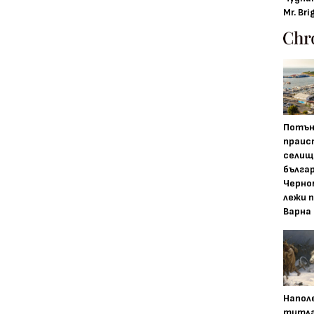
Mr. Bri
Потън
праис
селищ
бълга
Черно
лежи 
Варна
Напол
титла