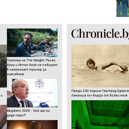
Трейлър на The Weight: Ръсел
Кроу и Итън Хоук се събират
в напрегнат трилър за
оцеляване
Преди 100 години Гертруд Едерле
 и
Ламанша по-бързо от всеки мъж
Бюджет 2026 - кой ще ни
даде пари?!