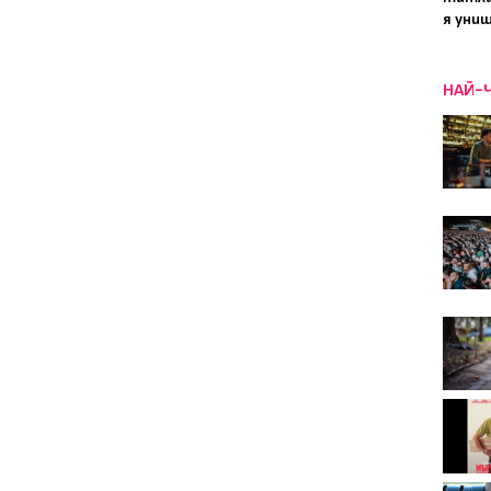
я уни
НАЙ-