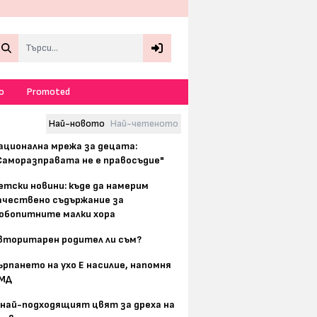
Search
о
Promoted
Най-новото
Най-четеното
ационална мрежа за децата:
Саморазправата не е правосъдие"
етски новини: къде да намерим
ачествено съдържание за
юбопитните малки хора
вторитарен родител ли съм?
ърпането на ухо Е насилие, напомня
МД
 най-подходящият цвят за дреха на