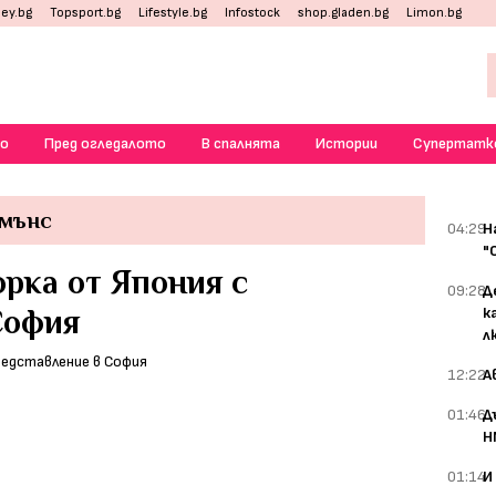
ey.bg
Topsport.bg
Lifestyle.bg
Infostock
shop.gladen.bg
Limon.bg
о
Пред огледалото
В спалнята
Истории
Супертатк
мънс
04:29
Н
"
рка от Япония с
09:28
Д
София
к
л
12:22
А
01:46
Д
Н
01:14
И