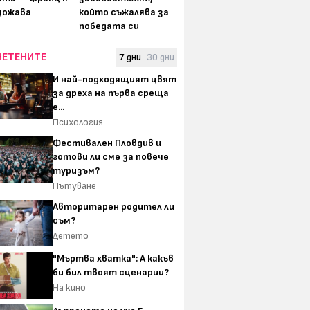
щожава
който съжалява за
победата си
ЧЕТЕНИТЕ
7 дни
30 дни
И най-подходящият цвят
за дреха на първа среща
е...
Психология
Фестивален Пловдив и
готови ли сме за повече
туризъм?
Пътуване
Авторитарен родител ли
съм?
Детето
"Мъртва хватка": А какъв
би бил твоят сценарии?
На кино