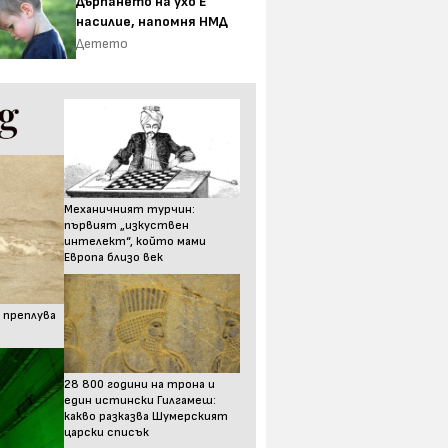
Дърпането на ухо Е
насилие, напомня НМД
Детето
Механичният турчин:
първият „изкуствен
интелект“, който мами
Европа близо век
 преплува
28 800 години на трона и
един истински Гилгамеш:
какво разказва Шумерският
царски списък