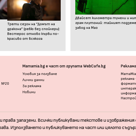
Двайсет километра тунели и ни
грам плутоний: тайният подзем
Трети сезон на “Домът на
завод на Мао
дракона” (ревю без спойлери):
Вестерос отново кърви по-
красиво от всякога
Mamamia.bg е част от групата WebCafe.bg
Реклам
Условия за ползване
MamaMia.
реклама
Лични данни
и №20
формати
За реклама
интерак
Новини
информ
Настрой
и права запазени. Всички публикувани текстове и изображения с
рава. Използването и публикуването на част или цялото съдър