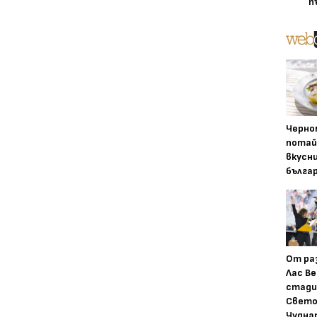
п
Черно
потай
вкусн
бълга
От ра
Лас Ве
стади
Свето
Чудна