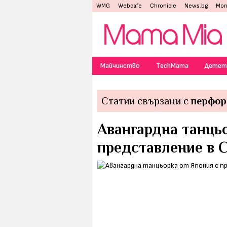
WMG
Webcafe
Chronicle
News.bg
Mon
Майчинство
TechMama
Детет
Статии свързани с
перфор
Авангардна танцьо
представление в 