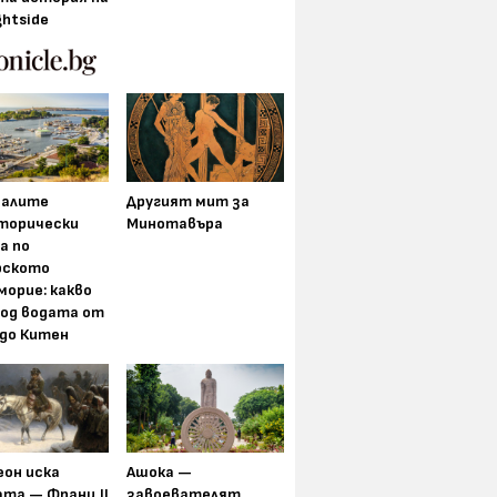
ghtside
алите
Другият мит за
торически
Минотавъра
а по
рското
морие: какво
под водата от
 до Китен
еон иска
Ашока —
та — Франц II
завоевателят,