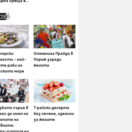
ърва среща е...
морски
Отмениха Прайда в
ности - най-
Париж заради
ите риби на
жегата
рското море
збито сърце в
7 райски десерта
гас до химн на
без печене, идеални
оните на
за жегите
вното:
та история на