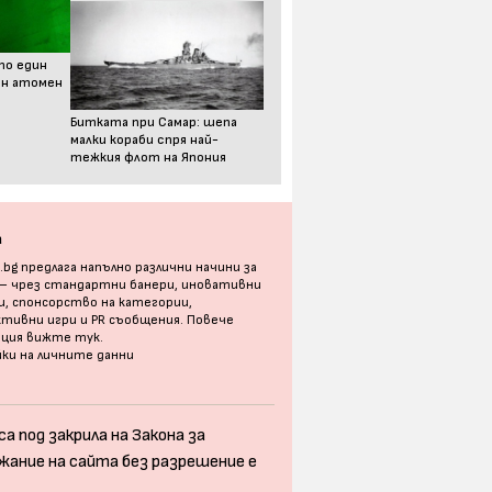
то един
ен атомен
Битката при Самар: шепа
малки кораби спря най-
тежкия флот на Япония
а
bg предлага напълно различни начини за
 – чрез стандартни банери, иновативни
, спонсорство на категории,
тивни игри и PR съобщения. Повече
ация
вижте тук
.
ки на личните данни
а под закрила на Закона за
жание на сайта без разрешение е