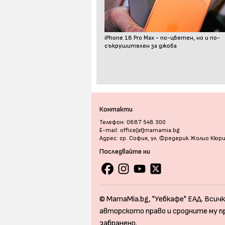
iPhone 18 Pro Max - по-цветен, но и по-
съкрушителен за джоба
Контакти
Телефон: 0887 548 300
E-mail: office[at]mamamia.bg
Адрес: гр. София, ул. Фредерик Жолио Кюр
Последвайте ни
© MamaMia.bg, "Уебкафе" ЕАД. Всичк
авторското право и сродните му п
забранено.