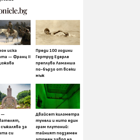
еон иска
Преди 100 години
та — Франц II
Гертруд Едерле
щожава
преплува Ламанша
по-бързо от всеки
мъж
 —
Двайсет километра
вателят,
тунели и нито един
 съжалява за
грам плутоний:
ата си
тайният подземен
атомен завод на