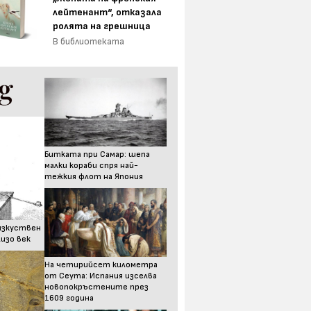
лейтенант“, отказала
ролята на грешница
В библиотеката
Битката при Самар: шепа
малки кораби спря най-
тежкия флот на Япония
изкуствен
изо век
На четирийсет километра
от Сеута: Испания изселва
новопокръстените през
1609 година