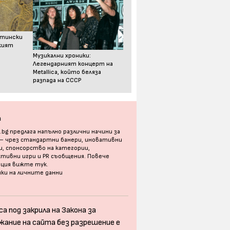
стински
ският
Музикални хроники:
Легендарният концерт на
Metallica, който беляза
разпада на СССР
а
bg предлага напълно различни начини за
 – чрез стандартни банери, иновативни
, спонсорство на категории,
тивни игри и PR съобщения. Повече
ация
вижте тук
.
ки на личните данни
а под закрила на Закона за
жание на сайта без разрешение е