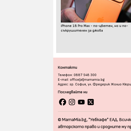
iPhone 18 Pro Max - по-цветен, но и по-
съкрушителен за джоба
Контакти
Телефон: 0887 548 300
E-mail: office[at]mamamia.bg
Адрес: гр. София, ул. Фредерик Жолио Кюр
Последвайте ни
© MamaMia.bg, "Уебкафе" ЕАД. Всичк
авторското право и сродните му п