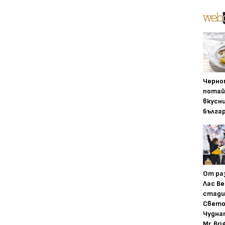
Черно
потай
вкусн
бълга
От ра
Лас Ве
стади
Свето
Чудна
Mr. Bri