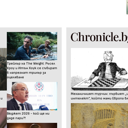
Трейлър на The Weight: Ръсел
Кроу и Итън Хоук се събират
в напрегнат трилър за
оцеляване
Механичният турчин: първият „
 и
интелект“, който мами Европа бл
Бюджет 2026 - кой ще ни
даде пари?!