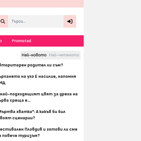
Search
о
Promoted
Най-новото
Най-четеното
вторитарен родител ли съм?
ърпането на ухо Е насилие, напомня
МД
 най-подходящият цвят за дреха на
ърва среща е...
Мъртва хватка": А какъв би бил
воят сценарии?
естивален Пловдив и готови ли сме
а повече туризъм?