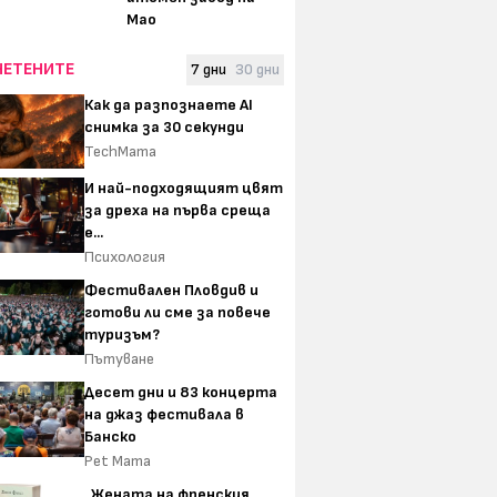
Мао
ЧЕТЕНИТЕ
7 дни
30 дни
Как да разпознаете AI
снимка за 30 секунди
TechMama
И най-подходящият цвят
за дреха на първа среща
е...
Психология
Фестивален Пловдив и
готови ли сме за повече
туризъм?
Пътуване
Десет дни и 83 концерта
на джаз фестивала в
Банско
Pet Mama
„Жената на френския