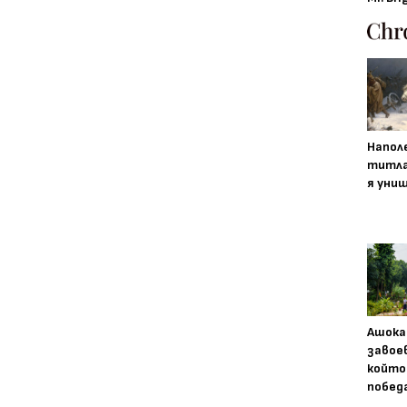
Напол
титла
я уни
Ашока
завое
който
побед