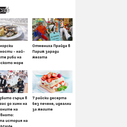
морски
Отмениха Прайда в
ности - най-
Париж заради
ите риби на
жегата
рското море
збито сърце в
7 райски десерта
гас до химн на
без печене, идеални
оните на
за жегите
вното:
та история на
ghtside