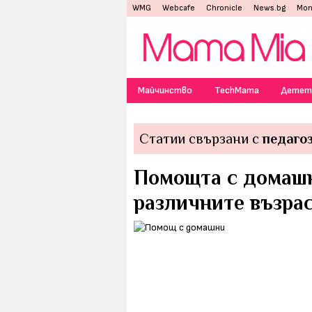
WMG
Webcafe
Chronicle
News.bg
Mon
Майчинство
TechMama
Детет
Статии свързани с
педаго
Помощта с домашн
различните възрас