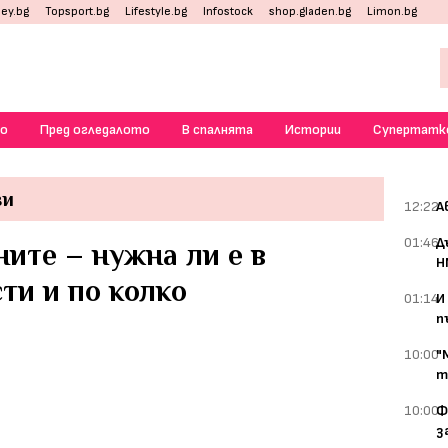
ey.bg
Topsport.bg
Lifestyle.bg
Infostock
shop.gladen.bg
Limon.bg
о
Пред огледалото
В спалнята
Истории
Супертатк
зи
12:22
А
01:46
Д
ите – нужна ли е в
Н
ти и по колко
01:14
И
п
10:00
"
т
10:00
Ф
з