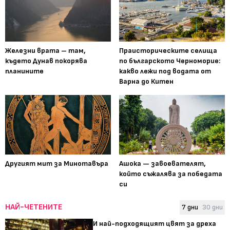
Железни врата – там,
Праисторическите селища
където Дунав покорява
по българското Черноморие:
планините
какво лежи под водата от
Варна до Китен
Другият мит за Минотавъра
Ашока — завоевателят,
който съжалява за победата
си
НАЙ-ЧЕТЕНИТЕ
7 дни
30 дни
И най-подходящият цвят за дреха