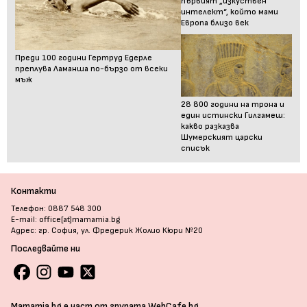
първият „изкуствен
интелект“, който мами
Европа близо век
Преди 100 години Гертруд Едерле
преплува Ламанша по-бързо от всеки
мъж
28 800 години на трона и
един истински Гилгамеш:
какво разказва
Шумерският царски
списък
Контакти
Телефон: 0887 548 300
E-mail: office[at]mamamia.bg
Адрес: гр. София, ул. Фредерик Жолио Кюри №20
Последвайте ни
Mamamia.bg е част от групата WebCafe.bg