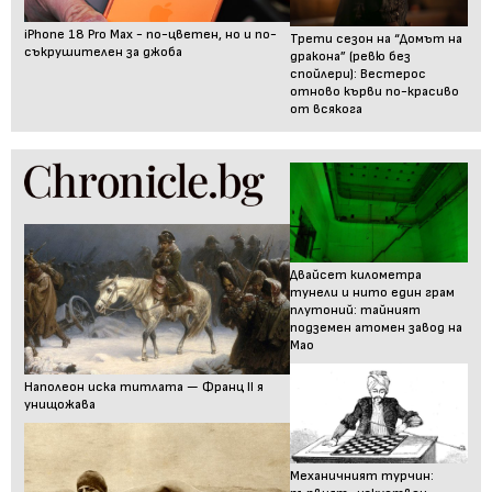
iPhone 18 Pro Max - по-цветен, но и по-
Трети сезон на “Домът на
съкрушителен за джоба
дракона” (ревю без
спойлери): Вестерос
отново кърви по-красиво
от всякога
Двайсет километра
тунели и нито един грам
плутоний: тайният
подземен атомен завод на
Мао
Наполеон иска титлата — Франц II я
унищожава
Механичният турчин: