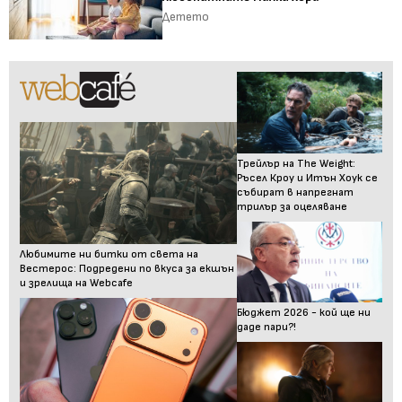
Детето
Трейлър на The Weight:
Ръсел Кроу и Итън Хоук се
събират в напрегнат
трилър за оцеляване
Любимите ни битки от света на
Вестерос: Подредени по вкуса за екшън
и зрелища на Webcafe
Бюджет 2026 - кой ще ни
даде пари?!