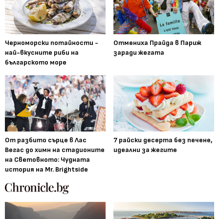
Черноморски потайности -
Отмениха Прайда в Париж
най-вкусните риби на
заради жегата
българското море
От разбито сърце в Лас
7 райски десерта без печене,
Вегас до химн на стадионите
идеални за жегите
на Световното: Чудната
история на Mr. Brightside