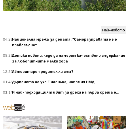
Най-новото
04:29
Национална мрежа за децата: "Саморазправата не е
правосъдие"
09:28
Детски новини: къде да намерим качествено съдържание
за любопитните малки хора
12:22
Авторитарен родител ли съм?
01:46
Дърпането на ухо Е насилие, напомня НМД
01:14
И най-подходящият цвят за дреха на първа среща е...