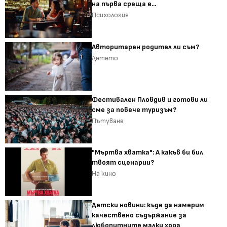
на първа среща е...
Психология
Авторитарен родител ли съм?
Детето
Фестивален Пловдив и готови ли
сме за повече туризъм?
Пътуване
"Мъртва хватка": А какъв би бил
твоят сценарии?
На кино
Детски новини: къде да намерим
качествено съдържание за
любопитните малки хора