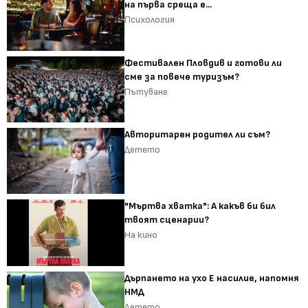
на първа среща е...
Психология
Фестивален Пловдив и готови ли
сме за повече туризъм?
Пътуване
Авторитарен родител ли съм?
Детето
"Мъртва хватка": А какъв би бил
твоят сценарии?
На кино
Дърпането на ухо Е насилие, напомня
НМД
Детето