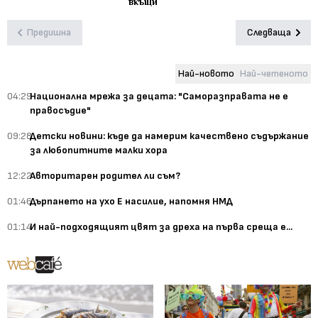
вкъщи
Предишна
Следваща
Най-новото
Най-четеното
04:29
Национална мрежа за децата: "Саморазправата не е
правосъдие"
09:28
Детски новини: къде да намерим качествено съдържание
за любопитните малки хора
12:22
Авторитарен родител ли съм?
01:46
Дърпането на ухо Е насилие, напомня НМД
01:14
И най-подходящият цвят за дреха на първа среща е...