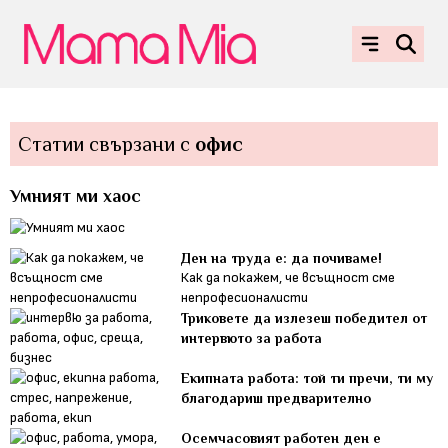
Статии свързани с
офис
Умният ми хаос
Ден на труда е: да почиваме!
Как да покажем, че всъщност сме
непрофесионалисти
Триковете да излезеш победител от
интервюто за работа
Екипната работа: той ти пречи, ти му
благодариш предварително
Осемчасовият работен ден е