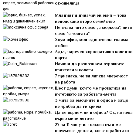
отживелица
Младият и динамичен екип – това
непоискано второ семейство
Не става нито само „с моркова“, нито
само “с тоягата“
Хоум офис, моя единствена голяма
любов!
Адът, наречен корпоративно коледно
парти
Начини да разпознаем отровните
приятели и колеги
7 признака, че ви липсва увереност
на работа
Шест думи, които ме провалиха на
интервюто за работата-мечта
3 мита за емоциите в офиса и защо
не трябва да ги крием
Да се върнем ли в офиса? Ок, но нека
първо мине лятото
27 за 11 минути: толкова пъти ме
прекъсват децата, когато работя от