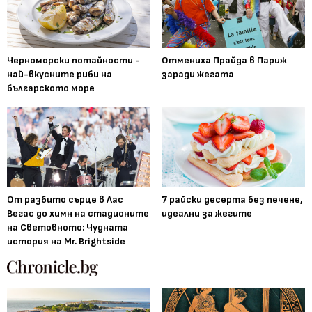
Черноморски потайности -
Отмениха Прайда в Париж
най-вкусните риби на
заради жегата
българското море
От разбито сърце в Лас
7 райски десерта без печене,
Вегас до химн на стадионите
идеални за жегите
на Световното: Чудната
история на Mr. Brightside