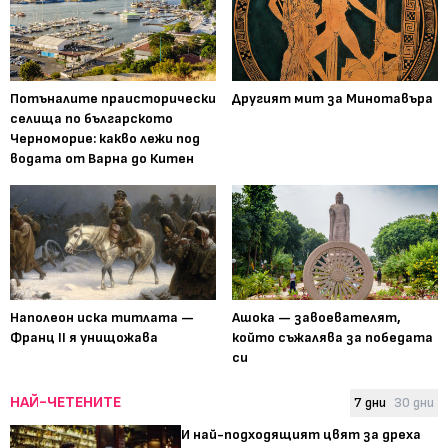
Потъналите праисторически
Другият мит за Минотавъра
селища по българското
Черноморие: какво лежи под
водата от Варна до Китен
Наполеон иска титлата —
Ашока — завоевателят,
Франц II я унищожава
който съжалява за победата
си
НАЙ-ЧЕТЕНИТЕ
7 дни
30 дни
И най-подходящият цвят за дреха