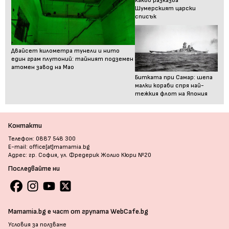
какво разказва
Шумерският царски
списък
Двайсет километра тунели и нито
един грам плутоний: тайният подземен
атомен завод на Мао
Битката при Самар: шепа
малки кораби спря най-
тежкия флот на Япония
Контакти
Телефон: 0887 548 300
E-mail: office[at]mamamia.bg
Адрес: гр. София, ул. Фредерик Жолио Кюри №20
Последвайте ни
Mamamia.bg е част от групата WebCafe.bg
Условия за ползване