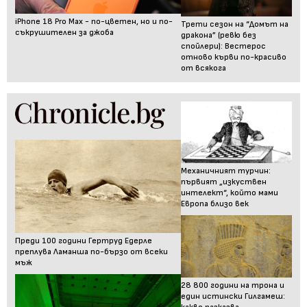
iPhone 18 Pro Max - по-цветен, но и по-
Трети сезон на “Домът на
съкрушителен за джоба
дракона” (ревю без
спойлери): Вестерос
отново кърви по-красиво
от всякога
Механичният турчин:
първият „изкуствен
интелект“, който мами
Европа близо век
Преди 100 години Гертруд Едерле
преплува Ламанша по-бързо от всеки
мъж
28 800 години на трона и
един истински Гилгамеш: