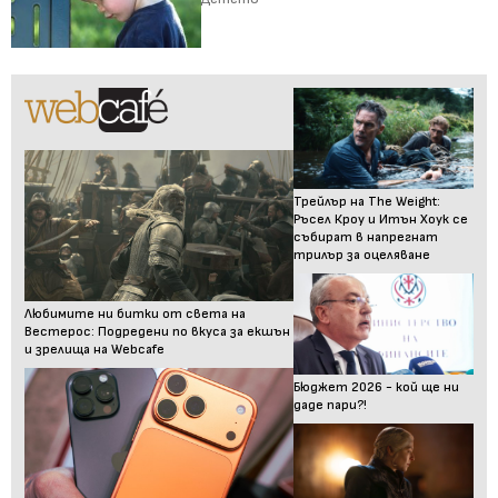
Трейлър на The Weight:
Ръсел Кроу и Итън Хоук се
събират в напрегнат
трилър за оцеляване
Любимите ни битки от света на
Вестерос: Подредени по вкуса за екшън
и зрелища на Webcafe
Бюджет 2026 - кой ще ни
даде пари?!