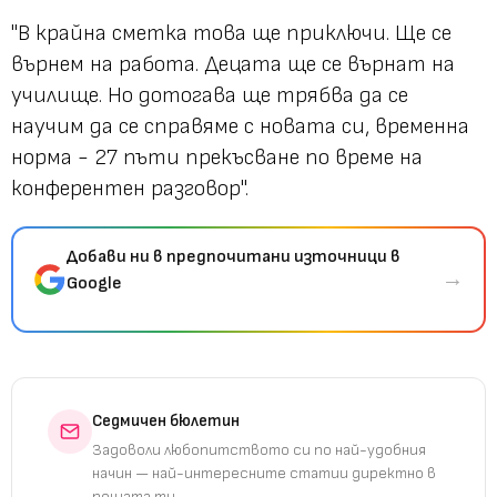
"В крайна сметка това ще приключи. Ще се
върнем на работа. Децата ще се върнат на
училище. Но дотогава ще трябва да се
научим да се справяме с новата си, временна
норма - 27 пъти прекъсване по време на
конферентен разговор".
Добави ни в предпочитани източници в
→
Google
Седмичен бюлетин
Задоволи любопитството си по най-удобния
начин — най-интересните статии директно в
пощата ти.