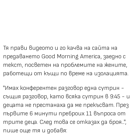
Тя прави видеото и го качва на сайта на
предаването Good Morning America, заедно с
текст, посветен на проблемите на жените,
работещи от къщи по време на изолацията.
"Имах конферентен разговор една сутрин -
същия разговор, като всяка сутрин в 9:45 - и
децата не престанаха да ме прекъсват. През
първите 6 минути преброих 11 въпроса от
трите деца. След това се отказах да броя...",
пише още тя и добавя: