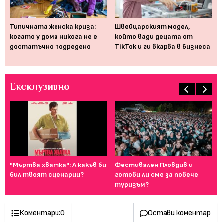
и
Типичната женска криза:
Швейцарският модел,
На
когато у дома никога не е
който вади децата от
де
достатъчно подредено
TikTok и ги вкарва в бизнеса
те
Ексклузивно
ие,
"Мъртва хватка": А какъв би
Фестивален Пловдив и
Ка
бил твоят сценарии?
готови ли сме за повече
сн
туризъм?
Коментари:
0
Остави коментар