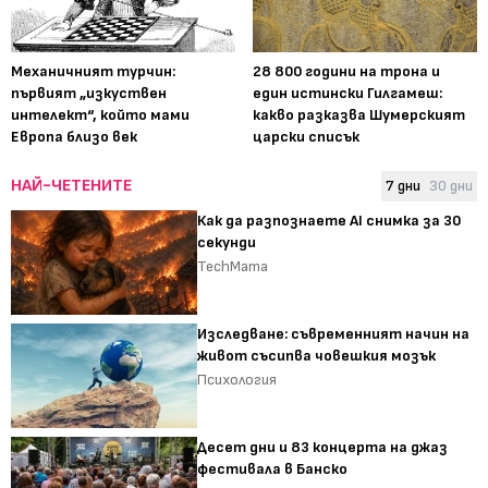
Механичният турчин:
28 800 години на трона и
първият „изкуствен
един истински Гилгамеш:
интелект“, който мами
какво разказва Шумерският
Европа близо век
царски списък
НАЙ-ЧЕТЕНИТЕ
7 дни
30 дни
Как да разпознаете AI снимка за 30
секунди
TechMama
Изследване: съвременният начин на
живот съсипва човешкия мозък
Психология
Десет дни и 83 концерта на джаз
фестивала в Банско