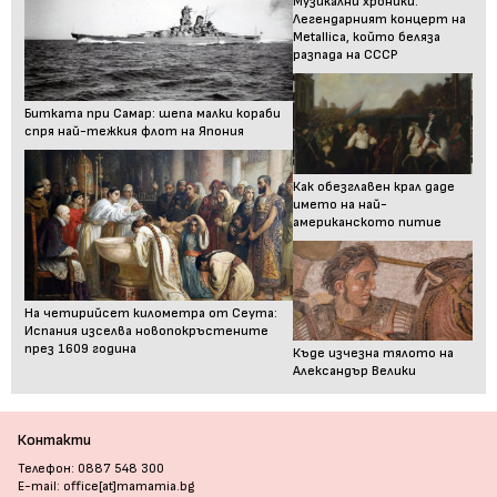
Музикални хроники:
Легендарният концерт на
Metallica, който беляза
разпада на СССР
Битката при Самар: шепа малки кораби
спря най-тежкия флот на Япония
Как обезглавен крал даде
името на най-
американското питие
На четирийсет километра от Сеута:
Испания изселва новопокръстените
през 1609 година
Къде изчезна тялото на
Александър Велики
Контакти
Телефон: 0887 548 300
E-mail: office[at]mamamia.bg