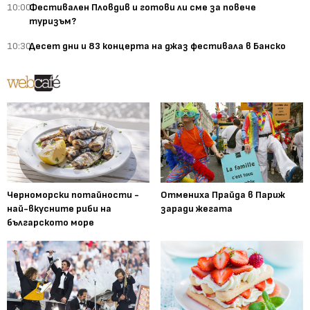
10:00
Фестивален Пловдив и готови ли сме за повече
туризъм?
10:30
Десет дни и 83 концерта на джаз фестивала в Банско
Черноморски потайности -
Отмениха Прайда в Париж
най-вкусните риби на
заради жегата
българското море