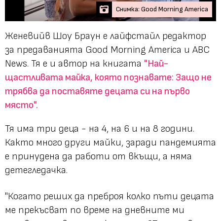
Снимка: Good Morning America
Женевийв Шоу Браун е лайфстайл редактор
за предаванията Good Morning America и ABC
News. Тя е и автор на книгата
"Най-
щастливата майка, която познавате: Защо не
трябва да поставяте децата си на първо
място".
Тя има три деца - на 4, на 6 и на 8 години.
Както много други майки, заради пандемията
е принудена да работи от вкъщи, а няма
детегледачка.
"Когато реших да преброя колко пъти децата
ме прекъсват по време на дневните ми