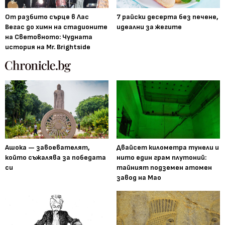
От разбито сърце в Лас
7 райски десерта без печене,
Вегас до химн на стадионите
идеални за жегите
на Световното: Чудната
история на Mr. Brightside
Ашока — завоевателят,
Двайсет километра тунели и
който съжалява за победата
нито един грам плутоний:
си
тайният подземен атомен
завод на Мао