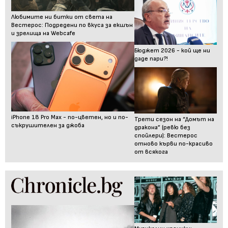
Любимите ни битки от света на
Вестерос: Подредени по вкуса за екшън
и зрелища на Webcafe
Бюджет 2026 - кой ще ни
даде пари?!
iPhone 18 Pro Max - по-цветен, но и по-
Трети сезон на “Домът на
съкрушителен за джоба
дракона” (ревю без
спойлери): Вестерос
отново кърви по-красиво
от всякога