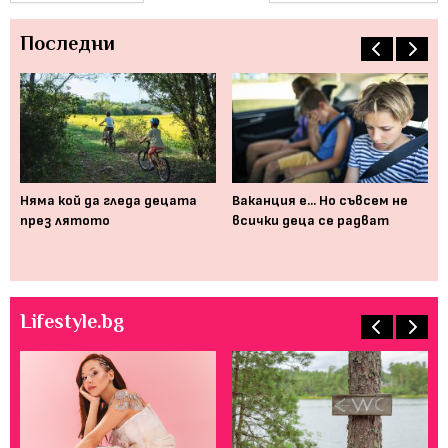
Последни
,
Няма кой да гледа децата
Ваканция е... Но съвсем не
Ка
та
през лятото
всички деца се радват
ви
ак
та
Lifestyle.bg