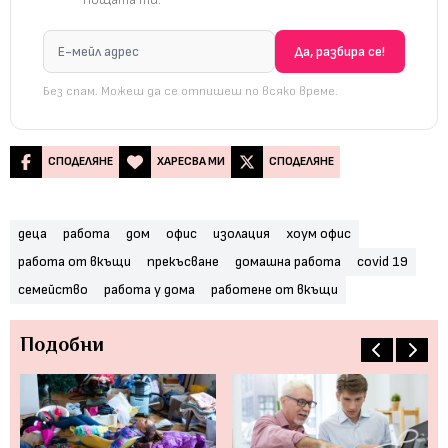
Без спам. Можеш да се отпишеш по всяко време.
СПОДЕЛЯНЕ
ХАРЕСВА МИ
СПОДЕЛЯНЕ
деца
работа
дом
офис
изолация
хоум офис
работа от вкъщи
прекъсване
домашна работа
covid 19
семейство
работа у дома
работене от вкъщи
Подобни