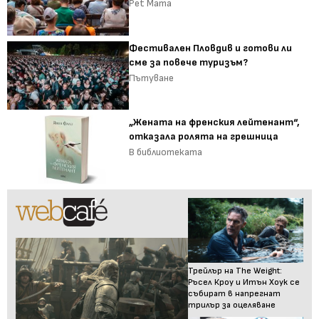
Pet Mama
Фестивален Пловдив и готови ли
сме за повече туризъм?
Пътуване
„Жената на френския лейтенант“,
отказала ролята на грешница
В библиотеката
Трейлър на The Weight:
Ръсел Кроу и Итън Хоук се
събират в напрегнат
трилър за оцеляване