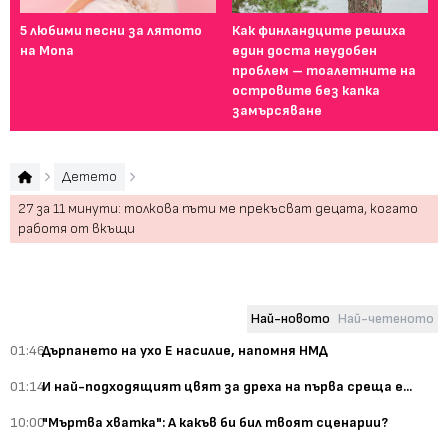
5 любими песни за лятото
Как финландците решиха
5 
на Mona
един доста неудобен
на 
проблем – тоалетните на
островите без капка
замърсяване
Детето
27 за 11 минути: толкова пъти ме прекъсват децата, когато
работя от вкъщи
Най-новото
Най-четеното
01:46
Дърпането на ухо Е насилие, напомня НМД
01:14
И най-подходящият цвят за дреха на първа среща е...
10:00
"Мъртва хватка": А какъв би бил твоят сценарии?