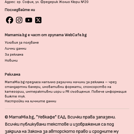
Адрес: гр. София, ул. Фредерик Жолио Кюри №20
Последвайте ни
Mamamia.bg е част от групата WebCafe.bg
Условия за ползване
Лични данни
За реклама
Новини
Реклама
MamaMia.bg предлага напълно различни начини за реклама – чрез
стандартни банери, иновативни формати, спонсорство на
категории, интерактивни игри и PR съобщения. Повече информация
вижте тук
.
Настройки на личните данни
© MamaMia.bg, "Уебкафе" ЕАД. Всички права запазени.
Всички публикувани текстове и изображения са под
закрила на Закона за авторското право и сродните му