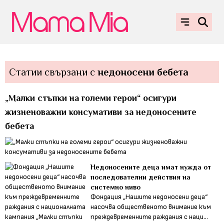
Статии свързани с
недоносени бебета
„Малки стъпки на големи герои“ осигури
жизненоважни консумативи за недоносените
бебета
Недоносените деца имат нужда от
последователни действия на
системно ниво
Фондация „Нашите недоносени деца“
насочва общественото внимание към
преждевременните раждания с наци...