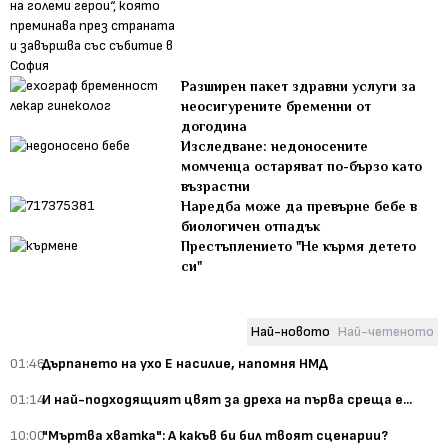
Разширен пакет здравни услуги за
неосигурените бременни от
догодина
Изследване: недоносените
момченца остаряват по-бързо като
възрастни
Наредба може да превърне бебе в
биологичен отпадък
Престъплението "Не кърмя детето
си"
Най-новото
Най-четеното
01:46
Дърпането на ухо Е насилие, напомня НМД
01:14
И най-подходящият цвят за дреха на първа среща е...
10:00
"Мъртва хватка": А какъв би бил твоят сценарии?