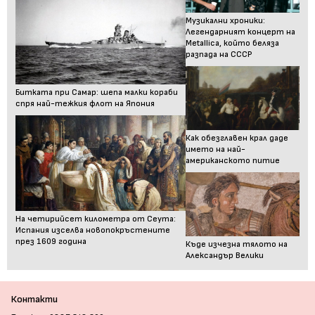
Музикални хроники:
Легендарният концерт на
Metallica, който беляза
разпада на СССР
Битката при Самар: шепа малки кораби
спря най-тежкия флот на Япония
Как обезглавен крал даде
името на най-
американското питие
На четирийсет километра от Сеута:
Испания изселва новопокръстените
през 1609 година
Къде изчезна тялото на
Александър Велики
Контакти