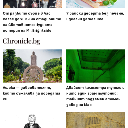
От разбито сърце в Лас
7 райски десерта без печене,
Вегас до химн на стадионите
идеални за жегите
на Световното: Чудната
история на Mr. Brightside
Ашока — завоевателят,
Двайсет километра тунели и
който съжалява за победата
нито един грам плутоний:
си
тайният подземен атомен
завод на Мао