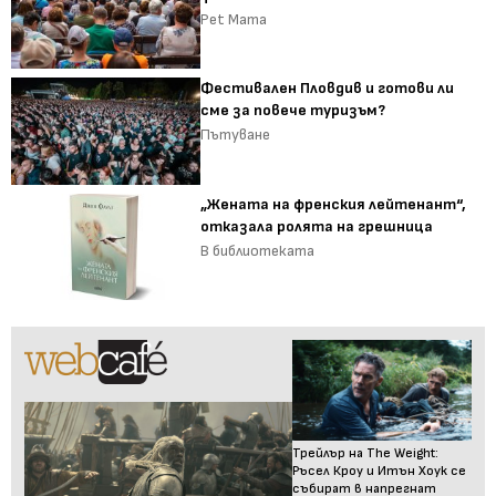
Pet Mama
Фестивален Пловдив и готови ли
сме за повече туризъм?
Пътуване
„Жената на френския лейтенант“,
отказала ролята на грешница
В библиотеката
Трейлър на The Weight:
Ръсел Кроу и Итън Хоук се
събират в напрегнат