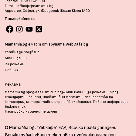
Телефон: 0887 548 300
E-mail: office[at]mamamia.bg
Адрес: гр. София, ул. Фредерик Жолио Кюри №20
Последвайте ни
Mamamia.bg е част от групата WebCafe.bg
Условия за ползване
Лични данни
За реклама
Новини
Реклама
MamaMia.bg предлага напълно различни начини за реклама – чрез
стандартни банери, иновативни формати, спонсорство на
категории, интерактивни игри и PR съобщения. Повече информация
вижте тук
.
Настройки на личните данни
© MamaMia.bg, "Уебкафе" ЕАД. Всички права запазени.
Всички публикувани текстове и изображения са под