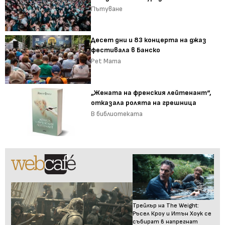
Пътуване
Десет дни и 83 концерта на джаз
фестивала в Банско
Pet Mama
„Жената на френския лейтенант“,
отказала ролята на грешница
В библиотеката
Трейлър на The Weight:
Ръсел Кроу и Итън Хоук се
събират в напрегнат