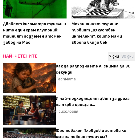
Двайсет километра тунели и
Механичният турчин:
нито един грам плутоний:
първият „изкуствен
тайният подземен атомен
интелект“, който мами
завод на Мао
Европа близо век
НАЙ-ЧЕТЕНИТЕ
7 дни
30 дни
Как да разпознаете AI снимка за 30
секунди
TechMama
И най-подходящият цвят за дреха
на първа среща е...
Психология
Фестивален Пловдив и готови ли
сме за повече туризъм?