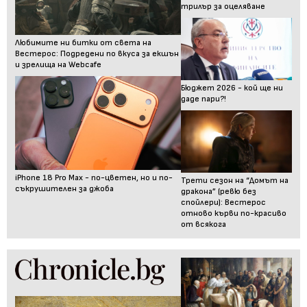
трилър за оцеляване
Любимите ни битки от света на
Вестерос: Подредени по вкуса за екшън
и зрелища на Webcafe
Бюджет 2026 - кой ще ни
даде пари?!
iPhone 18 Pro Max - по-цветен, но и по-
Трети сезон на “Домът на
съкрушителен за джоба
дракона” (ревю без
спойлери): Вестерос
отново кърви по-красиво
от всякога