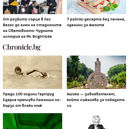
От разбито сърце в Лас
7 райски десерта без печене,
Вегас до химн на стадионите
идеални за жегите
на Световното: Чудната
история на Mr. Brightside
Преди 100 години Гертруд
Ашока — завоевателят,
Едерле преплува Ламанша по-
който съжалява за победата
бързо от всеки мъж
си