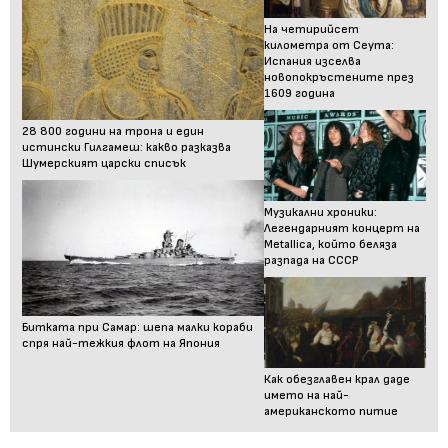
На четирийсет
километра от Сеута:
Испания изселва
новопокръстените през
1609 година
28 800 години на трона и един
истински Гилгамеш: какво разказва
Шумерският царски списък
Музикални хроники:
Легендарният концерт на
Metallica, който беляза
разпада на СССР
Битката при Самар: шепа малки кораби
спря най-тежкия флот на Япония
Как обезглавен крал даде
името на най-
американското питие