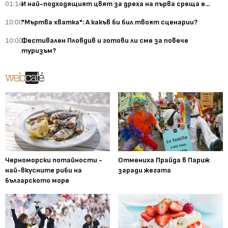
01:14
И най-подходящият цвят за дреха на първа среща е...
10:00
"Мъртва хватка": А какъв би бил твоят сценарии?
10:00
Фестивален Пловдив и готови ли сме за повече
туризъм?
Черноморски потайности -
Отмениха Прайда в Париж
най-вкусните риби на
заради жегата
българското море