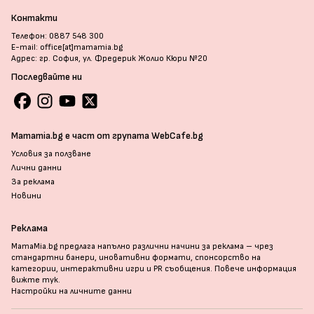
Контакти
Телефон: 0887 548 300
E-mail: office[at]mamamia.bg
Адрес: гр. София, ул. Фредерик Жолио Кюри №20
Последвайте ни
Mamamia.bg е част от групата WebCafe.bg
Условия за ползване
Лични данни
За реклама
Новини
Реклама
MamaMia.bg предлага напълно различни начини за реклама – чрез
стандартни банери, иновативни формати, спонсорство на
категории, интерактивни игри и PR съобщения. Повече информация
вижте тук
.
Настройки на личните данни