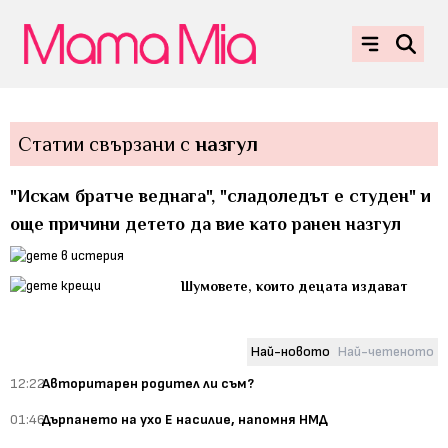
Статии свързани с
назгул
"Искам братче веднага", "сладоледът е студен" и
още причини детето да вие като ранен назгул
Шумовете, които децата издават
Най-новото
Най-четеното
12:22
Авторитарен родител ли съм?
01:46
Дърпането на ухо Е насилие, напомня НМД