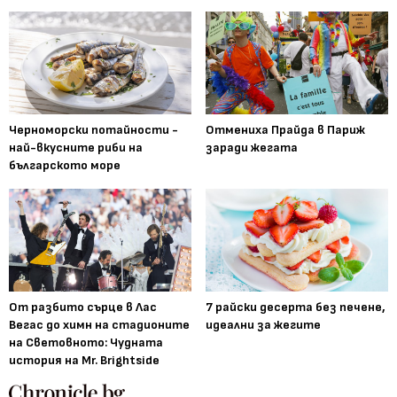
Черноморски потайности -
Отмениха Прайда в Париж
най-вкусните риби на
заради жегата
българското море
От разбито сърце в Лас
7 райски десерта без печене,
Вегас до химн на стадионите
идеални за жегите
на Световното: Чудната
история на Mr. Brightside