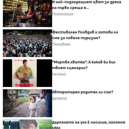
И най-подходящият цвят за дреха
на първа среща е...
Психология
Фестивален Пловдив и готови ли
сме за повече туризъм?
Пътуване
"Мъртва хватка": А какъв би бил
твоят сценарии?
На кино
Авторитарен родител ли съм?
Детето
Дърпането на ухо Е насилие, напомня
НМД