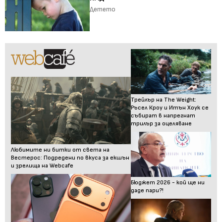
Детето
Трейлър на The Weight:
Ръсел Кроу и Итън Хоук се
събират в напрегнат
трилър за оцеляване
Любимите ни битки от света на
Вестерос: Подредени по вкуса за екшън
и зрелища на Webcafe
Бюджет 2026 - кой ще ни
даде пари?!