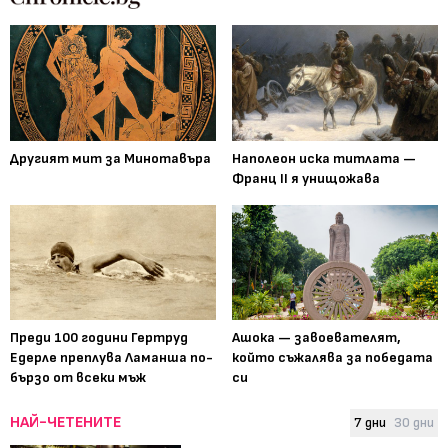
Другият мит за Минотавъра
Наполеон иска титлата —
Франц II я унищожава
Преди 100 години Гертруд
Ашока — завоевателят,
Едерле преплува Ламанша по-
който съжалява за победата
бързо от всеки мъж
си
НАЙ-ЧЕТЕНИТЕ
7 дни
30 дни