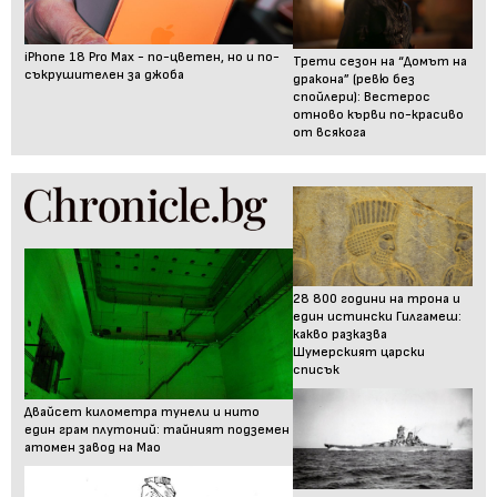
iPhone 18 Pro Max - по-цветен, но и по-
Трети сезон на “Домът на
съкрушителен за джоба
дракона” (ревю без
спойлери): Вестерос
отново кърви по-красиво
от всякога
28 800 години на трона и
един истински Гилгамеш:
какво разказва
Шумерският царски
списък
Двайсет километра тунели и нито
един грам плутоний: тайният подземен
атомен завод на Мао