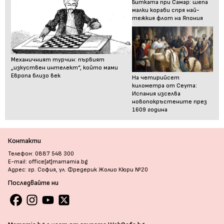
Битката при Самар: шепа
малки кораби спря най-
тежкия флот на Япония
Механичният турчин: първият
„изкуствен интелект“, който мами
Европа близо век
На четирийсет
километра от Сеута:
Испания изселва
новопокръстените през
1609 година
Контакти
Телефон: 0887 548 300
E-mail: office[at]mamamia.bg
Адрес: гр. София, ул. Фредерик Жолио Кюри №20
Последвайте ни