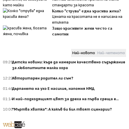
стандарти за красота
Колко "струва" една красива жена?
Цената на красотата не е написана на
етикета
Защо красивите жени често са
самотни
Най-новото
Най-четеното
09:28
Детски новини: къде да намерим качествено съдържание
за любопитните малки хора
12:22
Авторитарен родител ли съм?
01:46
Дърпането на ухо Е насилие, напомня НМД
01:14
И най-подходящият цвят за дреха на първа среща е...
10:00
"Мъртва хватка": А какъв би бил твоят сценарии?