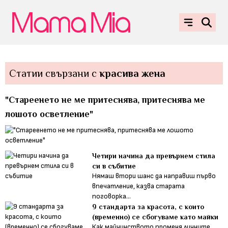
Статии свързани с
красива жена
"Стареенето не ме притеснява, притеснява ме
лошото осветление"
Четири начина да превърнем стила
си в събитие
Нямаш втори шанс да направиш първо
впечатление, казва старата
поговорка...
9 стандарта за красота, с които
(временно) се сбогуваме като майки
Как майчинството променя личните