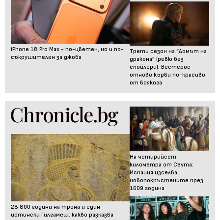
iPhone 18 Pro Max - по-цветен, но и по-
Трети сезон на “Домът на
съкрушителен за джоба
дракона” (ревю без
спойлери): Вестерос
отново кърви по-красиво
от всякога
На четирийсет
километра от Сеута:
Испания изселва
новопокръстените през
1609 година
28 800 години на трона и един
истински Гилгамеш: какво разказва