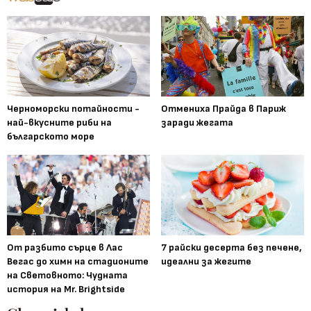
Черноморски потайности -
Отмениха Прайда в Париж
най-вкусните риби на
заради жегата
българското море
От разбито сърце в Лас
7 райски десерта без печене,
Вегас до химн на стадионите
идеални за жегите
на Световното: Чудната
история на Mr. Brightside