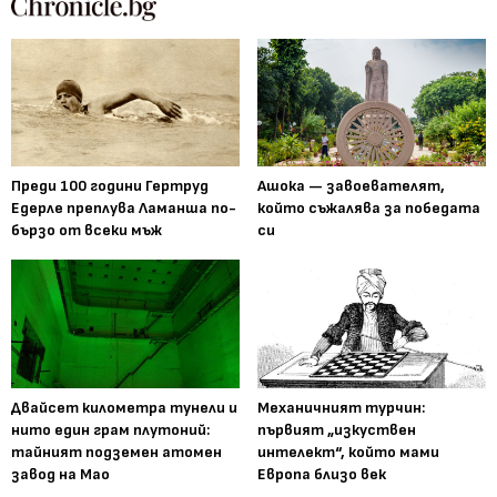
Преди 100 години Гертруд
Ашока — завоевателят,
Едерле преплува Ламанша по-
който съжалява за победата
бързо от всеки мъж
си
Двайсет километра тунели и
Механичният турчин:
нито един грам плутоний:
първият „изкуствен
тайният подземен атомен
интелект“, който мами
завод на Мао
Европа близо век