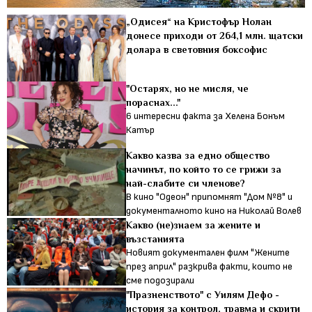
„Одисея“ на Кристофър Нолан
донесе приходи от 264,1 млн. щатски
долара в световния боксофис
"Остарях, но не мисля, че
пораснах..."
6 интересни факта за Хелена Бонъм
Катър
Какво казва за едно общество
начинът, по който то се грижи за
най-слабите си членове?
В кино "Одеон" припомнят "Дом №8" и
документалното кино на Николай Волев
Какво (не)знаем за жените и
възстанията
Новият документален филм "Жените
през април" разкрива факти, които не
сме подозирали
"Празненството" с Уилям Дефо -
история за контрол, травма и скрити