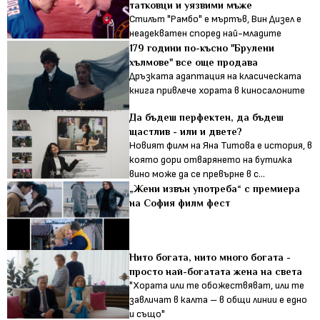
татковци и уязвими мъже
Стилът "Рамбо" е мъртъв, Вин Дизел е
неадекватен според най-младите
179 години по-късно "Брулени
хълмове" все още продава
Дръзката адаптация на класическата
книга привлече хората в киносалоните
Да бъдеш перфектен, да бъдеш
щастлив - или и двете?
Новият филм на Яна Титова е история, в
която дори отварянето на бутилка
вино може да се превърне в с...
„Жени извън употреба“ с премиера
на София филм фест
Нито богата, нито много богата -
просто най-богатата жена на света
"Хората или те обожествяват, или те
завличат в калта – в общи линии е едно
и също"