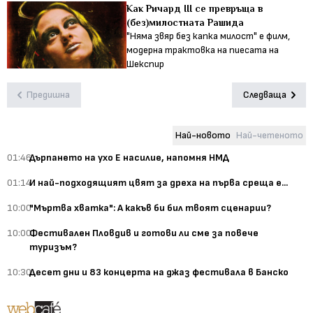
Как Ричард III се превръща в
(без)милостната Рашида
"Няма звяр без капка милост" е филм,
модерна трактовка на пиесата на
Шекспир
Предишна
Следваща
Най-новото
Най-четеното
01:46
Дърпането на ухо Е насилие, напомня НМД
01:14
И най-подходящият цвят за дреха на първа среща е...
10:00
"Мъртва хватка": А какъв би бил твоят сценарии?
10:00
Фестивален Пловдив и готови ли сме за повече
туризъм?
10:30
Десет дни и 83 концерта на джаз фестивала в Банско