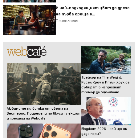
И най-подходящият цвят за дреха
на първа среща е...
Психология
Трейлър на The Weight:
Ръсел Кроу и Итън Хоук се
събират в напрегнат
трилър за оцеляване
Любимите ни битки от света на
Вестерос: Подредени по вкуса за екшън
и зрелища на Webcafe
Бюджет 2026 - кой ще ни
даде пари?!