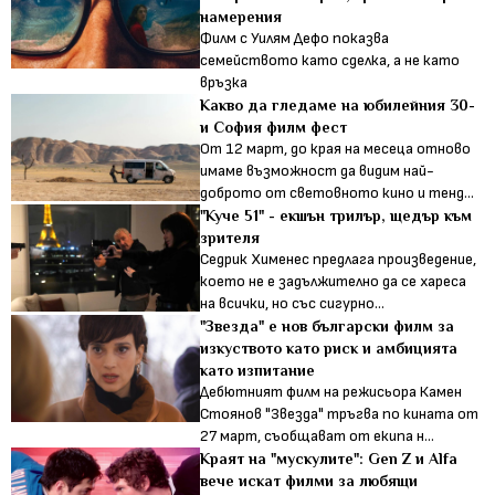
намерения
Филм с Уилям Дефо показва
семейството като сделка, а не като
връзка
Какво да гледаме на юбилейния 30-
и София филм фест
От 12 март, до края на месеца отново
имаме възможност дa видим най-
доброто от световното кино и тенд...
"Куче 51" - екшън трилър, щедър към
зрителя
Седрик Хименес предлага произведение,
което не е задължително да се хареса
на всички, но със сигурно...
"Звезда" е нов български филм за
изкуството като риск и амбицията
като изпитание
Дебютният филм на режисьора Камен
Стоянов "Звезда" тръгва по кината от
27 март, съобщават от екипа н...
Краят на "мускулите": Gen Z и Alfa
вече искат филми за любящи