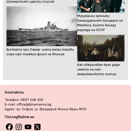
Шумерският царски списък
Музикални хроники:
Легендарният концерт на
Metallica, който беляза
разпада на СССР
Битката при Самар: шепа малки кораби
спря най-тежкия флот на Япония
Как обезглавен крал даде
името на най-
американското питие
Контакти
Телефон: 0887 548 300
E-mail: office[at]mamamia.bg
Адрес: гр. София, ул. Фредерик Жолио Кюри №20
Последвайте ни