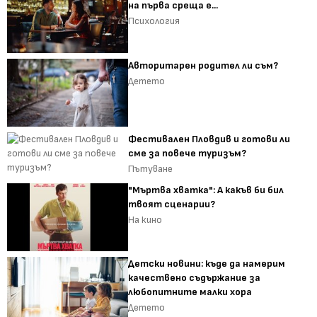
на първа среща е...
Психология
Авторитарен родител ли съм?
Детето
Фестивален Пловдив и готови ли
сме за повече туризъм?
Пътуване
"Мъртва хватка": А какъв би бил
твоят сценарии?
На кино
Детски новини: къде да намерим
качествено съдържание за
любопитните малки хора
Детето