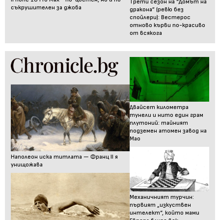
Трети сезон на “Домът на
съкрушителен за джоба
дракона” (ревю без
спойлери): Вестерос
отново кърви по-красиво
от всякога
Двайсет километра
тунели и нито един грам
плутоний: тайният
подземен атомен завод на
Мао
Наполеон иска титлата — Франц II я
унищожава
Механичният турчин:
първият „изкуствен
интелект“, който мами