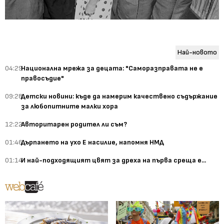
Най-новото
04:29
Национална мрежа за децата: "Саморазправата не е
правосъдие"
09:28
Детски новини: къде да намерим качествено съдържание
за любопитните малки хора
12:22
Авторитарен родител ли съм?
01:46
Дърпането на ухо Е насилие, напомня НМД
01:14
И най-подходящият цвят за дреха на първа среща е...