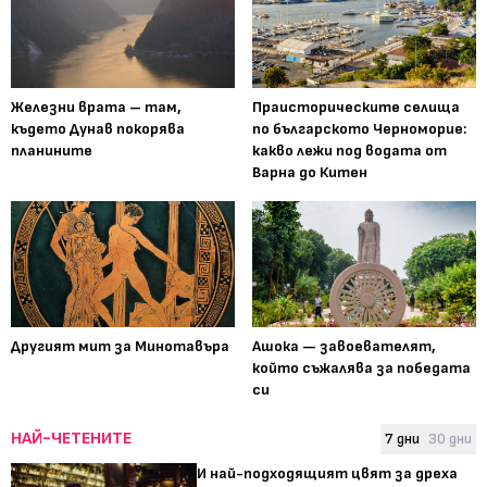
Железни врата – там,
Праисторическите селища
където Дунав покорява
по българското Черноморие:
планините
какво лежи под водата от
Варна до Китен
Другият мит за Минотавъра
Ашока — завоевателят,
който съжалява за победата
си
НАЙ-ЧЕТЕНИТЕ
7 дни
30 дни
И най-подходящият цвят за дреха