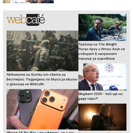
Трейлър на The Weight:
Ръсел Кроу и Итън Хоук се
събират в напрегнат
трилър за оцеляване
Любимите ни битки от света на
Вестерос: Подредени по вкуса за екшън
и зрелища на Webcafe
Бюджет 2026 - кой ще ни
даде пари?!
iPhone 18 Pro Max - по-цветен, но и по-