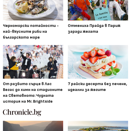
Черноморски потайности -
Отмениха Прайда в Париж
най-вкусните риби на
заради жегата
българското море
От разбито сърце в Лас
7 райски десерта без печене,
Вегас до химн на стадионите
идеални за жегите
на Световното: Чудната
история на Mr. Brightside