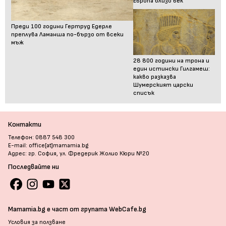
Европа близо век
Преди 100 години Гертруд Едерле
преплува Ламанша по-бързо от всеки
мъж
28 800 години на трона и
един истински Гилгамеш:
какво разказва
Шумерският царски
списък
Контакти
Телефон: 0887 548 300
E-mail: office[at]mamamia.bg
Адрес: гр. София, ул. Фредерик Жолио Кюри №20
Последвайте ни
Mamamia.bg е част от групата WebCafe.bg
Условия за ползване