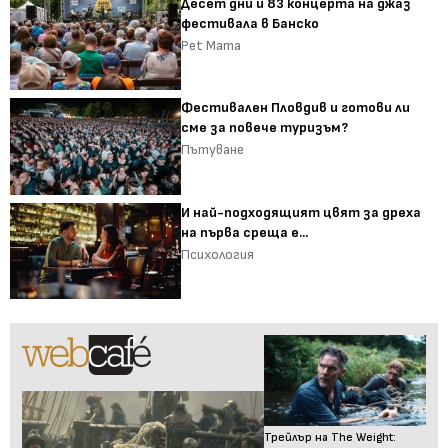
Десет дни и 83 концерта на джаз
фестивала в Банско
Pet Mama
Фестивален Пловдив и готови ли
сме за повече туризъм?
Пътуване
И най-подходящият цвят за дреха
на първа среща е...
Психология
Трейлър на The Weight: