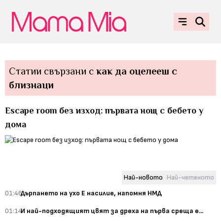
Статии свързани с
как да оцелееш с
близнаци
Еscape room без изход: първата нощ с бебето у
дома
Най-новото
Най-четеното
01:46
Дърпането на ухо Е насилие, напомня НМД
01:14
И най-подходящият цвят за дреха на първа среща е...