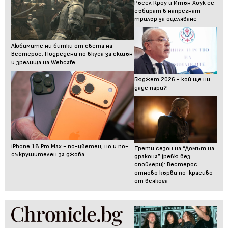
Ръсел Кроу и Итън Хоук се
събират в напрегнат
трилър за оцеляване
Любимите ни битки от света на
Вестерос: Подредени по вкуса за екшън
и зрелища на Webcafe
Бюджет 2026 - кой ще ни
даде пари?!
iPhone 18 Pro Max - по-цветен, но и по-
Трети сезон на “Домът на
съкрушителен за джоба
дракона” (ревю без
спойлери): Вестерос
отново кърви по-красиво
от всякога