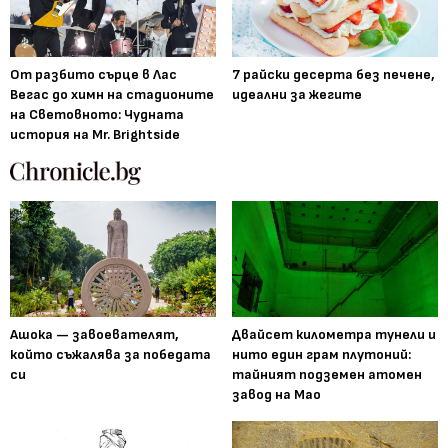
От разбито сърце в Лас
7 райски десерта без печене,
Вегас до химн на стадионите
идеални за жегите
на Световното: Чудната
история на Mr. Brightside
Ашока — завоевателят,
Двайсет километра тунели и
който съжалява за победата
нито един грам плутоний:
си
тайният подземен атомен
завод на Мао