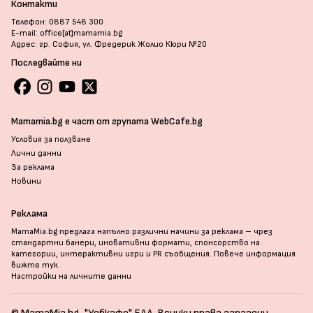
Контакти
Телефон: 0887 548 300
E-mail: office[at]mamamia.bg
Адрес: гр. София, ул. Фредерик Жолио Кюри №20
Последвайте ни
Mamamia.bg е част от групата WebCafe.bg
Условия за ползване
Лични данни
За реклама
Новини
Реклама
MamaMia.bg предлага напълно различни начини за реклама – чрез
стандартни банери, иновативни формати, спонсорство на
категории, интерактивни игри и PR съобщения. Повече информация
вижте тук
.
Настройки на личните данни