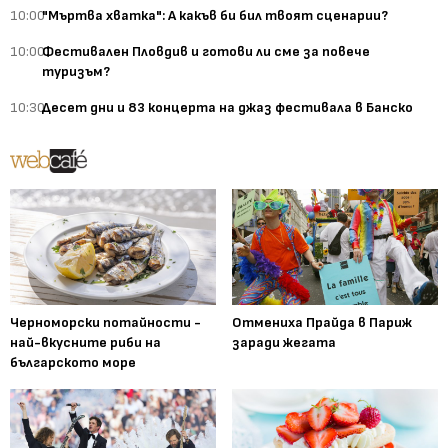
10:00
"Мъртва хватка": А какъв би бил твоят сценарии?
10:00
Фестивален Пловдив и готови ли сме за повече
туризъм?
10:30
Десет дни и 83 концерта на джаз фестивала в Банско
Черноморски потайности -
Отмениха Прайда в Париж
най-вкусните риби на
заради жегата
българското море