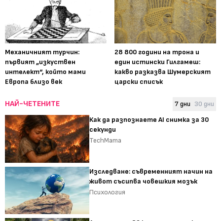
Механичният турчин:
28 800 години на трона и
първият „изкуствен
един истински Гилгамеш:
интелект“, който мами
какво разказва Шумерският
Европа близо век
царски списък
НАЙ-ЧЕТЕНИТЕ
7 дни
30 дни
Как да разпознаете AI снимка за 30
секунди
TechMama
Изследване: съвременният начин на
живот съсипва човешкия мозък
Психология