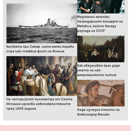
Музикални хроники:
Легендарният концерт на
Metallica, който беляза
разпада на СССР
Битката при Самар: шепа малки кораби
спря най-тежкия флот на Япония
Как обезглавен крал даде
името на най-
американското питие
На четирийсет километра от Сеута:
Испания изселва новопокръстените
през 1609 година
Къде изчезна тялото на
Александър Велики