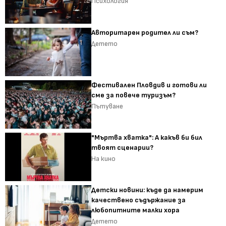
Психология
Авторитарен родител ли съм?
Детето
Фестивален Пловдив и готови ли
сме за повече туризъм?
Пътуване
"Мъртва хватка": А какъв би бил
твоят сценарии?
На кино
Детски новини: къде да намерим
качествено съдържание за
любопитните малки хора
Детето