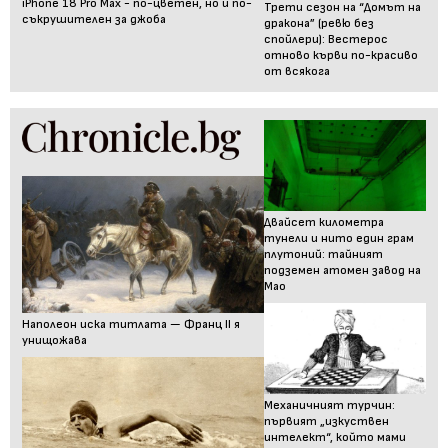
iPhone 18 Pro Max - по-цветен, но и по-
Трети сезон на “Домът на
съкрушителен за джоба
дракона” (ревю без
спойлери): Вестерос
отново кърви по-красиво
от всякога
Двайсет километра
тунели и нито един грам
плутоний: тайният
подземен атомен завод на
Мао
Наполеон иска титлата — Франц II я
унищожава
Механичният турчин:
първият „изкуствен
интелект“, който мами