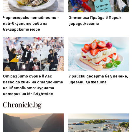
Черноморски потайности -
Отмениха Прайда в Париж
най-вкусните риби на
заради жегата
българското море
От разбито сърце в Лас
7 райски десерта без печене,
Вегас до химн на стадионите
идеални за жегите
на Световното: Чудната
история на Mr. Brightside