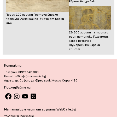
Европа близо век
Преди 100 години Гертруд Едерле
преплува Ламанша по-бързо от всеки
мъж
28 800 години на трона и
един истински Гилгамеш:
какво разказва
Шумерският царски
списък
Контакти
Телефон: 0887 548 300
E-mail: office[at]mamamia.bg
Адрес: гр. София, ул. Фредерик Жолио Кюри №20
Последвайте ни
Mamamia.bg е част от групата WebCafe.bg
Условия за ползване