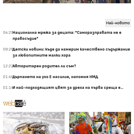
Най-новото
04:29
Национална мрежа за децата: "Саморазправата не е
правосъдие"
09:28
Детски новини: къде да намерим качествено съдържание
за любопитните малки хора
12:22
Авторитарен родител ли съм?
01:46
Дърпането на ухо Е насилие, напомня НМД
01:14
И най-подходящият цвят за дреха на първа среща е...