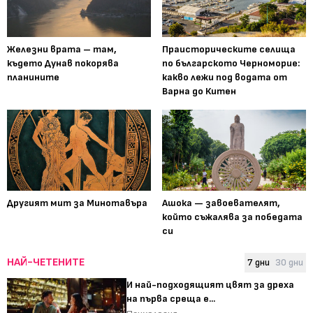
Железни врата – там,
Праисторическите селища
където Дунав покорява
по българското Черноморие:
планините
какво лежи под водата от
Варна до Китен
Другият мит за Минотавъра
Ашока — завоевателят,
който съжалява за победата
си
НАЙ-ЧЕТЕНИТЕ
7 дни
30 дни
И най-подходящият цвят за дреха
на първа среща е...