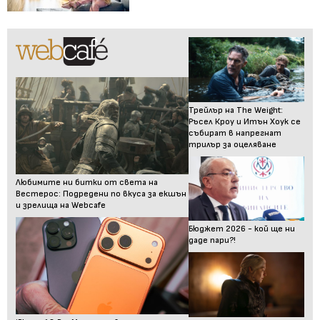
Трейлър на The Weight:
Ръсел Кроу и Итън Хоук се
събират в напрегнат
трилър за оцеляване
Любимите ни битки от света на
Вестерос: Подредени по вкуса за екшън
и зрелища на Webcafe
Бюджет 2026 - кой ще ни
даде пари?!