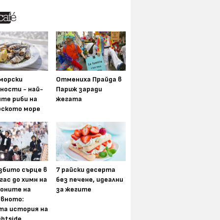
морски
Отмениха Прайда в
ности - най-
Париж заради
ите риби на
жегата
рското море
збито сърце в
7 райски десерта
гас до химн на
без печене, идеални
оните на
за жегите
вното:
та история на
ghtside