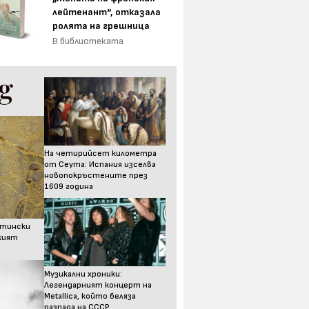
лейтенант“, отказала
ролята на грешница
В библиотеката
На четирийсет километра
от Сеута: Испания изселва
новопокръстените през
1609 година
стински
ският
Музикални хроники:
Легендарният концерт на
Metallica, който беляза
разпада на СССР