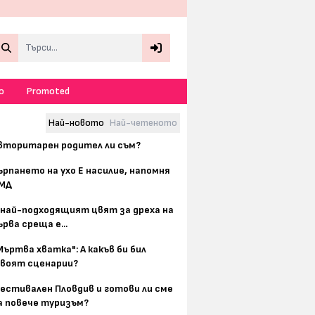
Search
о
Promoted
Най-новото
Най-четеното
вторитарен родител ли съм?
ърпането на ухо Е насилие, напомня
МД
 най-подходящият цвят за дреха на
ърва среща е...
Мъртва хватка": А какъв би бил
воят сценарии?
естивален Пловдив и готови ли сме
а повече туризъм?