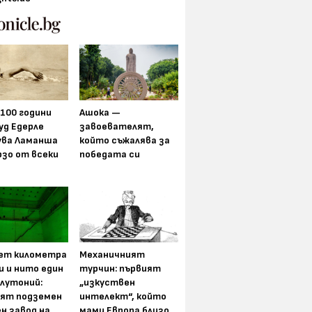
 100 години
Ашока —
уд Едерле
завоевателят,
ува Ламанша
който съжалява за
рзо от всеки
победата си
ет километра
Механичният
и и нито един
турчин: първият
плутоний:
„изкуствен
ят подземен
интелект“, който
н завод на
мами Европа близо