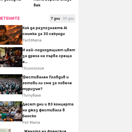
век
ЧЕТЕНИТЕ
7 дни
30 дни
Как да разпознаете AI
снимка за 30 секунди
TechMama
И най-подходящият цвят
за дреха на първа среща
е...
Психология
Фестивален Пловдив и
готови ли сме за повече
туризъм?
Пътуване
Десет дни и 83 концерта
на джаз фестивала в
Банско
Pet Mama
„Жената на френския