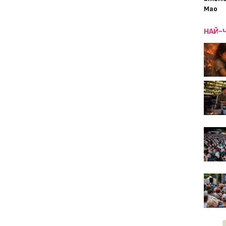
Мао
НАЙ-