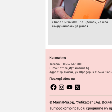
iPhone 18 Pro Max - по-цветен, но и по-
съкрушителен за джоба
Контакти
Телефон: 0887 548 300
E-mail: office[at]mamamia.bg
Адрес: гр. София, ул. Фредерик Жолио Кюр
Последвайте ни
© MamaMia.bg, "Уебкафе" ЕАД. Всичк
авторското право и сродните му п