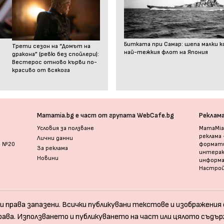
Битката при Самар: шепа малки к
Трети сезон на “Домът на
най-тежкия флот на Япония
дракона” (ревю без спойлери):
Вестерос отново кърви по-
красиво от всякога
Mamamia.bg е част от групата WebCafe.bg
Реклам
Условия за ползване
MamaMia.
реклама
Лични данни
и №20
формати
За реклама
интерак
Новини
информ
Настрой
и права запазени. Всички публикувани текстове и изображения с
рава. Използването и публикуването на част или цялото съдър