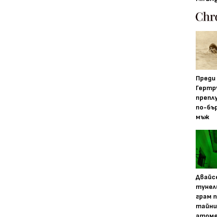
Преди
Гертр
препл
по-бъ
мъж
Двайс
тунел
грам 
тайни
атоме