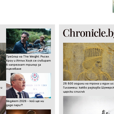
Трейлър на The Weight: Ръсел
Кроу и Итън Хоук се събират
в напрегнат трилър за
оцеляване
28 800 години на трона и един и
 и
Гилгамеш: какво разказва Шумер
царски списък
Бюджет 2026 - кой ще ни
даде пари?!