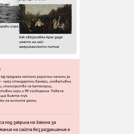
ораби спря
Как обезглавен крал даде
името на най-
американското питие
а
bg предлага напълно различни начини за
 – чрез стандартни банери, иновативни
, спонсорство на категории,
тивни игри и PR съобщения. Повече
ация
вижте тук
.
ки на личните данни
а под закрила на Закона за
жание на сайта без разрешение е