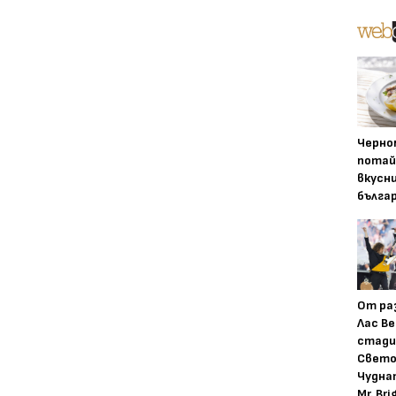
Черно
потай
вкусн
бълга
От ра
Лас Ве
стади
Свето
Чудна
Mr. Bri