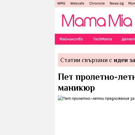
WMG
Webcafe
Chronicle
News.bg
Mon
Майчинство
TechMama
Детет
Статии свързани с
идеи з
Пет пролетно-лет
маникюр