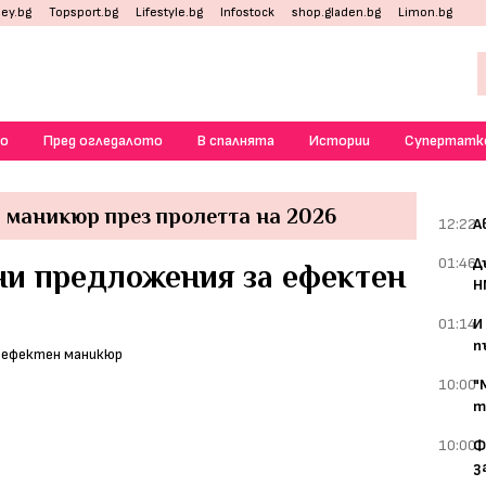
ey.bg
Topsport.bg
Lifestyle.bg
Infostock
shop.gladen.bg
Limon.bg
о
Пред огледалото
В спалнята
Истории
Супертатк
а маникюр през пролетта на 2026
12:22
А
01:46
Д
ни предложения за ефектен
Н
01:14
И
п
10:00
"
т
10:00
Ф
з