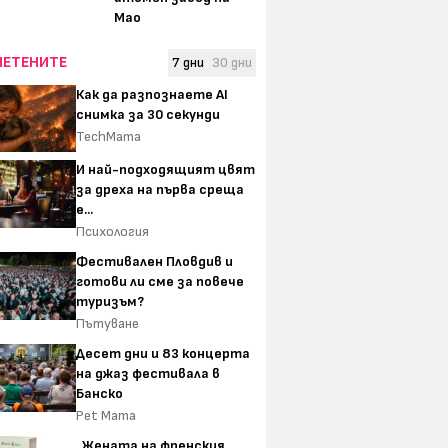
Мао
ЧЕТЕНИТЕ
7 дни
30 дни
Как да разпознаете AI
снимка за 30 секунди
TechMama
И най-подходящият цвят
за дреха на първа среща
е...
Психология
Фестивален Пловдив и
готови ли сме за повече
туризъм?
Пътуване
Десет дни и 83 концерта
на джаз фестивала в
Банско
Pet Mama
„Жената на френския