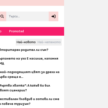
Search
о
Promoted
Най-новото
Най-четеното
вторитарен родител ли съм?
ърпането на ухо Е насилие, напомня
МД
 най-подходящият цвят за дреха на
ърва среща е...
Мъртва хватка": А какъв би бил
воят сценарии?
естивален Пловдив и готови ли сме
а повече туризъм?