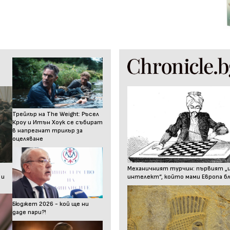
Трейлър на The Weight: Ръсел
Кроу и Итън Хоук се събират
в напрегнат трилър за
оцеляване
Механичният турчин: първият „
 и
интелект“, който мами Европа бл
Бюджет 2026 - кой ще ни
даде пари?!