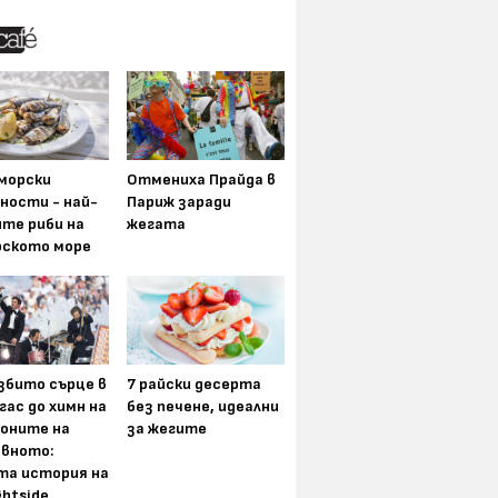
морски
Отмениха Прайда в
ности - най-
Париж заради
ите риби на
жегата
рското море
збито сърце в
7 райски десерта
гас до химн на
без печене, идеални
оните на
за жегите
вното:
та история на
ghtside