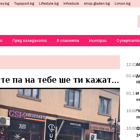
ey.bg
Topsport.bg
Lifestyle.bg
Infostock
shop.gladen.bg
Limon.bg
о
Пред огледалото
В спалнята
Истории
Супертатк
12:22
А
01:46
Д
 те па на тебе ше ти кажат...
Н
01:14
И
п
10:00
"
т
10:00
Ф
з