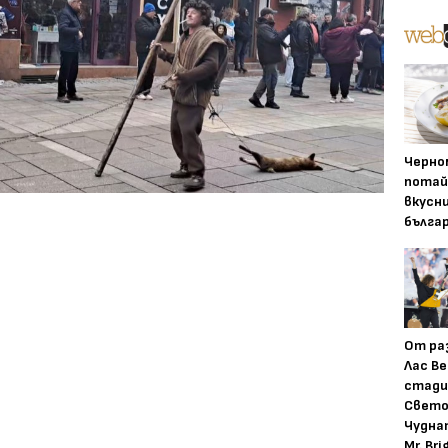
Черно
потай
вкусн
бълга
От ра
Лас Ве
стади
Свето
Чудна
Mr. Bri