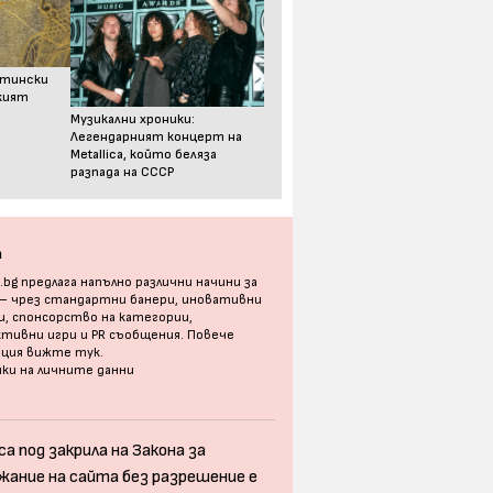
стински
ският
Музикални хроники:
Легендарният концерт на
Metallica, който беляза
разпада на СССР
а
bg предлага напълно различни начини за
 – чрез стандартни банери, иновативни
, спонсорство на категории,
тивни игри и PR съобщения. Повече
ация
вижте тук
.
ки на личните данни
а под закрила на Закона за
жание на сайта без разрешение е