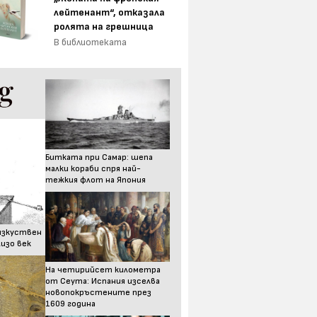
лейтенант“, отказала
ролята на грешница
В библиотеката
Битката при Самар: шепа
малки кораби спря най-
тежкия флот на Япония
изкуствен
изо век
На четирийсет километра
от Сеута: Испания изселва
новопокръстените през
1609 година