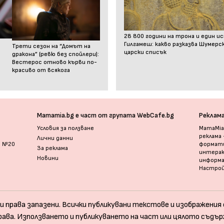
28 800 години на трона и един и
Гилгамеш: какво разказва Шумер
Трети сезон на “Домът на
царски списък
дракона” (ревю без спойлери):
Вестерос отново кърви по-
красиво от всякога
Mamamia.bg е част от групата WebCafe.bg
Реклам
Условия за ползване
MamaMia.
реклама
Лични данни
и №20
формати
За реклама
интерак
Новини
информ
Настрой
и права запазени. Всички публикувани текстове и изображения с
рава. Използването и публикуването на част или цялото съдър