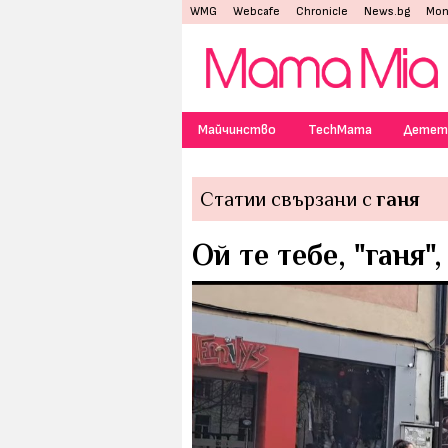
WMG
Webcafe
Chronicle
News.bg
Mon
Майчинство
TechMama
Детет
Статии свързани с
ганя
Ой те тебе, "ганя",