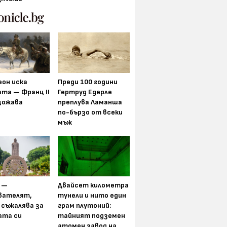
еон иска
Преди 100 години
та — Франц II
Гертруд Едерле
щожава
преплува Ламанша
по-бързо от всеки
мъж
 —
Двайсет километра
вателят,
тунели и нито един
 съжалява за
грам плутоний:
ата си
тайният подземен
атомен завод на