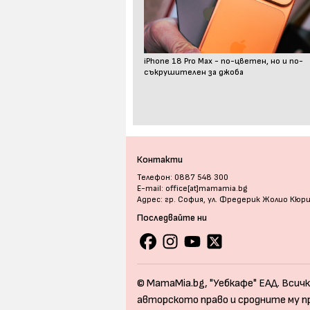
iPhone 18 Pro Max - по-цветен, но и по-
съкрушителен за джоба
Контакти
Телефон: 0887 548 300
E-mail: office[at]mamamia.bg
Адрес: гр. София, ул. Фредерик Жолио Кюр
Последвайте ни
© MamaMia.bg, "Уебкафе" ЕАД. Всичк
авторското право и сродните му п