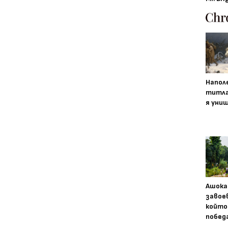
Напол
титла
я уни
Ашока
завое
който
побед