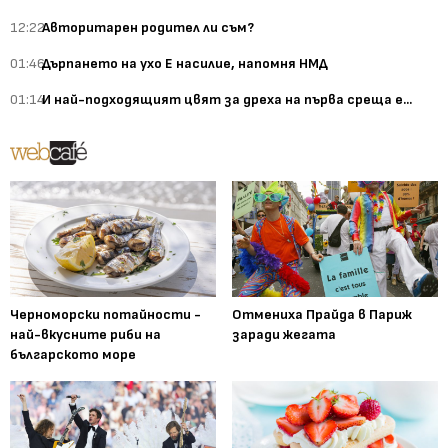
12:22
Авторитарен родител ли съм?
01:46
Дърпането на ухо Е насилие, напомня НМД
01:14
И най-подходящият цвят за дреха на първа среща е...
Черноморски потайности -
Отмениха Прайда в Париж
най-вкусните риби на
заради жегата
българското море