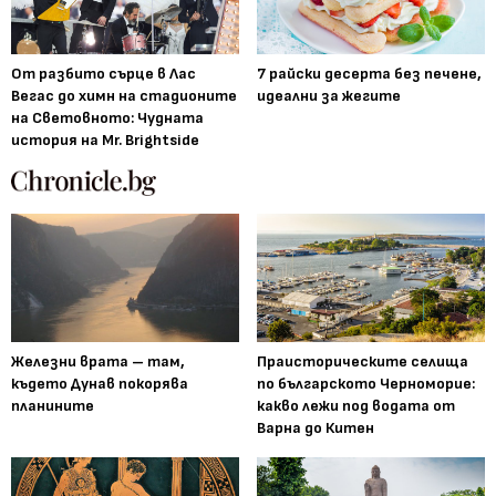
От разбито сърце в Лас
7 райски десерта без печене,
Вегас до химн на стадионите
идеални за жегите
на Световното: Чудната
история на Mr. Brightside
Железни врата – там,
Праисторическите селища
където Дунав покорява
по българското Черноморие:
планините
какво лежи под водата от
Варна до Китен