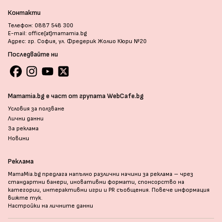
Контакти
Телефон: 0887 548 300
E-mail: office[at]mamamia.bg
Адрес: гр. София, ул. Фредерик Жолио Кюри №20
Последвайте ни
Mamamia.bg е част от групата WebCafe.bg
Условия за ползване
Лични данни
За реклама
Новини
Реклама
MamaMia.bg предлага напълно различни начини за реклама – чрез
стандартни банери, иновативни формати, спонсорство на
категории, интерактивни игри и PR съобщения. Повече информация
вижте тук
.
Настройки на личните данни