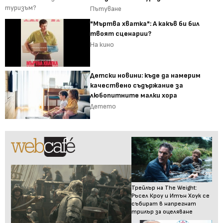
Пътуване
"Мъртва хватка": А какъв би бил
твоят сценарии?
На кино
Детски новини: къде да намерим
качествено съдържание за
любопитните малки хора
Детето
Трейлър на The Weight:
Ръсел Кроу и Итън Хоук се
събират в напрегнат
трилър за оцеляване