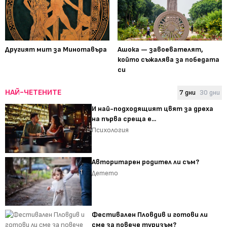
Другият мит за Минотавъра
Ашока — завоевателят,
който съжалява за победата
си
НАЙ-ЧЕТЕНИТЕ
7 дни
30 дни
И най-подходящият цвят за дреха
на първа среща е...
Психология
Авторитарен родител ли съм?
Детето
Фестивален Пловдив и готови ли
сме за повече туризъм?