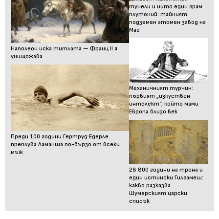
тунели и нито един грам
плутоний: тайният
подземен атомен завод на
Мао
Наполеон иска титлата — Франц II я
унищожава
Механичният турчин:
първият „изкуствен
интелект“, който мами
Европа близо век
Преди 100 години Гертруд Едерле
преплува Ламанша по-бързо от всеки
мъж
28 800 години на трона и
един истински Гилгамеш:
какво разказва
Шумерският царски
списък