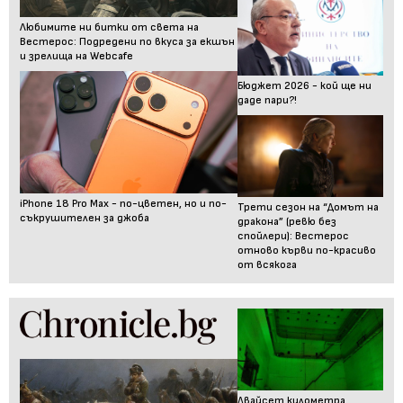
Любимите ни битки от света на
Вестерос: Подредени по вкуса за екшън
и зрелища на Webcafe
Бюджет 2026 - кой ще ни
даде пари?!
iPhone 18 Pro Max - по-цветен, но и по-
Трети сезон на “Домът на
съкрушителен за джоба
дракона” (ревю без
спойлери): Вестерос
отново кърви по-красиво
от всякога
Двайсет километра