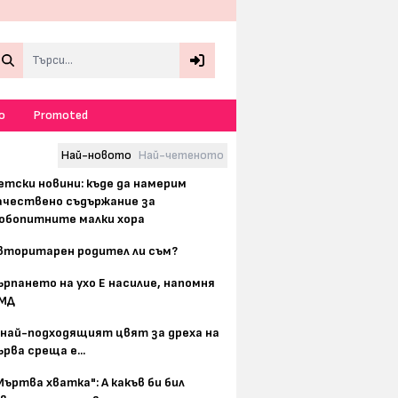
Search
о
Promoted
Най-новото
Най-четеното
етски новини: къде да намерим
ачествено съдържание за
юбопитните малки хора
вторитарен родител ли съм?
ърпането на ухо Е насилие, напомня
МД
 най-подходящият цвят за дреха на
ърва среща е...
Мъртва хватка": А какъв би бил