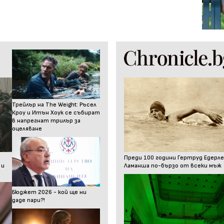
Трейлър на The Weight: Ръсел
Кроу и Итън Хоук се събират
в напрегнат трилър за
оцеляване
Преди 100 години Гертруд Едерле
 и
Ламанша по-бързо от всеки мъж
Бюджет 2026 - кой ще ни
даде пари?!