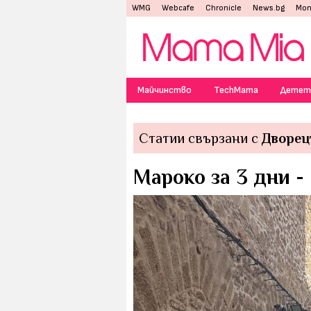
WMG
Webcafe
Chronicle
News.bg
Mon
Майчинство
TechMama
Детет
Статии свързани с
Дворец
Мароко за 3 дни -