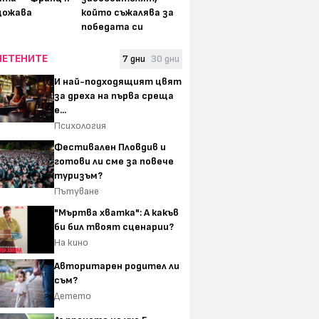
щожава
който съжалява за
победата си
ЧЕТЕНИТЕ
7 дни
30 дни
И най-подходящият цвят
за дреха на първа среща
е...
Психология
Фестивален Пловдив и
готови ли сме за повече
туризъм?
Пътуване
"Мъртва хватка": А какъв
би бил твоят сценарии?
На кино
Авторитарен родител ли
съм?
Детето