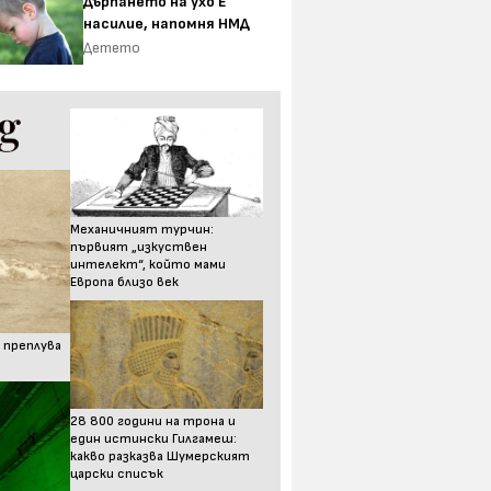
Дърпането на ухо Е
насилие, напомня НМД
Детето
Механичният турчин:
първият „изкуствен
интелект“, който мами
Европа близо век
 преплува
28 800 години на трона и
един истински Гилгамеш:
какво разказва Шумерският
царски списък