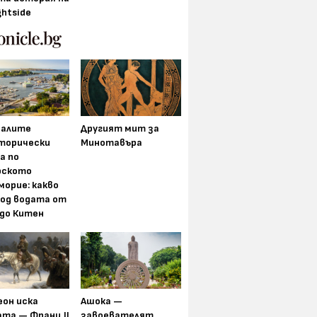
ghtside
алите
Другият мит за
торически
Минотавъра
а по
рското
морие: какво
под водата от
 до Китен
еон иска
Ашока —
та — Франц II
завоевателят,