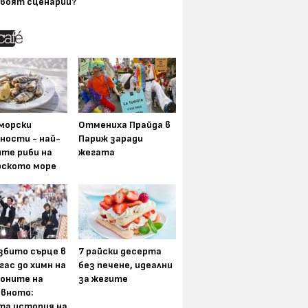
воят сценарии?
морски
Отмениха Прайда в
ности - най-
Париж заради
ите риби на
жегата
рското море
збито сърце в
7 райски десерта
гас до химн на
без печене, идеални
оните на
за жегите
вното:
та история на