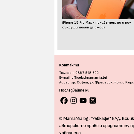
iPhone 18 Pro Max - по-цветен, но и по-
съкрушителен за джоба
Контакти
Телефон: 0887 548 300
E-mail: office[at]mamamia.bg
Адрес: гр. София, ул. Фредерик Жолио Кюр
Последвайте ни
© MamaMia.bg, "Уебкафе" ЕАД. Всичк
авторското право и сродните му п
забранено.