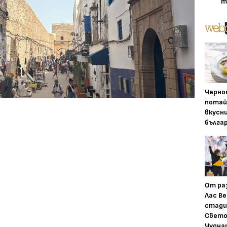
т
Черно
потай
вкусн
бълга
От ра
Лас Ве
стади
Свето
Чудна