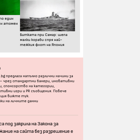
то един
ен атомен
Битката при Самар: шепа
малки кораби спря най-
тежкия флот на Япония
а
bg предлага напълно различни начини за
 – чрез стандартни банери, иновативни
, спонсорство на категории,
тивни игри и PR съобщения. Повече
ация
вижте тук
.
ки на личните данни
а под закрила на Закона за
жание на сайта без разрешение е