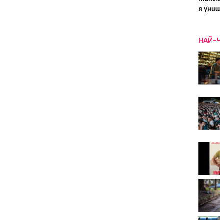
я уни
НАЙ-