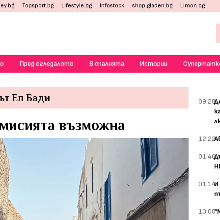
ey.bg
Topsport.bg
Lifestyle.bg
Infostock
shop.gladen.bg
Limon.bg
о
Пред огледалото
В спалнята
Истории
Супертатк
ът Ел Бади
09:28
Д
к
 мисията възможна
л
12:22
А
01:46
Д
Н
01:14
И
п
10:00
"