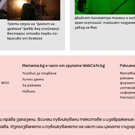
Двайсет километра тунели и ни
грам плутоний: тайният подзем
Трети сезон на “Домът на
завод на Мао
дракона” (ревю без спойлери):
Вестерос отново кърви по-
красиво от всякога
Mamamia.bg е част от групата WebCafe.bg
Реклам
Условия за ползване
MamaMia.
реклама
Лични данни
и №20
формати
За реклама
интерак
Новини
информ
Настрой
и права запазени. Всички публикувани текстове и изображения с
рава. Използването и публикуването на част или цялото съдър