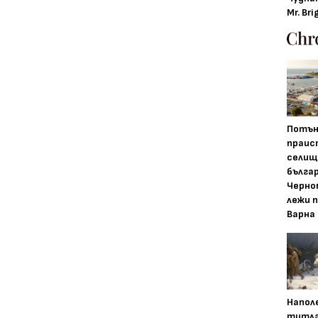
Mr. Bri
Потън
праис
селищ
бълга
Черно
лежи 
Варна
Напол
титла