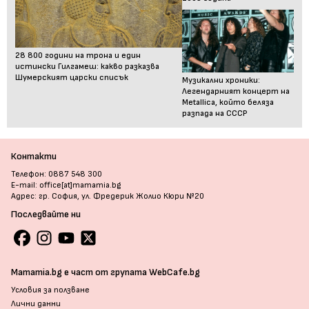
28 800 години на трона и един
истински Гилгамеш: какво разказва
Шумерският царски списък
Музикални хроники:
Легендарният концерт на
Metallica, който беляза
разпада на СССР
Контакти
Телефон: 0887 548 300
E-mail: office[at]mamamia.bg
Адрес: гр. София, ул. Фредерик Жолио Кюри №20
Последвайте ни
Mamamia.bg е част от групата WebCafe.bg
Условия за ползване
Лични данни