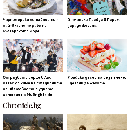
Черноморски потайности -
Отмениха Прайда в Париж
най-вкусните риби на
заради жегата
българското море
От разбито сърце в Лас
7 райски десерта без печене,
Вегас до химн на стадионите
идеални за жегите
на Световното: Чудната
история на Mr. Brightside