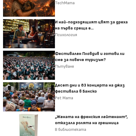
TechMama
И най-подходящият цвят за дреха
на първа среща е...
Психология
Фестивален Пловдив и готови ли
сме за повече туризъм?
Пътуване
Десет дни и 83 концерта на джаз
фестивала в Банско
Pet Mama
„Жената на френския лейтенант“,
отказала ролята на грешница
В библиотеката