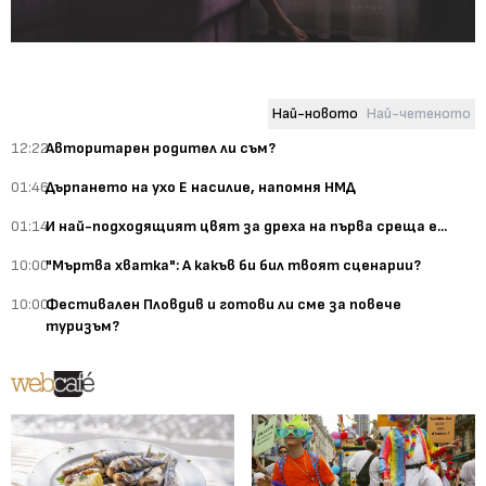
Най-новото
Най-четеното
12:22
Авторитарен родител ли съм?
01:46
Дърпането на ухо Е насилие, напомня НМД
01:14
И най-подходящият цвят за дреха на първа среща е...
10:00
"Мъртва хватка": А какъв би бил твоят сценарии?
10:00
Фестивален Пловдив и готови ли сме за повече
туризъм?