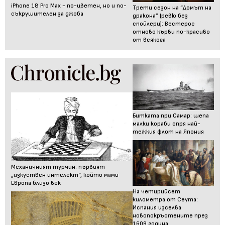
iPhone 18 Pro Max - по-цветен, но и по-
Трети сезон на “Домът на
съкрушителен за джоба
дракона” (ревю без
спойлери): Вестерос
отново кърви по-красиво
от всякога
Битката при Самар: шепа
малки кораби спря най-
тежкия флот на Япония
Механичният турчин: първият
„изкуствен интелект“, който мами
Европа близо век
На четирийсет
километра от Сеута:
Испания изселва
новопокръстените през
1609 година