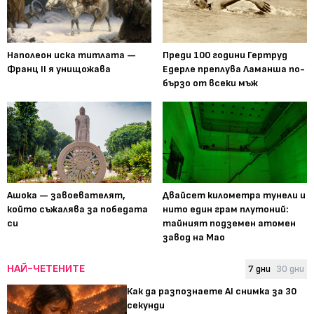
Наполеон иска титлата —
Преди 100 години Гертруд
Франц II я унищожава
Едерле преплува Ламанша по-
бързо от всеки мъж
Ашока — завоевателят,
Двайсет километра тунели и
който съжалява за победата
нито един грам плутоний:
си
тайният подземен атомен
завод на Мао
НАЙ-ЧЕТЕНИТЕ
7 дни
30 дни
Как да разпознаете AI снимка за 30
секунди