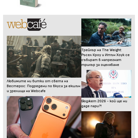
Трейлър на The Weight:
Ръсел Кроу и Итън Хоук се
събират в напрегнат
трилър за оцеляване
Любимите ни битки от света на
Вестерос: Подредени по вкуса за екшън
и зрелища на Webcafe
Бюджет 2026 - кой ще ни
даде пари?!