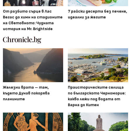
От разбито сърце в Лас
7 райски десерта без печене,
Вегас до химн на стадионите
идеални за жегите
на Световното: Чудната
история на Mr. Brightside
Железни врата – там,
Праисторическите селища
където Дунав покорява
по българското Черноморие:
планините
какво лежи под водата от
Варна до Китен