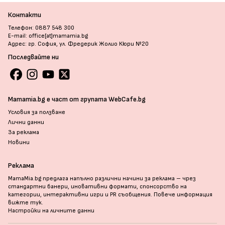
Контакти
Телефон: 0887 548 300
E-mail: office[at]mamamia.bg
Адрес: гр. София, ул. Фредерик Жолио Кюри №20
Последвайте ни
Mamamia.bg е част от групата WebCafe.bg
Условия за ползване
Лични данни
За реклама
Новини
Реклама
MamaMia.bg предлага напълно различни начини за реклама – чрез
стандартни банери, иновативни формати, спонсорство на
категории, интерактивни игри и PR съобщения. Повече информация
вижте тук
.
Настройки на личните данни