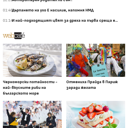
01:46
Дърпането на ухо Е насилие, напомня НМД
01:14
И най-подходящият цвят за дреха на първа среща е...
Черноморски потайности -
Отмениха Прайда в Париж
най-вкусните риби на
заради жегата
българското море