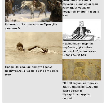
Двайсет километра
тунели и нито един грам
плутоний: тайният
подземен атомен завод на
Мао
Наполеон иска титлата — Франц II я
унищожава
Механичният турчин:
първият „изкуствен
интелект“, който мами
Европа близо век
Преди 100 години Гертруд Едерле
преплува Ламанша по-бързо от всеки
мъж
28 800 години на трона и
един истински Гилгамеш:
какво разказва
Шумерският царски
списък