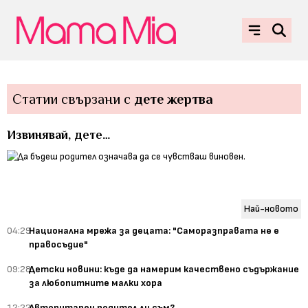
Статии свързани с
дете жертва
Извинявай, дете…
Най-новото
04:29
Национална мрежа за децата: "Саморазправата не е
правосъдие"
09:28
Детски новини: къде да намерим качествено съдържание
за любопитните малки хора
12:22
Авторитарен родител ли съм?