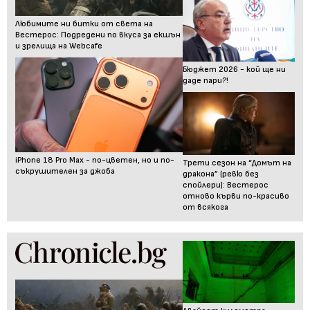
Любимите ни битки от света на
Вестерос: Подредени по вкуса за екшън
и зрелища на Webcafe
Бюджет 2026 - кой ще ни
даде пари?!
iPhone 18 Pro Max - по-цветен, но и по-
Трети сезон на “Домът на
съкрушителен за джоба
дракона” (ревю без
спойлери): Вестерос
отново кърви по-красиво
от всякога