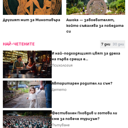
Другият мит за Минотавъра
Ашока — завоевателят,
който съжалява за победата
си
НАЙ-ЧЕТЕНИТЕ
7 дни
30 дни
И най-подходящият цвят за дреха
на първа среща е...
Психология
Авторитарен родител ли съм?
Детето
Фестивален Пловдив и готови ли
сме за повече туризъм?
Пътуване