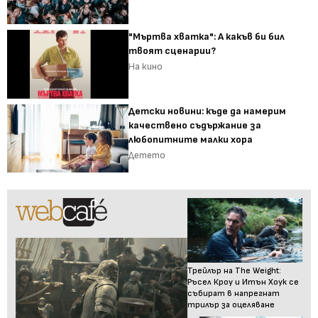
"Мъртва хватка": А какъв би бил
твоят сценарии?
На кино
Детски новини: къде да намерим
качествено съдържание за
любопитните малки хора
Детето
Трейлър на The Weight:
Ръсел Кроу и Итън Хоук се
събират в напрегнат
трилър за оцеляване