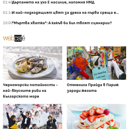
01:46
Дърпането на ухо Е насилие, напомня НМД
01:14
И най-подходящият цвят за дреха на първа среща е...
10:00
"Мъртва хватка": А какъв би бил твоят сценарии?
Черноморски потайности -
Отмениха Прайда в Париж
най-вкусните риби на
заради жегата
българското море