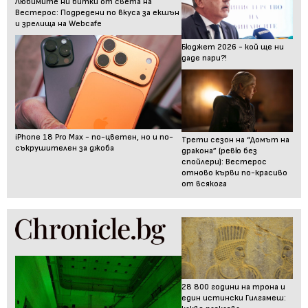
Любимите ни битки от света на
Вестерос: Подредени по вкуса за екшън
и зрелища на Webcafe
Бюджет 2026 - кой ще ни
даде пари?!
iPhone 18 Pro Max - по-цветен, но и по-
Трети сезон на “Домът на
съкрушителен за джоба
дракона” (ревю без
спойлери): Вестерос
отново кърви по-красиво
от всякога
28 800 години на трона и
един истински Гилгамеш: