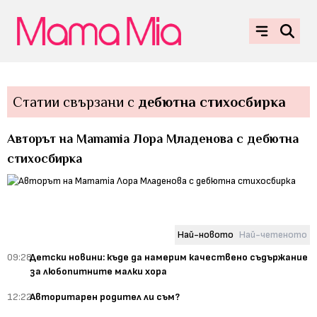
Статии свързани с
дебютна стихосбирка
Авторът на Mamamia Лора Младенова с дебютна
стихосбирка
Най-новото
Най-четеното
09:28
Детски новини: къде да намерим качествено съдържание
за любопитните малки хора
12:22
Авторитарен родител ли съм?