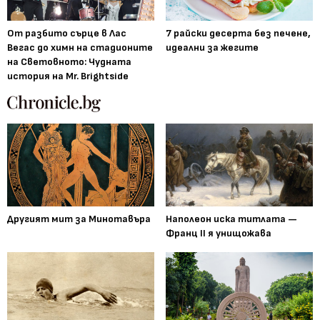
От разбито сърце в Лас
7 райски десерта без печене,
Вегас до химн на стадионите
идеални за жегите
на Световното: Чудната
история на Mr. Brightside
Другият мит за Минотавъра
Наполеон иска титлата —
Франц II я унищожава