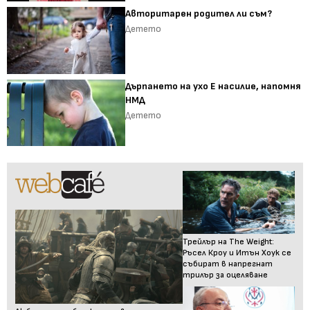
Авторитарен родител ли съм?
Детето
Дърпането на ухо Е насилие, напомня
НМД
Детето
Трейлър на The Weight:
Ръсел Кроу и Итън Хоук се
събират в напрегнат
трилър за оцеляване