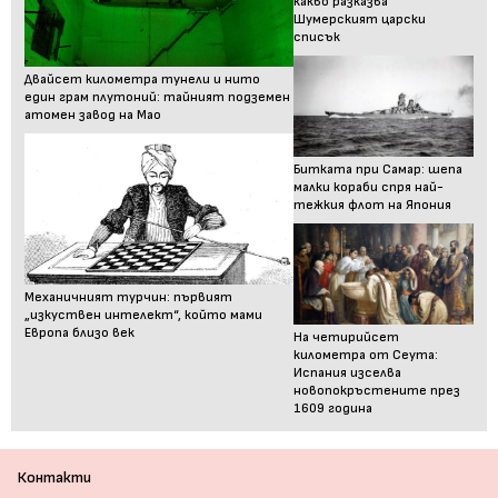
какво разказва
Шумерският царски
списък
Двайсет километра тунели и нито
един грам плутоний: тайният подземен
атомен завод на Мао
Битката при Самар: шепа
малки кораби спря най-
тежкия флот на Япония
Механичният турчин: първият
„изкуствен интелект“, който мами
Европа близо век
На четирийсет
километра от Сеута:
Испания изселва
новопокръстените през
1609 година
Контакти