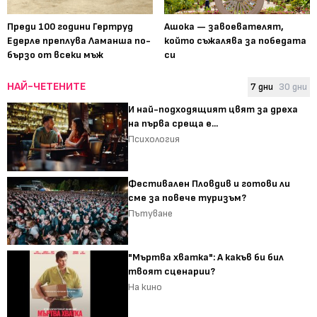
Преди 100 години Гертруд
Ашока — завоевателят,
Едерле преплува Ламанша по-
който съжалява за победата
бързо от всеки мъж
си
НАЙ-ЧЕТЕНИТЕ
7 дни
30 дни
И най-подходящият цвят за дреха
на първа среща е...
Психология
Фестивален Пловдив и готови ли
сме за повече туризъм?
Пътуване
"Мъртва хватка": А какъв би бил
твоят сценарии?
На кино