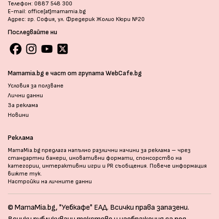
Телефон: 0887 548 300
E-mail: office[at]mamamia.bg
Адрес: гр. София, ул. Фредерик Жолио Кюри №20
Последвайте ни
Mamamia.bg е част от групата WebCafe.bg
Условия за ползване
Лични данни
За реклама
Новини
Реклама
MamaMia.bg предлага напълно различни начини за реклама – чрез
стандартни банери, иновативни формати, спонсорство на
категории, интерактивни игри и PR съобщения. Повече информация
вижте тук
.
Настройки на личните данни
© MamaMia.bg, "Уебкафе" ЕАД. Всички права запазени.